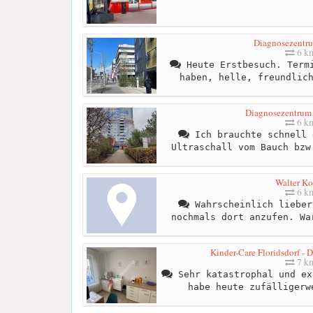
Diagnosezentr
6 k
Heute Erstbesuch. Termi
haben, helle, freundlic
Diagnosezentrum 
6 k
Ich brauchte schnell 
Ultraschall vom Bauch bzw
Walter K
6 k
Wahrscheinlich lieber
nochmals dort anzufen. Wa
Kinder-Care Floridsdorf -
7 k
Sehr katastrophal und ex
habe heute zufälligerw