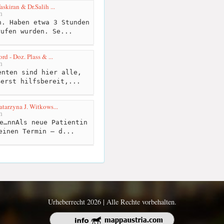
skiran & Dr.Salih ...
m
. Haben etwa 3 Stunden
rufen wurden. Se...
rd - Doz. Plass & ...
m
nten sind hier alle,
ßerst hilfsbereit,...
tarzyna J. Witkows...
m
e…nnAls neue Patientin
einen Termin – d...
Urheberrecht 2026 | Alle Rechte vorbehalten.