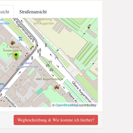
nsicht
Straßenansicht
©
OpenStreetMap
contributors
Wegbeschreibung & Wie komme ich hierher?