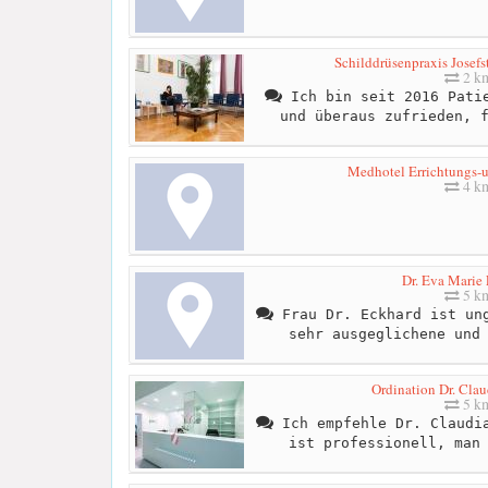
Schilddrüsenpraxis Josefst
2 k
Ich bin seit 2016 Patie
und überaus zufrieden, 
Medhotel Errichtungs-
4 k
Dr. Eva Marie
5 k
Frau Dr. Eckhard ist ung
sehr ausgeglichene und
Ordination Dr. Cla
5 k
Ich empfehle Dr. Claudia
ist professionell, man