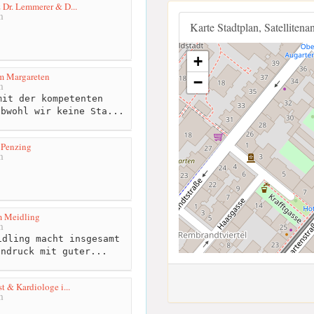
& Dr. Lemmerer & D...
m
Karte Stadtplan, Satellitena
+
m Margareten
−
m
it der kompetenten
obwohl wir keine Sta...
 Penzing
m
m Meidling
m
dling macht insgesamt
indruck mit guter...
st & Kardiologe i...
m