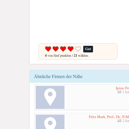
Gut
4
von fünf punkten /
21
wählen.
Ähnliche Firmen der Nähe
Ignac Fe
1 k
Fritz Mark, Prof., Dr., N.
2 k