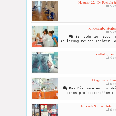
Hautarzt 22 - Dr. Pachala 
5 k
Kinderambulatoriu
5 k
Bin sehr zufrieden m
Abklärung meiner Tochter, 
Radiologicum
5 k
Diagnosezentru
6 k
Das Diagnosezentrum Mei
einen professionellen E
Internist-Nord.at | Interni
6 k