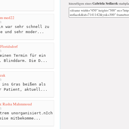
hinzufügen eines
Gabriela Sedlacek
-stadtpl
um med22
m
n war sehr schnell zu
he und sehr moder...
Floridsdorf
m
einen Termin für ein
. Blinddarm. Die D...
ozak
m
 ins Gras beißen als
r Patient, aktuell...
 Dr. Rasha Mahmmoud
m
trem unorganisiert.nIch
eise mitbekomme...