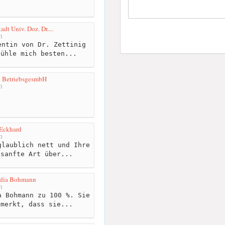
adt Univ. Doz. Dr....
m
ntin von Dr. Zettinig
fühle mich besten...
u BetriebsgesmbH
m
 Eckhard
m
laublich nett und Ihre
 sanfte Art über...
udia Bohmann
m
 Bohmann zu 100 %. Sie
 merkt, dass sie...