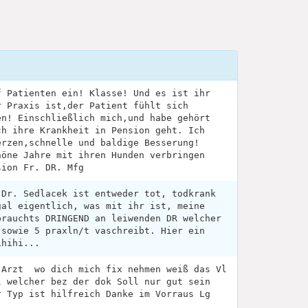
f Patienten ein! Klasse! Und es ist ihr
r Praxis ist,der Patient fühlt sich
en! Einschließlich mich,und habe gehört
ch ihre Krankheit in Pension geht. Ich
erzen,schnelle und baldige Besserung!
höne Jahre mit ihren Hunden verbringen
sion Fr. DR. Mfg
 Dr. Sedlacek ist entweder tot, todkrank
gal eigentlich, was mit ihr ist, meine
brauchts DRINGEND an leiwenden DR welcher
 sowie 5 praxln/t vaschreibt. Hier ein
ihihi...
Arzt ‍ wo dich mich fix nehmen weiß das Vl
l welcher bez der dok Soll nur gut sein
r Typ ist hilfreich Danke im Vorraus Lg