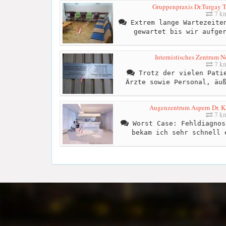
Gruppenpraxis Dr.Turgay Ta
7 k
Extrem lange Wartezeiten
gewartet bis wir aufge
Internistisches Zentrum No
7 k
Trotz der vielen Patie
Ärzte sowie Personal, äu
Augenzentrum Aspern Dr. Ka
7 k
Worst Case: Fehldiagnos
bekam ich sehr schnell 