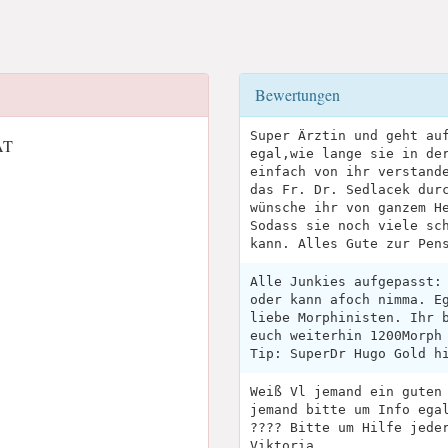
Bewertungen
Super Ärztin und geht au
AT
egal,wie lange sie in de
einfach von ihr verstand
das Fr. Dr. Sedlacek dur
wünsche ihr von ganzem H
Sodass sie noch viele sc
kann. Alles Gute zur Pen
Alle Junkies aufgepasst:
oder kann afoch nimma. E
liebe Morphinisten. Ihr 
euch weiterhin 1200Morph
Tip: SuperDr Hugo Gold h
Weiß Vl jemand ein guten 
jemand bitte um Info ega
???? Bitte um Hilfe jede
Viktoria