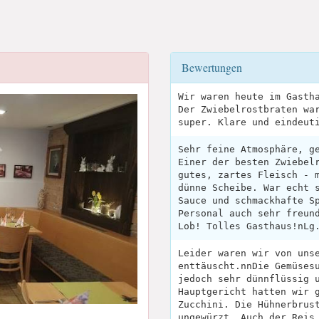
Bewertungen
Wir waren heute im Gasth
Der Zwiebelrostbraten wa
super. Klare und eindeut
Sehr feine Atmosphäre, g
Einer der besten Zwiebel
gutes, zartes Fleisch - 
dünne Scheibe. War echt 
Sauce und schmackhafte S
Personal auch sehr freun
Lob! Tolles Gasthaus!nLg
Leider waren wir von uns
enttäuscht.nnDie Gemüses
jedoch sehr dünnflüssig 
Hauptgericht hatten wir 
Zucchini. Die Hühnerbrus
ungewürzt. Auch der Reis