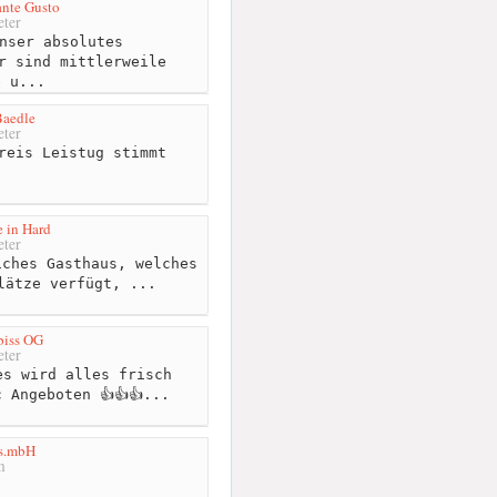
rante Gusto
ter
nser absolutes
r sind mittlerweile
e u...
Baedle
ter
reis Leistug stimmt
 in Hard
ter
ches Gasthaus, welches
lätze verfügt, ...
biss OG
ter
s wird alles frisch
 Angeboten 👍👍👍...
s.mbH
m