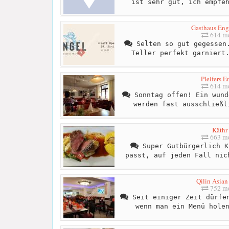
ist sehr gut, ich empfe
Gasthaus Eng
614 me
Selten so gut gegessen.
Teller perfekt garniert
Pleifers E
614 me
Sonntag offen! Ein wund
werden fast ausschließl
Käthr
663 me
Super Gutbürgerlich K
passt, auf jeden Fall nic
Qilin Asian
752 me
Seit einiger Zeit dürfen
wenn man ein Menü hole