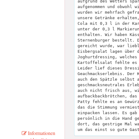
aufgrund des Wetters spa
aufgenommen und obwohl w
wurden wir mehrfach gefr
unsere Getränke erhalten
Cola mit 0,3 l in der Ka
unter der 0,3 l Markieru
enthalten. Wir haben Käs
Sternenburger bestellt. 
gereicht wurde, war lieb
Eisbergsalat lagen über 
Joghurtdressing, welches
Kartoffelsalat fehlte es
Leider lief dieses Dress
Geachmackserlebnis. Der 
auch den Spätzle selbst 
geschmacksneutrales Erle
auch nicht frisch aus, w
aufbackbackbrötchen, das
Patty fehlte es an Gewür
das die Stimmung vermies
einpacken lassen. Es gab
persönlich in die Hand g
dort, das gestrige Mal w
um das einst so gute Gas
Informationen