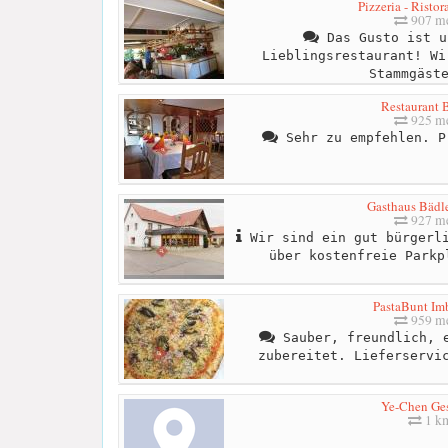
Pizzeria - Risto
907 me
Das Gusto ist u
Lieblingsrestaurant! Wi
Stammgäst
Restaurant 
925 me
Sehr zu empfehlen. P
Gasthaus Bädle
927 me
Wir sind ein gut bürgerli
über kostenfreie Parkp
PastaBunt Im
959 me
Sauber, freundlich, e
zubereitet. Lieferservic
Ye-Chen Ge
1 k