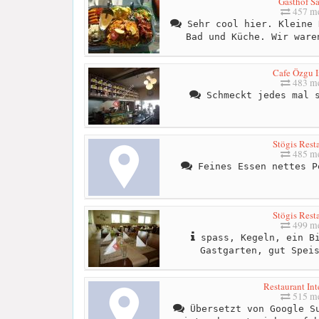
Gasthof S
457 me
Sehr cool hier. Kleine 
Bad und Küche. Wir ware
Cafe Özgu I
483 me
Schmeckt jedes mal s
Stögis Rest
485 me
Feines Essen nettes P
Stögis Rest
499 me
spass, Kegeln, ein Bi
Gastgarten, gut Spei
Restaurant In
515 me
Übersetzt von Google Su