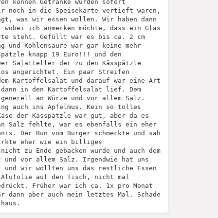
ren können Getränke wurden sofort
ir noch in die Speisekarte vertieft waren,
agt, was wir essen wollen. Wir haben dann
, wobei ich anmerken möchte, dass ein Glas
rte steht. Gefüllt war es bis ca. 2 cm
ng und Kohlensäure war gar keine mehr
spätzle knapp 19 Euro!!! und den
Der Salatteller der zu den Kässpätzle
los angerichtet. Ein paar Streifen
dem Kartoffelsalat und darauf war eine Art
 dann in den Kartoffelsalat lief. Dem
 generell an Würze und vor allem Salz.
ing auch ins Apfelmus. Kein so tolles
Käse der Kässpätzle war gut, aber da es
an Salz fehlte, war es ebenfalls ein eher
bnis. Der Bun vom Burger schmeckte und sah
irkte eher wie ein billiges
 nicht zu Ende gebacken wurde und auch dem
z und vor allem Salz. Irgendwie hat uns
t und wir wollten uns das restliche Essen
 Alufolie auf den Tisch, nicht mal
edrückt. Früher war ich ca. 1x pro Monat
ar dann aber auch mein letztes Mal. Schade
thaus.