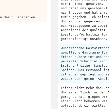
nicht einmal gesalzen. L
und haben uns geschmeckt
nicht essen und hat ihre
zurückgegeben. Ich selbs
n der 6.Generation.
Hühnerbrust gegessen und
ein Mittagessen zu zweit
Angesichts der Qualität 
Leistungs-Verhältnis für
gerechtfertigt.nnSchade,
Wunderschöne Gastwirtsch
gemütliche Gasträume für
frisch zubereitet und se
panierten Schnitzel sind
Braten. Freitag, Samstag
Speisen. Das Personal is
ist super gepflegt und s
wieder sehr gerne! Absol
Leider nicht mehr das Ga
Uhr einen Tisch für den 
geregnet hat, gingen wir
einen Platz bekommen was
gefragt, ob wir wirklich