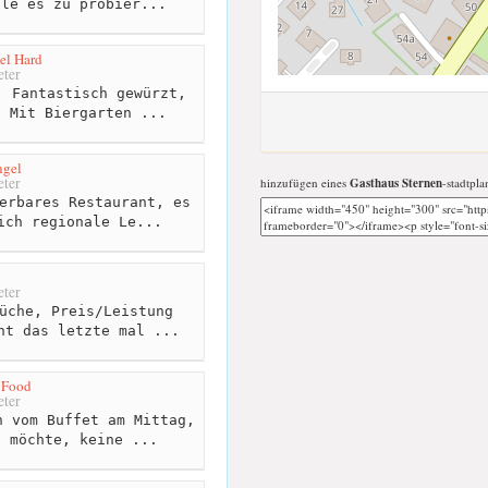
hle es zu probier...
el Hard
ter
 Fantastisch gewürzt,
. Mit Biergarten ...
ngel
ter
hinzufügen eines
Gasthaus Sternen
-stadtpla
erbares Restaurant, es
ich regionale Le...
ter
üche, Preis/Leistung
ht das letzte mal ...
 Food
ter
 vom Buffet am Mittag,
n möchte, keine ...