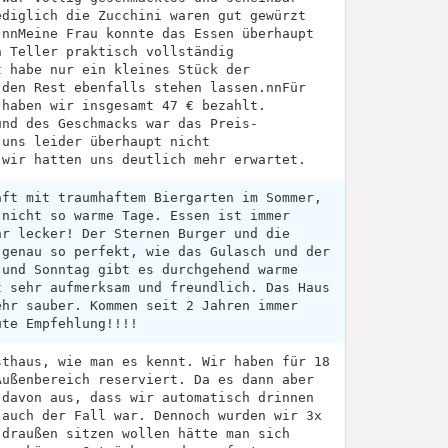
ediglich die Zucchini waren gut gewürzt
.nnMeine Frau konnte das Essen überhaupt
n Teller praktisch vollständig
t habe nur ein kleines Stück der
 den Rest ebenfalls stehen lassen.nnFür
 haben wir insgesamt 47 € bezahlt.
und des Geschmacks war das Preis-
 uns leider überhaupt nicht
 wir hatten uns deutlich mehr erwartet.
aft mit traumhaftem Biergarten im Sommer,
 nicht so warme Tage. Essen ist immer
hr lecker! Der Sternen Burger und die
 genau so perfekt, wie das Gulasch und der
 und Sonntag gibt es durchgehend warme
t sehr aufmerksam und freundlich. Das Haus
ehr sauber. Kommen seit 2 Jahren immer
ute Empfehlung!!!!
sthaus, wie man es kennt. Wir haben für 18
Außenbereich reserviert. Da es dann aber
 davon aus, dass wir automatisch drinnen
 auch der Fall war. Dennoch wurden wir 3x
 draußen sitzen wollen hätte man sich