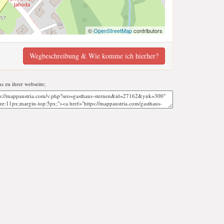
©
OpenStreetMap
contributors
Wegbeschreibung & Wie komme ich hierher?
ns zu ihrer webseite;