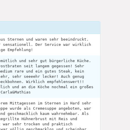
aus Sternen und waren sehr beeindruckt.
r sensationell. Der Service war wirklich
ige Empfehlung!
emütlich und sehr gut bürgerliche Küche.
rostbraten seit langem gegessen! Sehr
medium rare und ein gutes Steak, kein
sehr, sehr seeeehr lecker! Auch genug
peckbohnen. Wirklich empfehlenswert!!
dlich und an die Köche nochmal ein großes
.Carla&Mathias
erem Mittagessen im Sternen in Hard sehr
uppe wurde als Cremesuppe angeboten, war
und geschmacklich kaum wahrnehmbar. Als
gegrillte Hühnerbrust mit Reis und
t war sehr trocken und praktisch
 war völlig geschmacklos und scheinbar