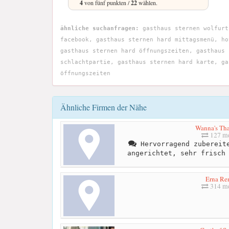
4
von fünf punkten /
22
wählen.
ähnliche suchanfragen:
gasthaus sternen wolfurt
facebook, gasthaus sternen hard mittagsmenü, ho
gasthaus sternen hard öffnungszeiten, gasthaus 
schlachtpartie, gasthaus sternen hard karte, ga
öffnungszeiten
Ähnliche Firmen der Nähe
Wanna's Tha
127 me
Hervorragend zubereite
angerichtet, sehr frisch
Erna Re
314 me