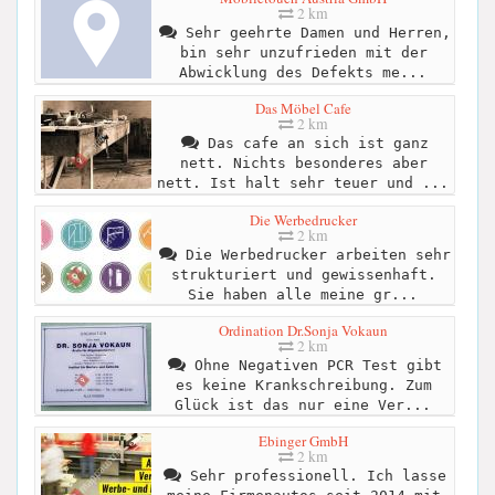
2 km
Sehr geehrte Damen und Herren,
bin sehr unzufrieden mit der
Abwicklung des Defekts me...
Das Möbel Cafe
2 km
Das cafe an sich ist ganz
nett. Nichts besonderes aber
nett. Ist halt sehr teuer und ...
Die Werbedrucker
2 km
Die Werbedrucker arbeiten sehr
strukturiert und gewissenhaft.
Sie haben alle meine gr...
Ordination Dr.Sonja Vokaun
2 km
Ohne Negativen PCR Test gibt
es keine Krankschreibung. Zum
Glück ist das nur eine Ver...
Ebinger GmbH
2 km
Sehr professionell. Ich lasse