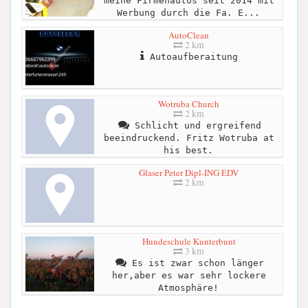
meine Firmenautos seit 2014 mit
Werbung durch die Fa. E...
AutoClean
2 km
Autoaufberaitung
Wotruba Church
2 km
Schlicht und ergreifend
beeindruckend. Fritz Wotruba at
his best.
Glaser Peter Dipl-ING EDV
2 km
Hundeschule Kunterbunt
3 km
Es ist zwar schon länger
her,aber es war sehr lockere
Atmosphäre!