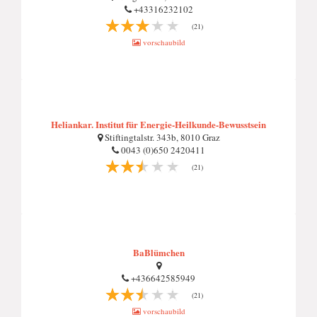
+43316232102
(21)
vorschaubild
Heliankar. Institut für Energie-Heilkunde-Bewusstsein
Stiftingtalstr. 343b, 8010 Graz
0043 (0)650 2420411
(21)
BaBlümchen
+436642585949
(21)
vorschaubild