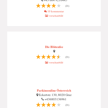
+43 664 9210445
(21)
10 kommentar
vorschaubild
Die Blütenfee
(21)
vorschaubild
Parkinsonline Österreich
Eckertstr. 130, 8020 Graz
+436803136961
(21)