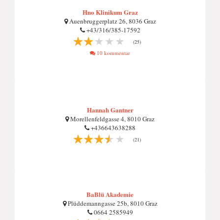
Hno Klinikum Graz
Auenbruggerplatz 26, 8036 Graz
+43/316/385-17592
(25)
10 kommentar
Hannah Gantner
Morellenfeldgasse 4, 8010 Graz
+436643638288
(21)
BaBlü Akademie
Plüddemanngasse 25b, 8010 Graz
0664 2585949