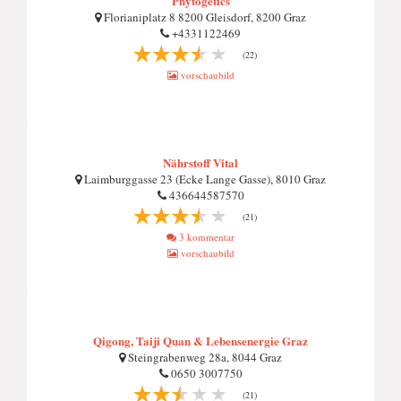
Phytogetics
Florianiplatz 8 8200 Gleisdorf, 8200 Graz
+4331122469
(22)
vorschaubild
Nährstoff Vital
Laimburggasse 23 (Ecke Lange Gasse), 8010 Graz
436644587570
(21)
3 kommentar
vorschaubild
Qigong, Taiji Quan & Lebensenergie Graz
Steingrabenweg 28a, 8044 Graz
0650 3007750
(21)