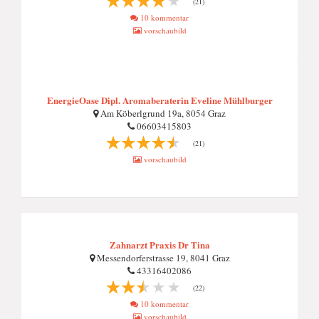
(21)
10 kommentar
vorschaubild
EnergieOase Dipl. Aromaberaterin Eveline Mühlburger
Am Köberlgrund 19a, 8054 Graz
06603415803
(21)
vorschaubild
Zahnarzt Praxis Dr Tina
Messendorferstrasse 19, 8041 Graz
43316402086
(22)
10 kommentar
vorschaubild