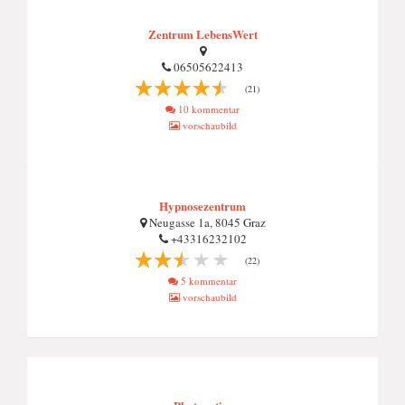
Zentrum LebensWert
06505622413
(21)
10 kommentar
vorschaubild
Hypnosezentrum
Neugasse 1a, 8045 Graz
+43316232102
(22)
5 kommentar
vorschaubild