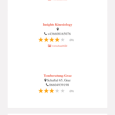
Insights Kinesiology
+436608165076
(21)
vorschaubild
Tcmberatung-Graz
Schaftal 65, Graz
06604939198
(21)