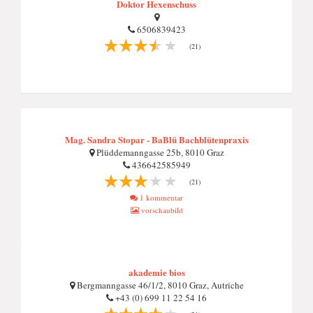
Doktor Hexenschuss
6506839423
(21)
Mag. Sandra Stopar - BaBlü Bachblütenpraxis
Plüddemanngasse 25b, 8010 Graz
436642585949
(21)
1 kommentar
vorschaubild
akademie bios
Bergmanngasse 46/1/2, 8010 Graz, Autriche
+43 (0) 699 11 22 54 16