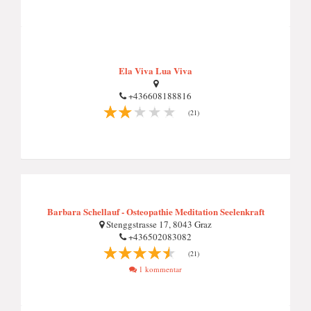
Ela Viva Lua Viva
+436608188816
(21)
Barbara Schellauf - Osteopathie Meditation Seelenkraft
Stenggstrasse 17, 8043 Graz
+436502083082
(21)
1 kommentar