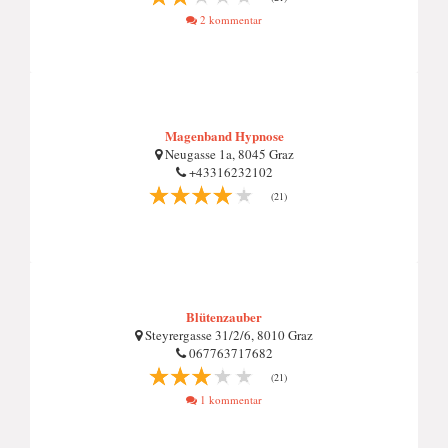
2 kommentar
Magenband Hypnose
Neugasse 1a, 8045 Graz
+43316232102
(21)
Blütenzauber
Steyrergasse 31/2/6, 8010 Graz
067763717682
(21)
1 kommentar