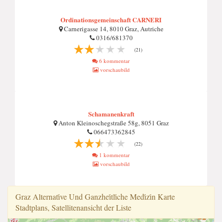
Ordinationsgemeinschaft CARNERI
Carnerigasse 14, 8010 Graz, Autriche
0316/681370
(21)
6 kommentar
vorschaubild
Schamanenkraft
Anton Kleinoschegstraße 58g, 8051 Graz
066473362845
(22)
1 kommentar
vorschaubild
Graz Alternati̇ve Und Ganzhei̇tli̇che Medi̇zi̇n Karte
Stadtplans, Satellitenansicht der Liste