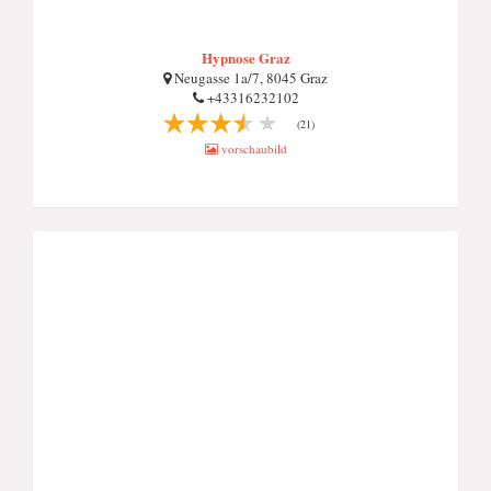
Hypnose Graz
Neugasse 1a/7, 8045 Graz
+43316232102
(21)
vorschaubild