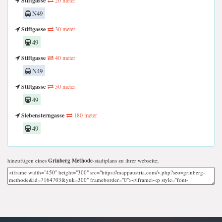
Stiftgasse
N49
Stiftgasse
30 meter
49
Stiftgasse
40 meter
N49
Stiftgasse
50 meter
49
Siebensterngasse
180 meter
49
hinzufügen eines
Grinberg Methode
-stadtplans zu ihrer webseite;