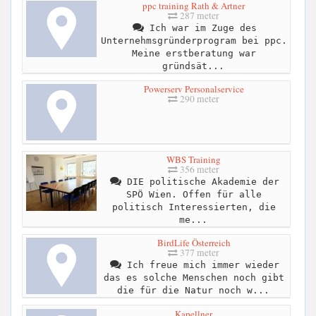
ppc training Rath & Artner
287 meter
Ich war im Zuge des
Unternehmsgründerprogram bei ppc.
Meine erstberatung war
gründsät...
Powerserv Personalservice
290 meter
WBS Training
356 meter
DIE politische Akademie der
SPÖ Wien. Offen für alle
politisch Interessierten, die
me...
BirdLife Österreich
377 meter
Ich freue mich immer wieder
das es solche Menschen noch gibt
die für die Natur noch w...
Kapellner