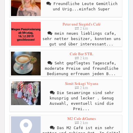
Freundliche Leute Gemütlich
und Urig...einfach Super
Peter und Siegrid's Café
2 km
mein neues lieblings cafe,
sehr netter besitzer, konnten uns
gut und über interessant...
Cafe Bar S'TIL
2 km
Seht gepflegtes Tagescafe,
moderate Preise und freundliche
Bedienung erfreuen jeden B...
Simit Sokagi Viyana
2 km
Die Sesamringe sind sehr
knusprig und lecker . Genug
Auswahl, eventuell sind die
Prei...
M2 Cafe &Games
2 km
Das M2 Café ist ein sehr