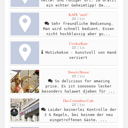
netter und ruhiger Ort. Im Grätzl
ein echter Geheimtipp! De...
KAFE "meli"
2 km
Sehr freundliche Bedienung.
Man wird schnell bedient. Essen
nicht hochklassig aber gu...
CookieKate
2 km
Motivkekse - kunstvoll von Hand
verziert
Sweets House
2 km
So delicious for amazing
price. Es ist sooooooo lecker
besonders halawet djeben für ...
Das Columbus Cafe
2 km
Leider keinerlei Kontrolle der
3 G Regeln, bei keinem der neu
eingetroffenen Gäste. ...