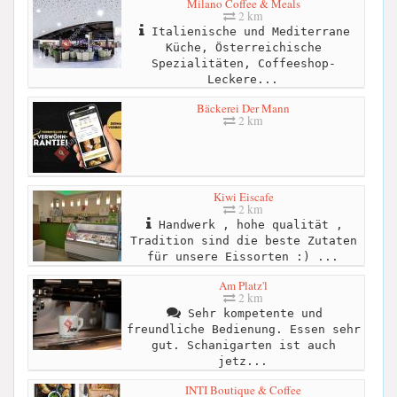
Milano Coffee & Meals
2 km
Italienische und Mediterrane
Küche, Österreichische
Spezialitäten, Coffeeshop-
Leckere...
Bäckerei Der Mann
2 km
Kiwi Eiscafe
2 km
Handwerk , hohe qualität ,
Tradition sind die beste Zutaten
für unsere Eissorten :) ...
Am Platz'l
2 km
Sehr kompetente und
freundliche Bedienung. Essen sehr
gut. Schanigarten ist auch
jetz...
INTI Boutique & Coffee