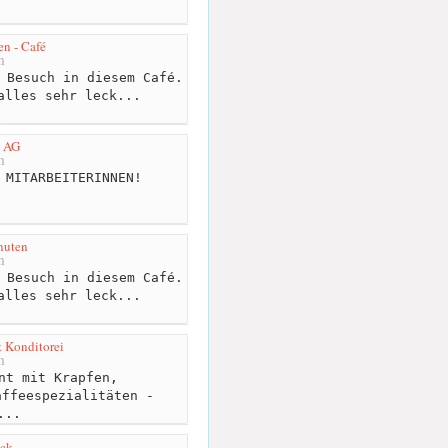
n - Café
m
 Besuch in diesem Café.
alles sehr leck...
t AG
m
 MITARBEITERINNEN!
nuten
m
 Besuch in diesem Café.
alles sehr leck...
 Konditorei
m
nt mit Krapfen,
affeespezialitäten -
...
öck