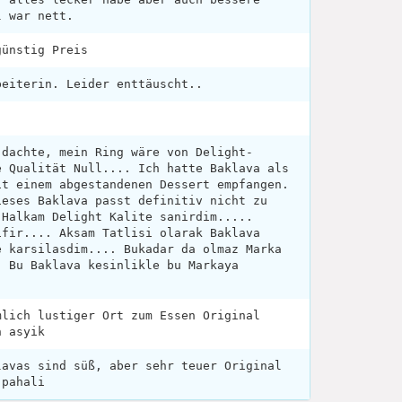
l war nett.
günstig Preis
beiterin. Leider enttäuscht..
 dachte, mein Ring wäre von Delight-
e Qualität Null.... Ich hatte Baklava als
it einem abgestandenen Dessert empfangen.
ieses Baklava passt definitiv nicht zu
 Halkam Delight Kalite sanirdim.....
ifir.... Aksam Tatlisi olarak Baklava
e karsilasdim.... Bukadar da olmaz Marka
. Bu Baklava kesinlikle bu Markaya
mlich lustiger Ort zum Essen Original
n asyik
lavas sind süß, aber sehr teuer Original
 pahali