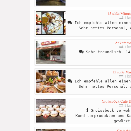
15 süße Minute
1 k
Ich empfehle allen einen
Sehr nettes Personal, 
Ankerbro
1 k
Sehr freundlich. 1A
15 süße Mi
1 k
Ich empfehle allen einen
Sehr nettes Personal, 
Groissböck Café &
1 k
Groissböck verwöh
Konditorprodukten und K
gewürzt
Groissb