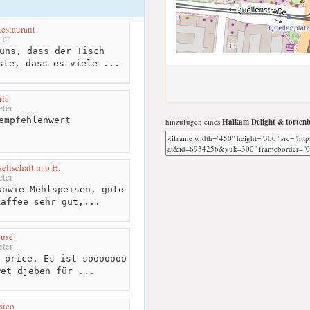
estaurant
ter
uns, dass der Tisch
ste, dass es viele ...
ria
ter
empfehlenwert
hinzufügen eines
Halkam Delight & tortenbe
ellschaft m.b.H.
ter
owie Mehlspeisen, gute
Kaffee sehr gut,...
ouse
ter
 price. Es ist sooooooo
wet djeben für ...
sico