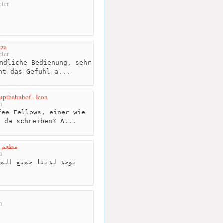
ter
zza
ter
ndliche Bedienung, sehr
ht das Gefühl a...
uptbahnhof - Icon
m
ee Fellows, einer wie
n da schreiben? A...
مطعم و
m
يوجد لدينا جميع الماك
m