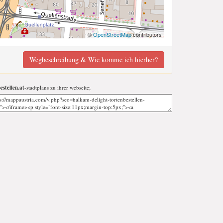
©
OpenStreetMap
contributors
Wegbeschreibung & Wie komme ich hierher?
stellen.at
-stadtplans zu ihrer webseite;