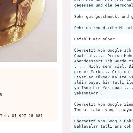
gegessen und die persona
Sehr gut geschmeckt und 
Sehr unfreundliche Mitar
Gefehlt mir süper
Übersetzt von Google Ich
Qualität..... Preise Hoh
Abenddessert Ich wurde m
. . . Nicht sehr viel. D
dieser Marke... Original
Fiyatlar Yüksek Kalite S
aldim bayat bir Tatli il
ya Isme hic Yakismadi...
yakismiyor...
8
Übersetzt von Google Zie
Tempat makan yang lumaya
Tel: 01 997 28 681
Übersetzt von Google Bak
Baklavalar tatli ama cok