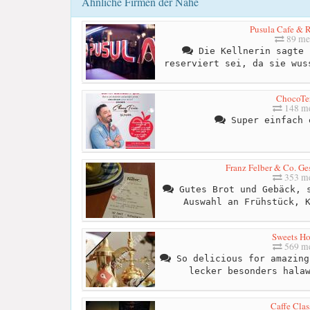
Ähnliche Firmen der Nähe
Pusula Cafe & R
89 me
Die Kellnerin sagte 
reserviert sei, da sie wus
ChocoTe
148 me
Super einfach 
Franz Felber & Co. Ges
353 me
Gutes Brot und Gebäck, s
Auswahl an Frühstück, 
Sweets H
569 me
So delicious for amazing
lecker besonders hala
Caffe Clas