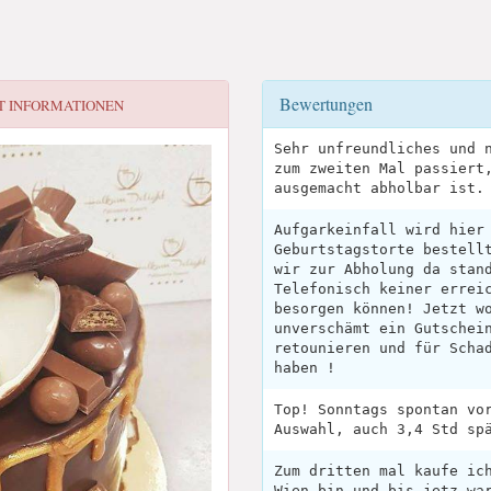
Bewertungen
 INFORMATIONEN
Sehr unfreundliches und 
zum zweiten Mal passiert
ausgemacht abholbar ist.
Aufgarkeinfall wird hier
Geburtstagstorte bestell
wir zur Abholung da stan
Telefonisch keiner errei
besorgen können! Jetzt w
unverschämt ein Gutschei
retounieren und für Scha
haben !
Top! Sonntags spontan vo
Auswahl, auch 3,4 Std sp
Zum dritten mal kaufe ic
Wien bin und bis jetz wa