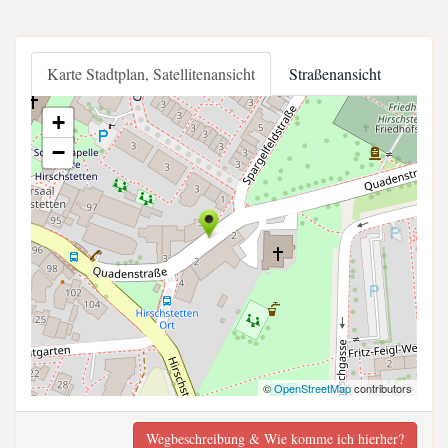
Karte Stadtplan, Satellitenansicht
Straßenansicht
+
−
©
OpenStreetMap
contributors
Wegbeschreibung & Wie komme ich hierher?