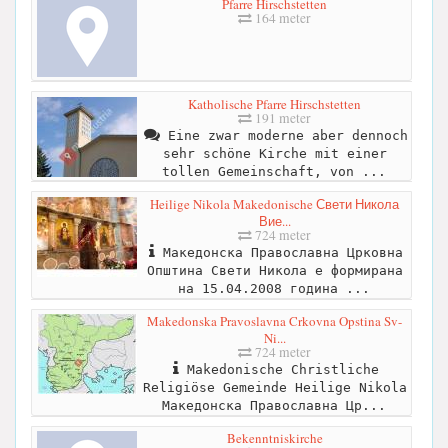
Pfarre Hirschstetten
164 meter
Katholische Pfarre Hirschstetten
191 meter
Eine zwar moderne aber dennoch
sehr schöne Kirche mit einer
tollen Gemeinschaft, von ...
Heilige Nikola Makedonische Свети Никола
Вие...
724 meter
Македонска Православна Црковна
Општина Свети Никола е формирана
на 15.04.2008 година ...
Makedonska Pravoslavna Crkovna Opstina Sv-
Ni...
724 meter
Makedonische Christliche
Religiöse Gemeinde Heilige Nikola
Македонска Православна Цр...
Bekenntniskirche