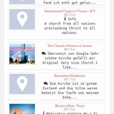
fand ich echt gut gelun...
International Chapel of Vienna - ICV
2 km
Info
A church from all nations
proclaiming Christ to all
nations.
The Church of Pentecost Austria
2 km
Übersetzt von Google Sehr
schöne Kirche gefällt mir
Original Very nice Church I
like...
Breitenleer Pfarrkirche
3 km
Die Kirche ist in gutem
Zustand und die Sitze waren
beheizt Die Taufe von meinem
Enke...
Biserica Elim - Viena
3 km
Motivatia noastra de a fi