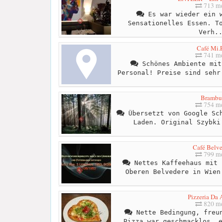
713 me
Es war wieder ein w
Sensationelles Essen. T
Verh.
Café Mi.
741 me
Schönes Ambiente mit
Personal! Preise sind sehr
Brambu
754 me
Übersetzt von Google Sch
Laden. Original Szybki
Café Belve
799 me
Nettes Kaffeehaus mit 
Oberen Belvedere in Wien
Pizzeria Da
820 me
Nette Bedingung, freun
Pizza war geschmacklos, 