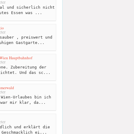
ter
al und sicherlich nicht
utes Essen was ...
gio
ter
sauber , preiswert und
uhigen Gastgarte...
 Wien Hauptbahnhof
ter
ne. Zubereitung der
richtet. Und das sc...
hmerwald
ter
Wien-Urlaubes bin ich
 war mir klar, da...
ter
dlich und erklärt die
 Geschmacklich ei...