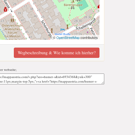
©
OpenStreetMap
contributors
Wegbeschreibung & Wie komme ich hierher?
rer webseite;