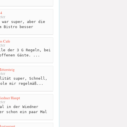
z4
ter
 war super, aber die
m Bistro besser
s Cafe
ter
le der 3 G Regeln, bei
offenen Gäste. ...
ittersteig
ter
lität super, Schnell,
Hole mir regelmäß...
iedner Haupt
ter
al in der Wiedner
er schon ein paar Mal
.
estaurant