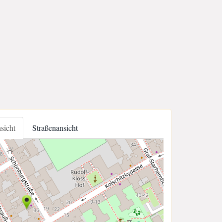
nsicht
Straßenansicht