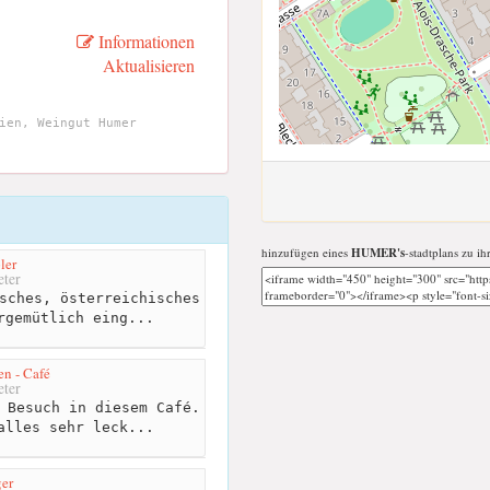
Informationen
Aktualisieren
ien, Weingut Humer
hinzufügen eines
HUMER's
-stadtplans zu ih
ler
ter
sches, österreichisches
rgemütlich eing...
n - Café
ter
 Besuch in diesem Café.
alles sehr leck...
er