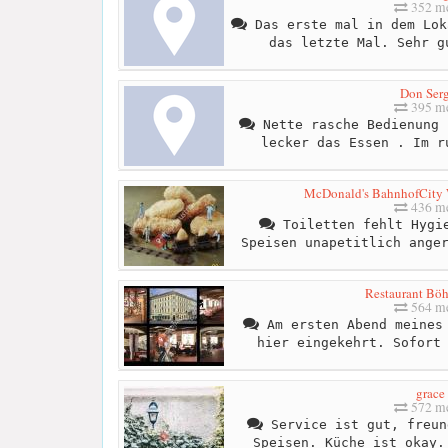
352 me
Das erste mal in dem Lok
das letzte Mal. Sehr g
Don Ser
395 me
Nette rasche Bedienung 
lecker das Essen . Im r
McDonald's BahnhofCity
436 me
Toiletten fehlt Hygie
Speisen unapetitlich ange
Restaurant Bö
564 me
Am ersten Abend meines 
hier eingekehrt. Sofort
grace
572 me
Service ist gut, freun
Speisen. Küche ist okay.