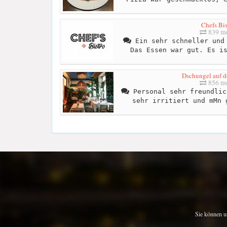
Chefs Bis
839 me
Ein sehr schneller und 
Das Essen war gut. Es i
Dschungel auf d
856 me
Personal sehr freundlic
sehr irritiert und mMn 
Sie können u