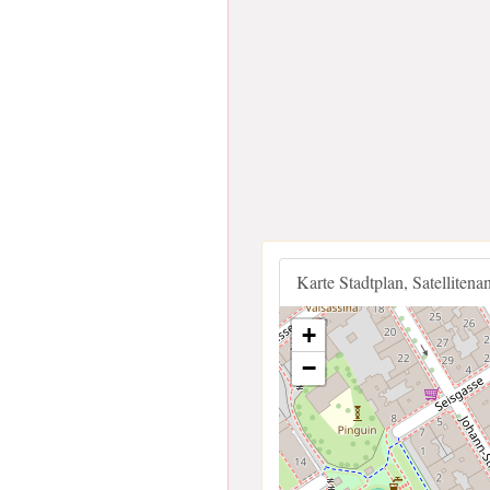
Karte Stadtplan, Satellitena
+
−