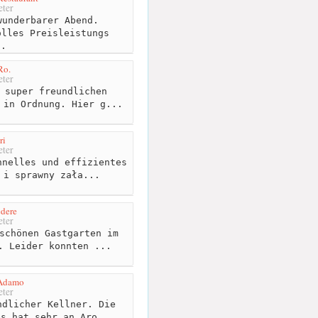
ter
underbarer Abend.
olles Preisleistungs
..
Ro.
ter
 super freundlichen
 in Ordnung. Hier g...
ri
ter
nelles und effizientes
 i sprawny zała...
dere
ter
schönen Gastgarten im
. Leider konnten ...
 Adamo
ter
dlicher Kellner. Die
es hat sehr an Aro...