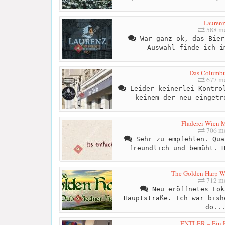
Lauren
588 me
War ganz ok, das Bier
Auswahl finde ich i
Das Columbu
677 me
Leider keinerlei Kontrol
keinem der neu eingetr
Fladerei Wien M
706 me
Sehr zu empfehlen. Qua
freundlich und bemüht. 
The Golden Harp W
712 me
Neu eröffnetes Lok
Hauptstraße. Ich war bish
do..
ENTLER – Ein R