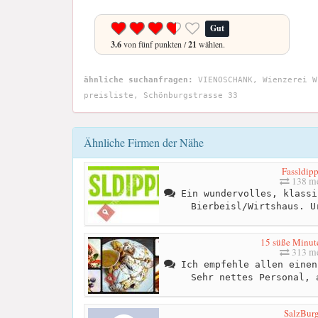
Gut
3.6
von fünf punkten /
21
wählen.
ähnliche suchanfragen:
VIENOSCHANK, Wienzerei W
preisliste, Schönburgstrasse 33
Ähnliche Firmen der Nähe
Fassldipp
138 me
Ein wundervolles, klassi
Bierbeisl/Wirtshaus. U
15 süße Minute
313 me
Ich empfehle allen einen
Sehr nettes Personal, 
SalzBurg