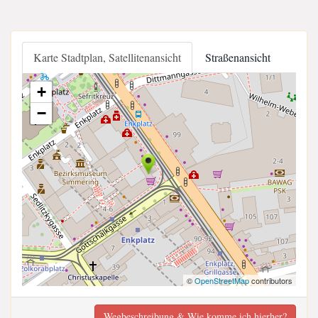
Karte Stadtplan, Satellitenansicht
Straßenansicht
+
−
©
OpenStreetMap
contributors
Wegbeschreibung & Wie komme ich hierher?