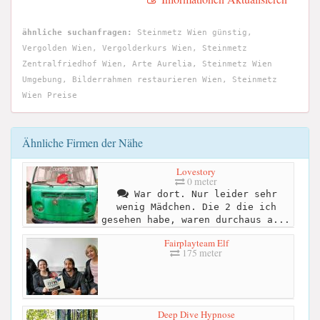
ähnliche suchanfragen:
Steinmetz Wien günstig,
Vergolden Wien, Vergolderkurs Wien, Steinmetz
Zentralfriedhof Wien, Arte Aurelia, Steinmetz Wien
Umgebung, Bilderrahmen restaurieren Wien, Steinmetz
Wien Preise
Ähnliche Firmen der Nähe
Lovestory
0 meter
War dort. Nur leider sehr
wenig Mädchen. Die 2 die ich
gesehen habe, waren durchaus a...
Fairplayteam Elf
175 meter
Deep Dive Hypnose