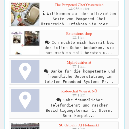
The Pampered Chef Oesterreich
956 meter
Willkommen auf der offiziellen
Seite von Pampered Chef
Österreich. Erfahren Sie hier ...
Extensions-shop
1 km
Ich möchte mich hiermit bei
der tollen Seher bedanken, sie
hat mich so toll beraten u...
Mpindustries.at
1 km
Danke für die kompetente und
freundliche Unterstützung im
letzten Embedded Systems Pr...
Roboschaf Wien & NÖ
1 km
Sehr freundlicher
Telefondienst und rascher
Besichtigungstermin 1. Stern.
Sehr kompet...
SC Ostbahn XI Flohmarkt