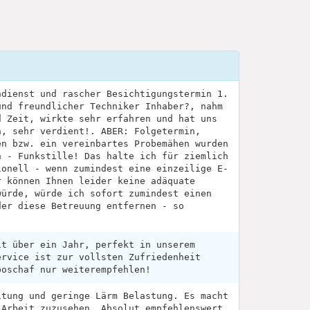
ndienst und rascher Besichtigungstermin 1.
und freundlicher Techniker Inhaber?, nahm
d Zeit, wirkte sehr erfahren und hat uns
n, sehr verdient!. ABER: Folgetermin,
en bzw. ein vereinbartes Probemähen wurden
n - Funkstille! Das halte ich für ziemlich
ionell - wenn zumindest eine einzeilige E-
r können Ihnen leider keine adäquate
würde, würde ich sofort zumindest einen
der diese Betreuung entfernen - so
it über ein Jahr, perfekt in unserem
ervice ist zur vollsten Zufriedenheit
boschaf nur weiterempfehlen!
itung und geringe Lärm Belastung. Es macht
 Arbeit zuzusehen. Absolut empfehlenswert.