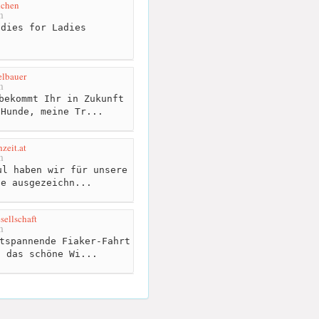
dchen
m
dies for Ladies
elbauer
m
bekommt Ihr in Zukunft
 Hunde, meine Tr...
zeit.at
m
l haben wir für unsere
ne ausgezeichn...
sellschaft
m
tspannende Fiaker-Fahrt
h das schöne Wi...