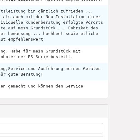
itsleistung bin gänzlich zufrieden ...
r als auch mit der Neu Installation einer
dividuelle Kundenberatung erfolgte Vororts
kte auf mein Grundstück ... Fabrikat des
der bewässung ... hochbeet sowie etliche
lut empfehlenswert
ung. Habe für mein Grundstück mit
Roboter der RS Serie bestellt.
ung,Service und Ausführung meines Gerätes
für gute Beratung!
gen gemacht und können den Service