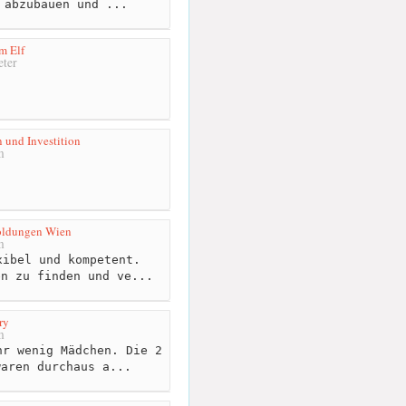
 abzubauen und ...
m Elf
ter
n und Investition
m
goldungen Wien
m
ibel und kompetent.
en zu finden und ve...
ry
m
r wenig Mädchen. Die 2
waren durchaus a...