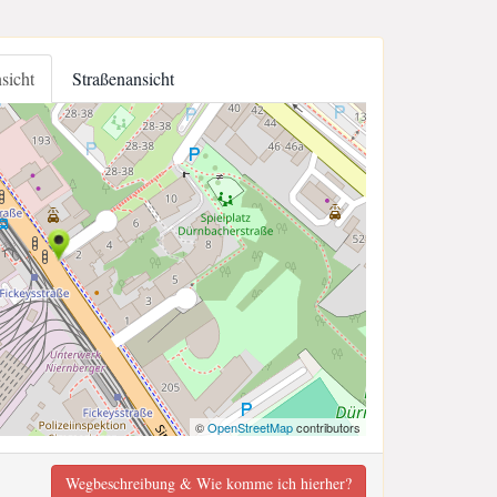
nsicht
Straßenansicht
©
OpenStreetMap
contributors
Wegbeschreibung & Wie komme ich hierher?