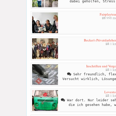
dabei geholfen, Stress
Fairplaytea
998 me
Becker's Privatdarlehe
1 k
Inschriften und Ver
1 k
Sehr freundlich, flex
Versucht wirklich, Lösung
Lovesto
1 k
War dort. Nur leider seh
die ich gesehen habe, 