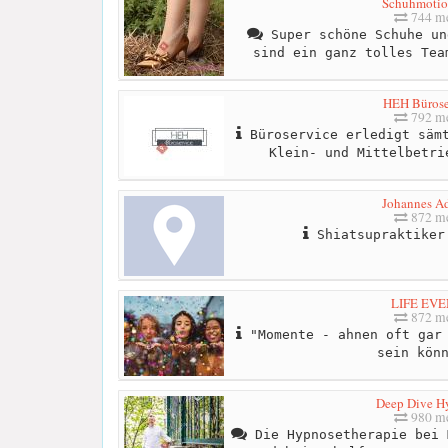
Schuhmotio
744 me
Super schöne Schuhe un
sind ein ganz tolles Tea
HEH Bürose
792 me
Büroservice erledigt sämt
Klein- und Mittelbetri
Johannes A
872 me
Shiatsupraktiker
LIFE EVE
872 me
"Momente - ahnen oft gar 
sein kön
Deep Dive H
980 me
Die Hypnosetherapie bei 