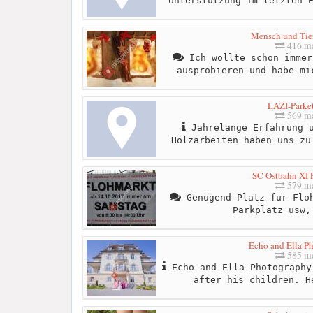
Unterstützung im letzten 
Mensch und Tier
416 me
Ich wollte schon immer
ausprobieren und habe mi
LAZI-Parket
569 me
Jahrelange Erfahrung u
Holzarbeiten haben uns zu
SC Ostbahn XI 
579 me
Genügend Platz für Floh
Parkplatz usw,
Echo and Ella P
585 me
Echo and Ella Photography
after his children. H