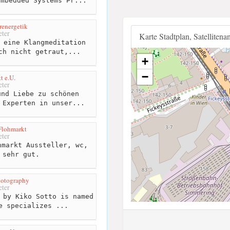
Embedded Systems Pr...
energetik
ter
Karte Stadtplan, Satellitena
 eine Klangmeditation
ch nicht getraut,...
+
−
t e.U.
ter
nd Liebe zu schönen
 Experten in unser...
Flohmarkt
ter
markt Aussteller, wc,
 sehr gut.
hotography
ter
 by Kiko Sotto is named
e specializes ...