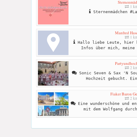
Sternenmä
1 k
Sternenmädchen #La
Manfred Has
1 k
Hallo liebe Leute, hier 
Infos über mich, meine
Partyundhoch
2 k
Sonic Seven & Sax 'N Sou
Hochzeit gebucht. Ei
Fiaker Baron Ge
2 k
Eine wunderschöne und en
mit dem Wolfgang durc