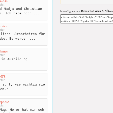
n e.U.
ter
d Nadja und Christian
hinzufügen eines
Roboschaf Wien & NÖ
-st
m. Ich habe noch ...
rvice
ter
liche Büroarbeiten für
ebe. Es werden ...
damec
ter
 in Ausbildung
NTS
ter
nicht, wie wichtig sie
nen."
ypnose
ter
Mag. Hofer hat mir sehr