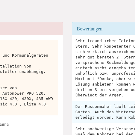
Bewertungen
Sehr freundlicher Telefo
Stern. Sehr kompetenter 
sich wirklich ausreichen
 und Kommunalgeräten
sehr gut beraten 2. Ster
versprochene Rückmeldung
tallation von
einfach nicht eingehalte
steller unabhängig.
unhöflich bzw. unprofess
Mail mit "Danke, aber wi
Lösung anbieten" kommen 
ice von
dritten Stern vergeben o
 Automower PRO 520,
überwiegt der Ärger.
15X 420, 430X, 435 AWD
sic 4.0 , Elite 4.0,
Der Rassenmäher läuft se
Garten! Auch das Winters
erledigt worden. Kann Ro
ienne
Sehr hochwertige Verarbe
Spaß dem Roboter bei der