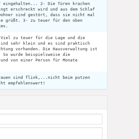
T eingehalten... 2- Die Türen krachen
ingt erschreckt wird und aus dem Schlaf
wohner sind gestört, dass sie nicht mal
ie grüßt. 3- zu teuer für den oben
ims.
 Viel zu teuer für die Lage und die
sind sehr klein und es sind praktisch
chtung vorhanden. Die Hausverwaltung ist
. So wurde beispielsweise die
rund von einer Person für Monate
rauen sind flink,...nicht beim putzen
cht empfehlenswert!