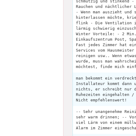
schmutzig und stinkend -
Rauchen und nächtlicher 
- Wenn man auszieht und 
hinterlassen möchte, kri
flink - Die Ventilation 
lärmig schwierig einzusc
Winter Vorteile: - 2 Min
Einkaufszentrum Post, Sp
Fast jedes Zimmer hat ei
Services vom Hausmeister
reinigen usw.. Wenn etwa
wurde, muss man wahrsche
möchtest, finde mich ein
man bekommt ein verdreck
Installateur kommt dann 
nichts, er schreibt nur 
Ruhezeiten eingehalten /
Nicht empfehlenswert!
-- Sehr unangenehme Rein
sehr warm drinnen; -- Vo
viel Lärm von einem müll
Alarm im Zimmer eingesch