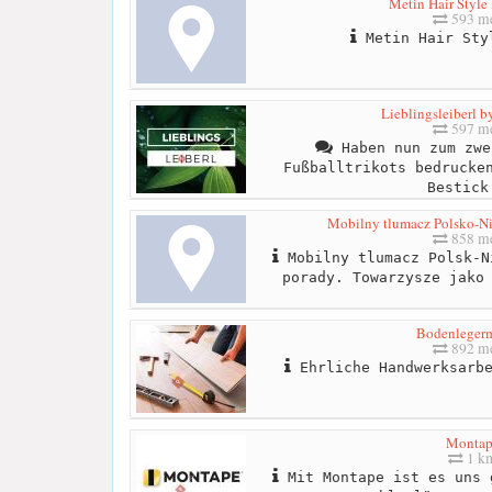
Metin Hair Style
593 me
Metin Hair Sty
Lieblingsleiberl 
597 me
Haben nun zum zwe
Fußballtrikots bedrucke
Bestick
Mobilny tlumacz Polsko-Nie
858 me
Mobilny tlumacz Polsk-N
porady. Towarzysze jako
Bodenlegerm
892 me
Ehrliche Handwerksarbe
Montap
1 k
Mit Montape ist es uns 