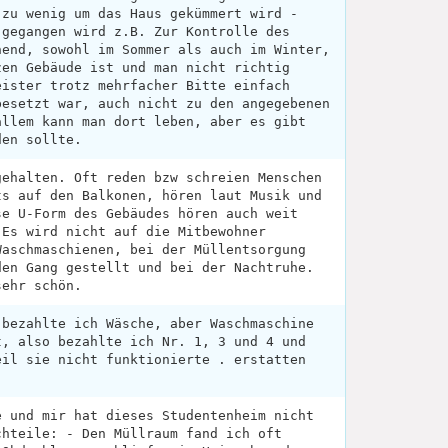
 zu wenig um das Haus gekümmert wird -
 gegangen wird z.B. Zur Kontrolle des
hend, sowohl im Sommer als auch im Winter,
zen Gebäude ist und man nicht richtig
eister trotz mehrfacher Bitte einfach
besetzt war, auch nicht zu den angegebenen
allem kann man dort leben, aber es gibt
den sollte.
gehalten. Oft reden bzw schreien Menschen
ts auf den Balkonen, hören laut Musik und
se U-Form des Gebäudes hören auch weit
 Es wird nicht auf die Mitbewohner
Waschmaschienen, bei der Müllentsorgung
den Gang gestellt und bei der Nachtruhe.
sehr schön.
 bezahlte ich Wäsche, aber Waschmaschine
t, also bezahlte ich Nr. 1, 3 und 4 und
eil sie nicht funktionierte . erstatten
e und mir hat dieses Studentenheim nicht
chteile: - Den Müllraum fand ich oft