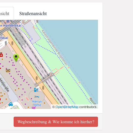
nsicht
Straßenansicht
©
OpenStreetMap
contributors
Wegbeschreibung & Wie komme ich hierher?