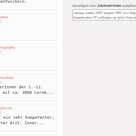
 entwickeln.
hinzufügen eines
Jaksteamvienna
-stadtplans
arten
m
otography
m
rischule
m
erInnen der 1.-12.
o mit ca. 3000 Lernm...
rlovits
m
 ein sehr kompetenter,
kter Arzt. Inner...