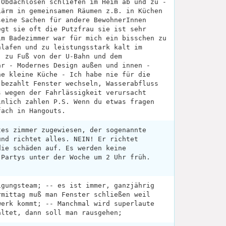
 Obdachlosen schliefen im Heim ab und zu -
Lärm in gemeinsamen Räumen z.B. in Küchen
seine Sachen für andere BewohnerInnen
egt sie oft die Putzfrau sie ist sehr
im Badezimmer war für mich ein bisschen zu
hlafen und zu leistungsstark kalt im
. zu Fuß von der U-Bahn und dem
ar - Modernes Design außen und innen -
ne kleine Küche - Ich habe nie für die
 bezahlt Fenster wechseln, Wasserabfluss
s wegen der Fahrlässigkeit verursacht
inlich zahlen P.S. Wenn du etwas fragen
fach in Hangouts.
tes zimmer zugewiesen, der sogenannte
und richtet alles. NEIN! Er richtet
die schäden auf. Es werden keine
 Partys unter der Woche um 2 Uhr früh.
igungsteam; -- es ist immer, ganzjährig
rmittag muß man Fenster schließen weil
werk kommt; -- Manchmal wird superlaute
altet, dann soll man rausgehen;