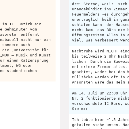
drei Sterne, weil: -sich
unangekündigt ins Zimmer
Feuermelders -es durchge
unerträglich heiß im gan
 im 11. Bezirk ein
schlafen kann -der Hausm
e Gehminuten vom
nicht kam -das Büro nie 
asometer entfernt
Öffnungszeiten Alles in 
nabase11 nicht nur ein
viel, was verbessert wer
 sondern auch
 die „Universität für
Nachtruhe wird NICHT ein
„MUK – Musik und Kunst
bis teilweise 2 Uhr Nach
ur einen Katzensprung
lachen. Durch die Bauwei
tment, WG oder
entfertere Zimmer alles.
ne studentischen
geachtet, weder bei den 
Müllsäcke werden oft in 
Ansonsten wäre das Heim 
Am 14. Juli um 22:00 Uhr
Nr. 2 funktionierte nich
verschwendete 12 Euro, w
Sie mir
Ich lebte hier ~1.5 Jahr
gefallen siehe unten. Na