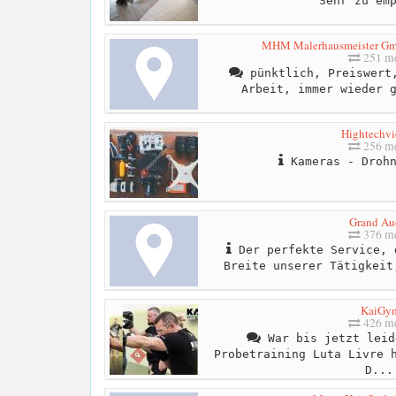
Sehr zu em
MHM Malerhausmeister Gm
251 me
pünktlich, Preiswert,
Arbeit, immer wieder 
Hightechvi
256 me
Kameras - Drohn
Grand Au
376 me
Der perfekte Service, 
Breite unserer Tätigkeit
KaiGy
426 me
War bis jetzt leid
Probetraining Luta Livre 
D...