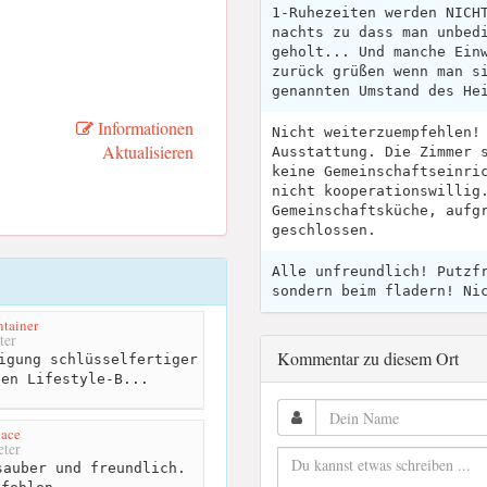
1-Ruhezeiten werden NICH
nachts zu dass man unbed
geholt... Und manche Ein
zurück grüßen wenn man s
genannten Umstand des He
Informationen
Nicht weiterzuempfehlen!
Aktualisieren
Ausstattung. Die Zimmer 
keine Gemeinschaftseinri
nicht kooperationswillig
Gemeinschaftsküche, aufg
geschlossen.
Alle unfreundlich! Putzf
sondern beim fladern! Ni
tainer
ter
Kommentar zu diesem Ort
igung schlüsselfertiger
den Lifestyle-B...
lace
ter
auber und freundlich.