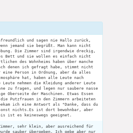
nfreundlich und sagen nie Hallo zurück,
wenn jemand sie begrüßt. Man kann nicht
ebung. Die Zimmer sind irgendwie dreckig,
es Bett und sie wollen es einfach nicht
rtlichen des Wohnheims haben über manche
ach denen ich gefragt habe, stimmt nicht
r eine Person in Ordnung, aber da alles
tmosphäre hat, haben alle Leute nach
e Leute nehmen die Kleidung anderer Leute
hne zu fragen, und legen nur saubere nasse
ige Oberseite der Maschinen. Etwas Essen
 die Putzfrauen in den Zimmern arbeiteten
bekam ich eine Antwort als "Danke, dass du
sonst nichts.Es ist dort bewohnbar, aber
eis ist es keineswegs geeignet.
Zimmer, sehr klein, aber ausreichend für
wurde sauber übergeben. Ich gebe aber nur