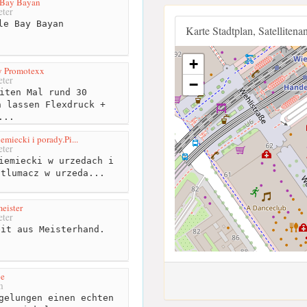
 Bay Bayan
ter
le Bay Bayan
Karte Stadtplan, Satellitena
+
by Promotexx
ter
−
iten Mal rund 30
n lassen Flexdruck +
...
miecki i porady.Pi...
ter
iemiecki w urzedach i
 tlumacz w urzeda...
eister
ter
it aus Meisterhand.
e
m
gelungen einen echten