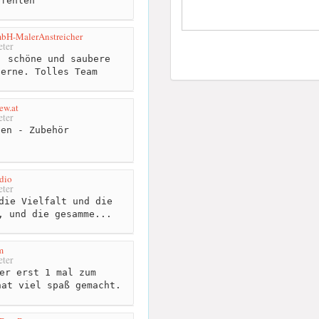
pfehlen
bH-MalerAnstreicher
ter
 schöne und saubere
gerne. Tolles Team
ew.at
ter
en - Zubehör
dio
ter
die Vielfalt und die
, und die gesamme...
m
ter
er erst 1 mal zum
hat viel spaß gemacht.