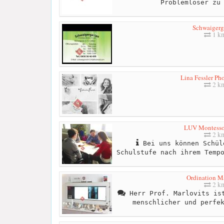
Problemlöser zu
Schwaigerg
1 k
Lina Fessler Ph
2 k
LUV Montesso
2 k
Bei uns können Schül
Schulstufe nach ihrem Temp
Ordination Ma
2 k
Herr Prof. Marlovits ist
menschlicher und perfe