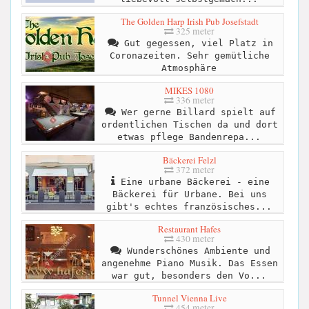
The Golden Harp Irish Pub Josefstadt
325 meter
Gut gegessen, viel Platz in
Coronazeiten. Sehr gemütliche
Atmosphäre
MIKES 1080
336 meter
Wer gerne Billard spielt auf
ordentlichen Tischen da und dort
etwas pflege Bandenrepa...
Bäckerei Felzl
372 meter
Eine urbane Bäckerei - eine
Bäckerei für Urbane. Bei uns
gibt's echtes französisches...
Restaurant Hafes
430 meter
Wunderschönes Ambiente und
angenehme Piano Musik. Das Essen
war gut, besonders den Vo...
Tunnel Vienna Live
454 meter