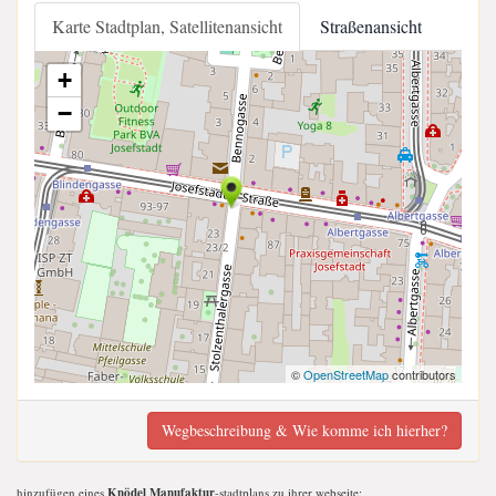
Karte Stadtplan, Satellitenansicht
Straßenansicht
+
−
©
OpenStreetMap
contributors
Wegbeschreibung & Wie komme ich hierher?
hinzufügen eines
Knödel Manufaktur
-stadtplans zu ihrer webseite;