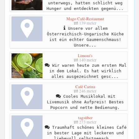
unterwegs, hatten schlicht weg
Hunger und entdeckten gegenü...
Mago Café-Restaurant
139 meter
Unsere vor allem
Österreichisch-Ungarische Küche
ist ein echter Gaumenschmaus!
Unsere...
Limoni's
140 meter
Wir waren heute zum ersten Mal
in dem Lokal. Es hat wirklich
alles ausgezeichnet gesc...
Café Carina
246 meter
Cooles Musiklokal mit
Livemusik ohne Aufpreis! Bestes
Popcorn und nette Bedienung.
tagsüber
273 meter
Traumhaft schönes kleines Café
in bester Lage mit leckeren und
liebevoll selbstgemach...