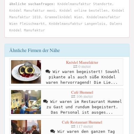
ähnliche suchanfragen:
Knödelmanufaktur Standorte,
Knödel Manufaktur menü, Knödel online bestellen, Knödel
Manufaktur 1010, Grammelknödel Wien, Knödelmanufaktur
Wien Fleischmarkt, Knödelmanufaktur Langenlois, Dalens
Knödel Manufaktur
Ähnliche Firmen der Nähe
Knödel Manufaktur
0 meter
Wir waren begeistert! Sowohl
pikante als auch süße Knödel
waren hervorragend! Die Lie...
Café Hummel
106 meter
Wir waren im Restaurant Hummel
zu Gast und rundum begeistert.
Das Personal ist ausges...
Cafe Restaurant Hummel
117 meter
Wir waren den ganzen Tag