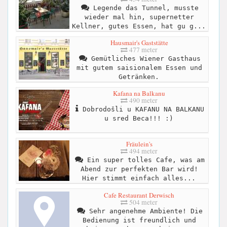
Legende das Tunnel, musste
wieder mal hin, supernetter
Kellner, gutes Essen, hat gu g...
Hausmair's Gaststätte
477 meter
Gemütliches Wiener Gasthaus
mit gutem saisionalem Essen und
Getränken.
Kafana na Balkanu
490 meter
Dobrodošli u KAFANU NA BALKANU
u sred Beca!!! :)
Fräulein's
494 meter
Ein super tolles Cafe, was am
Abend zur perfekten Bar wird!
Hier stimmt einfach alles...
Cafe Restaurant Derwisch
504 meter
Sehr angenehme Ambiente! Die
Bedienung ist freundlich und