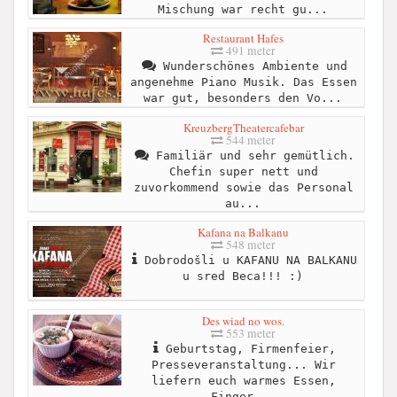
Mischung war recht gu...
Restaurant Hafes
491 meter
Wunderschönes Ambiente und
angenehme Piano Musik. Das Essen
war gut, besonders den Vo...
KreuzbergTheatercafebar
544 meter
Familiär und sehr gemütlich.
Chefin super nett und
zuvorkommend sowie das Personal
au...
Kafana na Balkanu
548 meter
Dobrodošli u KAFANU NA BALKANU
u sred Beca!!! :)
Des wiad no wos.
553 meter
Geburtstag, Firmenfeier,
Presseveranstaltung... Wir
liefern euch warmes Essen,
Finger...