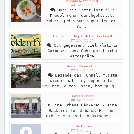
Knödel Manufaktur
140 meter
Habe bis jetzt fast alle
Knödel schon durchgekostet.
Nahezu jedes war super lecker.
A...
The Golden Harp Irish Pub Josefstadt
254 meter
Gut gegessen, viel Platz in
Coronazeiten. Sehr gemütliche
Atmosphäre
Tunnel Vienna Live
336 meter
Legende das Tunnel, musste
wieder mal hin, supernetter
Kellner, gutes Essen, hat gu g...
Bäckerei Felzl
340 meter
Eine urbane Bäckerei - eine
Bäckerei für Urbane. Bei uns
gibt's echtes französisches...
Café Carina
386 meter