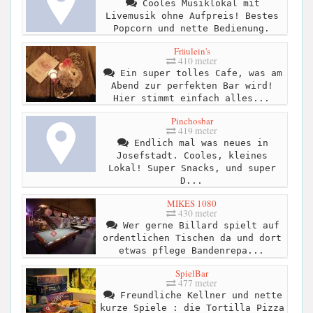
Cooles Musiklokal mit
Livemusik ohne Aufpreis! Bestes
Popcorn und nette Bedienung.
Fräulein's
410 meter
Ein super tolles Cafe, was am
Abend zur perfekten Bar wird!
Hier stimmt einfach alles...
Pinchosbar
419 meter
Endlich mal was neues in
Josefstadt. Cooles, kleines
Lokal! Super Snacks, und super
D...
MIKES 1080
430 meter
Wer gerne Billard spielt auf
ordentlichen Tischen da und dort
etwas pflege Bandenrepa...
SpielBar
477 meter
Freundliche Kellner und nette
kurze Spiele : die Tortilla Pizza