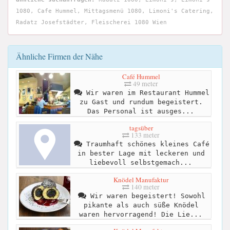
1080, Cafe Hummel, Mittagsmenü 1080, Limoni's Catering,
Radatz Josefstädter, Fleischerei 1080 Wien
Ähnliche Firmen der Nähe
Café Hummel
49 meter
Wir waren im Restaurant Hummel
zu Gast und rundum begeistert.
Das Personal ist ausges...
tagsüber
133 meter
Traumhaft schönes kleines Café
in bester Lage mit leckeren und
liebevoll selbstgemach...
Knödel Manufaktur
140 meter
Wir waren begeistert! Sowohl
pikante als auch süße Knödel
waren hervorragend! Die Lie...