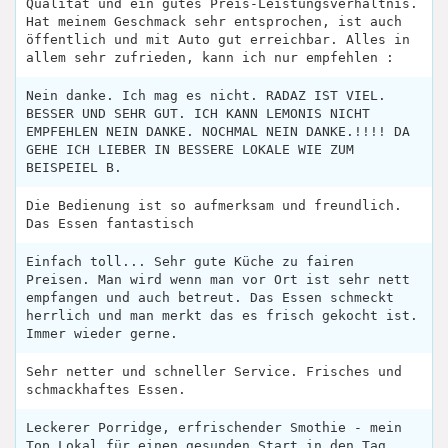
Qualität und ein gutes Preis-Leistungsverhältnis.
Hat meinem Geschmack sehr entsprochen, ist auch
öffentlich und mit Auto gut erreichbar. Alles in
allem sehr zufrieden, kann ich nur empfehlen :
Nein danke. Ich mag es nicht. RADAZ IST VIEL.
BESSER UND SEHR GUT. ICH KANN LEMONIS NICHT
EMPFEHLEN NEIN DANKE. NOCHMAL NEIN DANKE.!!!! DA
GEHE ICH LIEBER IN BESSERE LOKALE WIE ZUM
BEISPEIEL B.
Die Bedienung ist so aufmerksam und freundlich.
Das Essen fantastisch
Einfach toll... Sehr gute Küche zu fairen
Preisen. Man wird wenn man vor Ort ist sehr nett
empfangen und auch betreut. Das Essen schmeckt
herrlich und man merkt das es frisch gekocht ist.
Immer wieder gerne.
Sehr netter und schneller Service. Frisches und
schmackhaftes Essen.
Leckerer Porridge, erfrischender Smothie - mein
Top Lokal für einen gesunden Start in den Tag.