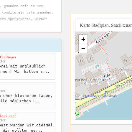
, gmunden cafe am see,
 konditorei, cafe gmunden,
den speisekarte, wiener
Karte Stadtplan, Satellitena
+
−
Grellinger
ter
rei mit unglaublich
innen! Wir hatten z...
ter
 eher kleineren Laden,
Alle möglichen L...
estaurant
ter
ast wurden wir diesmal
. Wir wollten ge...