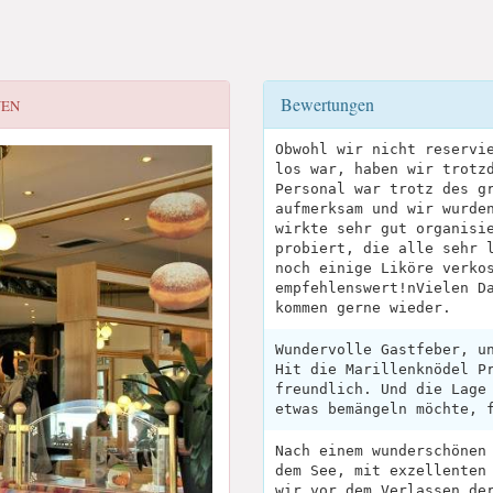
Bewertungen
NEN
Obwohl wir nicht reservi
los war, haben wir trotz
Personal war trotz des g
aufmerksam und wir wurde
wirkte sehr gut organisi
probiert, die alle sehr 
noch einige Liköre verko
empfehlenswert!nVielen D
kommen gerne wieder.
Wundervolle Gastfeber, u
Hit die Marillenknödel P
freundlich. Und die Lage
etwas bemängeln möchte, 
Nach einem wunderschönen
dem See, mit exzellenten
wir vor dem Verlassen de