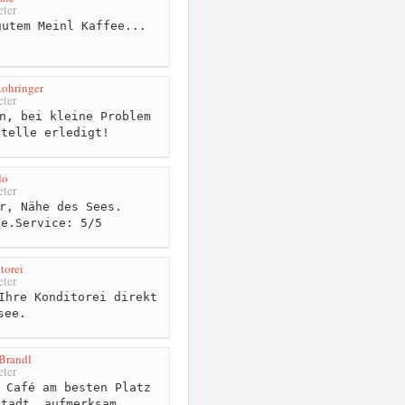
ter
utem Meinl Kaffee...
Rohringer
ter
n, bei kleine Problem
Stelle erledigt!
do
ter
r, Nähe des Sees.
ce.Service: 5/5
torei
ter
Ihre Konditorei direkt
see.
Brandl
ter
 Café am besten Platz
stadt. aufmerksam...