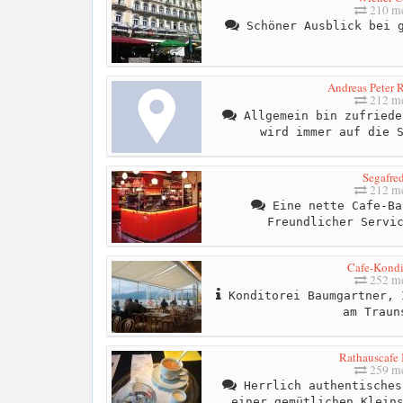
210 me
Schöner Ausblick bei g
Andreas Peter 
212 me
Allgemein bin zufriede
wird immer auf die 
Segafre
212 me
Eine nette Cafe-Ba
Freundlicher Servi
Cafe-Kondi
252 me
Konditorei Baumgartner, 
am Traun
Rathauscafe 
259 me
Herrlich authentisches
einer gemütlichen Klein