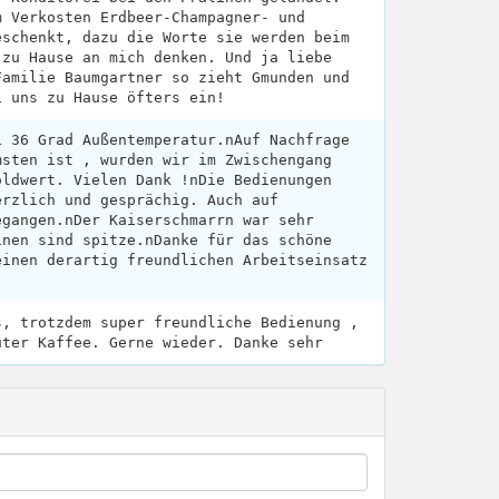
m Verkosten Erdbeer-Champagner- und
eschenkt, dazu die Worte sie werden beim
 zu Hause an mich denken. Und ja liebe
Familie Baumgartner so zieht Gmunden und
i uns zu Hause öfters ein!
i 36 Grad Außentemperatur.nAuf Nachfrage
msten ist , wurden wir im Zwischengang
oldwert. Vielen Dank !nDie Bedienungen
erzlich und gesprächig. Auch auf
egangen.nDer Kaiserschmarrn war sehr
inen sind spitze.nDanke für das schöne
einen derartig freundlichen Arbeitseinsatz
s, trotzdem super freundliche Bedienung ,
uter Kaffee. Gerne wieder. Danke sehr