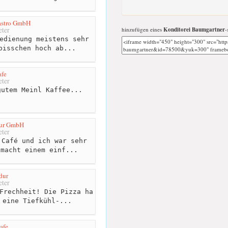
astro GmbH
ter
hinzufügen eines
Konditorei Baumgartner
-
edienung meistens sehr
bisschen hoch ab...
afe
ter
utem Meinl Kaffee...
dur GmbH
ter
Café und ich war sehr
 macht einem einf...
dur
ter
Frechheit! Die Pizza ha
 eine Tiefkühl-...
afe