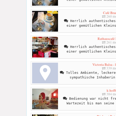
Café Bra
260 me
Herrlich authentisches
einer gemütlichen Klein
Rathauscafé 
261 me
Herrlich authentisches
einer gemütlichen Klein
Victoria Balsa - l
339 me
Tolles Ambiente, leckere
sympathische Inhaberin
k:hof8
384 me
Bedienung war nicht fre
Wartezeit bis man seine