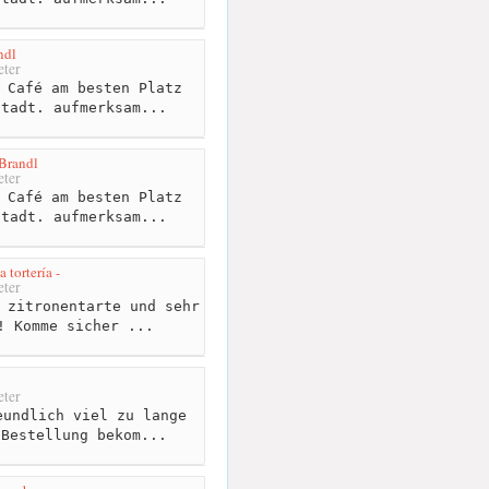
ndl
ter
 Café am besten Platz
stadt. aufmerksam...
Brandl
ter
 Café am besten Platz
stadt. aufmerksam...
a tortería -
ter
 zitronentarte und sehr
! Komme sicher ...
ter
undlich viel zu lange
 Bestellung bekom...