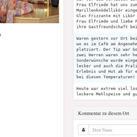
Frau Elfriede hat uns zu
Marillenknödellikör eing
Glas Frizzante mit Likör
Frau Elfriede und liebe 
ihre Gastfreundschaft be
h
Waren gestern vor Ort be
wo es im Café am Angeneh
platziert. Der Tip war G
zwei Herren waren sehr h
Sonderwünsche wurde eing
lecker und auch die Pral
Erlebnis und Hut ab für 
bei diesen Temperaturen!
Heute war extrem viel lo
leckere Mehlspeise und g
Kommentar zu diesem Ort