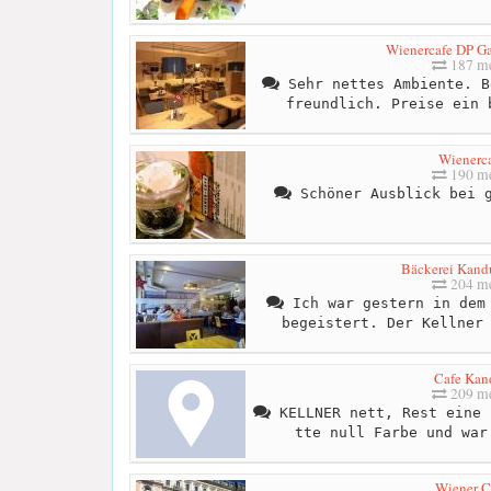
Wienercafe DP G
187 me
Sehr nettes Ambiente. B
freundlich. Preise ein 
Wienerc
190 me
Schöner Ausblick bei g
Bäckerei Kan
204 me
Ich war gestern in dem 
begeistert. Der Kellner
Cafe Kan
209 me
KELLNER nett, Rest eine 
tte null Farbe und war
Wiener C