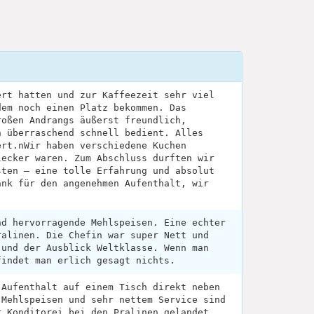
ert hatten und zur Kaffeezeit sehr viel
dem noch einen Platz bekommen. Das
roßen Andrangs äußerst freundlich,
n überraschend schnell bedient. Alles
ert.nWir haben verschiedene Kuchen
lecker waren. Zum Abschluss durften wir
sten – eine tolle Erfahrung und absolut
ank für den angenehmen Aufenthalt, wir
nd hervorragende Mehlspeisen. Eine echter
ralinen. Die Chefin war super Nett und
 und der Ausblick Weltklasse. Wenn man
findet man erlich gesagt nichts.
 Aufenthalt auf einem Tisch direkt neben
 Mehlspeisen und sehr nettem Service sind
r Konditorei bei den Pralinen gelandet.