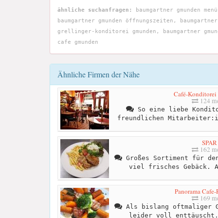
ähnliche suchanfragen:
baumgartner gmunden menü
baumgartner gmunden öffnungszeiten, baumgartner
grellinger-konditorei gmunden, baumgartner gmun
cafe gmunden
Ähnliche Firmen der Nähe
Café-Konditorei 
124 me
So eine liebe Kondito
freundlichen Mitarbeiter:
SPAR
162 me
Großes Sortiment für den
viel frisches Gebäck. 
Panorama Cafe-R
169 me
Als bislang oftmaliger G
leider voll enttäuscht