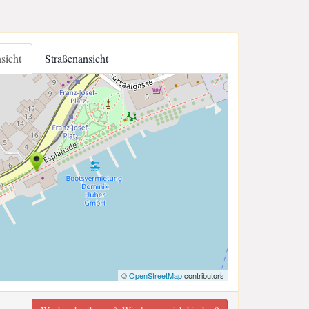
nsicht
Straßenansicht
©
OpenStreetMap
contributors