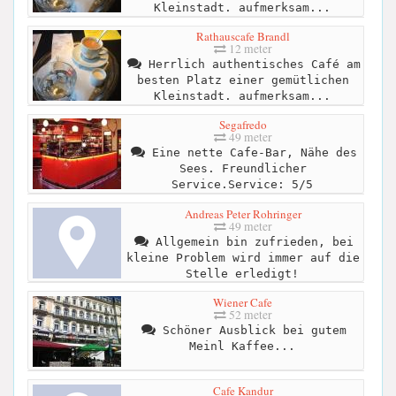
Kleinstadt. aufmerksam...
Rathauscafe Brandl
12 meter
Herrlich authentisches Café am
besten Platz einer gemütlichen
Kleinstadt. aufmerksam...
Segafredo
49 meter
Eine nette Cafe-Bar, Nähe des
Sees. Freundlicher
Service.Service: 5/5
Andreas Peter Rohringer
49 meter
Allgemein bin zufrieden, bei
kleine Problem wird immer auf die
Stelle erledigt!
Wiener Cafe
52 meter
Schöner Ausblick bei gutem
Meinl Kaffee...
Cafe Kandur