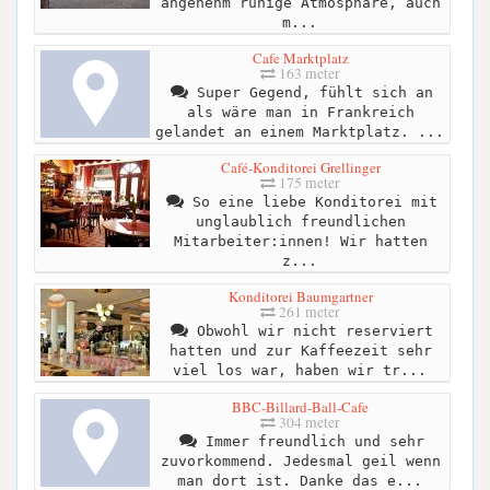
angenehm ruhige Atmosphäre, auch
m...
Cafe Marktplatz
163 meter
Super Gegend, fühlt sich an
als wäre man in Frankreich
gelandet an einem Marktplatz. ...
Café-Konditorei Grellinger
175 meter
So eine liebe Konditorei mit
unglaublich freundlichen
Mitarbeiter:innen! Wir hatten
z...
Konditorei Baumgartner
261 meter
Obwohl wir nicht reserviert
hatten und zur Kaffeezeit sehr
viel los war, haben wir tr...
BBC-Billard-Ball-Cafe
304 meter
Immer freundlich und sehr
zuvorkommend. Jedesmal geil wenn
man dort ist. Danke das e...