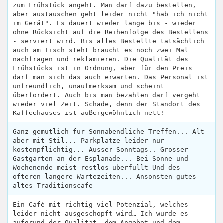
zum Frühstück angeht. Man darf dazu bestellen,
aber austauschen geht leider nicht "hab ich nicht
im Gerät". Es dauert wieder lange bis - wieder
ohne Rücksicht auf die Reihenfolge des Bestellens
- serviert wird. Bis alles Bestellte tatsächlich
auch am Tisch steht braucht es noch zwei Mal
nachfragen und reklamieren. Die Qualität des
Frühstücks ist in Ordnung, aber für den Preis
darf man sich das auch erwarten. Das Personal ist
unfreundlich, unaufmerksam und scheint
überfordert. Auch bis man bezahlen darf vergeht
wieder viel Zeit. Schade, denn der Standort des
Kaffeehauses ist außergewöhnlich nett!
Ganz gemütlich für Sonnabendliche Treffen... Alt
aber mit Stil... Parkplätze leider nur
kostenpflichtig... Ausser Sonntags.. Grosser
Gastgarten an der Esplanade... Bei Sonne und
Wochenende meist restlos überfüllt Und des
öfteren längere Wartezeiten... Ansonsten gutes
altes Traditionscafe
Ein Café mit richtig viel Potenzial, welches
leider nicht ausgeschöpft wird… Ich würde es
aufgrund der Qualität, dem Angebot und dem