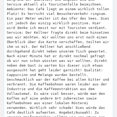
Service aktuell als Touristenfalle bezeichnen.
Ambiente: Das Café liegt an einem wirklich tollen
Platz! Es herrscht viel Besucherverkehr ringsum.
Ein paar Meter weiter ist das Ufer des Sees. Dies
ist jedoch das einzig wirklich positive. Hier
wird denke ich meist nur mit Touristen verdient.
Service: Der Kellner fragte direkt beim hinsetzen
was wir möchten. Wir wollten uns erst noch einen
Überblick über die Karte verschaffen, teilten wir
ihm so mit. Der Kellner hat anschließend
durchgehend direkt neben unserem Tisch gewartet.
Nach einer Minute hat er direkt nochmal gefragt
ob wir nun schon wüssten was wir wollten. Direkt
neben dem Gast zu warten bis dieser sich etwas
ausgesucht hat geht leider garnicht! Qualität:
Cappuccino und Melange wurden bestellt.
Geschmacklich war der Kaffee bei allen bitter und
verbrannt. Die Kaffeebohnen waren leider aus der
Industrie und die Kaffeeextraktion aus dem
Vollautomat. Es wäre viel besser, würde man den
Kaffee auf eine andere Art zubereiten sowie
Kaffeebohnen aus einer lokalen Rösterei
verwenden. Wirklich sehr schade! Dies würde das
Café deutlich aufwerten. Angebot/Auswahl: Zu