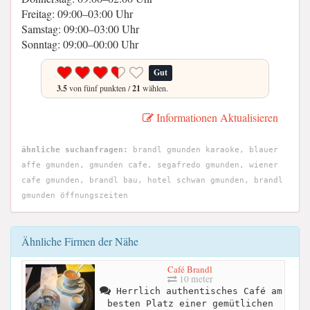
Freitag: 09:00–03:00 Uhr
Samstag: 09:00–03:00 Uhr
Sonntag: 09:00–00:00 Uhr
Gut
3.5
von fünf punkten /
21
wählen.
Informationen Aktualisieren
ähnliche suchanfragen:
brandl gmunden karaoke, blauer
affe gmunden, gmunden cafe, segafredo gmunden, wiener
cafe gmunden, brandl bau, hotel schwan gmunden, brandl
gmunden öffnungszeiten
Ähnliche Firmen der Nähe
Café Brandl
10 meter
Herrlich authentisches Café am
besten Platz einer gemütlichen