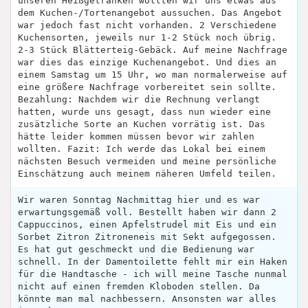
unseren Heißgetränken wollten wir uns etwas aus
dem Kuchen-/Tortenangebot aussuchen. Das Angebot
war jedoch fast nicht vorhanden. 2 Verschiedene
Kuchensorten, jeweils nur 1-2 Stück noch übrig.
2-3 Stück Blätterteig-Gebäck. Auf meine Nachfrage
war dies das einzige Kuchenangebot. Und dies an
einem Samstag um 15 Uhr, wo man normalerweise auf
eine größere Nachfrage vorbereitet sein sollte.
Bezahlung: Nachdem wir die Rechnung verlangt
hatten, wurde uns gesagt, dass nun wieder eine
zusätzliche Sorte an Kuchen vorrätig ist. Das
hätte leider kommen müssen bevor wir zahlen
wollten. Fazit: Ich werde das Lokal bei einem
nächsten Besuch vermeiden und meine persönliche
Einschätzung auch meinem näheren Umfeld teilen.
Wir waren Sonntag Nachmittag hier und es war
erwartungsgemäß voll. Bestellt haben wir dann 2
Cappuccinos, einen Apfelstrudel mit Eis und ein
Sorbet Zitron Zitroneneis mit Sekt aufgegossen.
Es hat gut geschmeckt und die Bedienung war
schnell. In der Damentoilette fehlt mir ein Haken
für die Handtasche - ich will meine Tasche nunmal
nicht auf einen fremden Kloboden stellen. Da
könnte man mal nachbessern. Ansonsten war alles