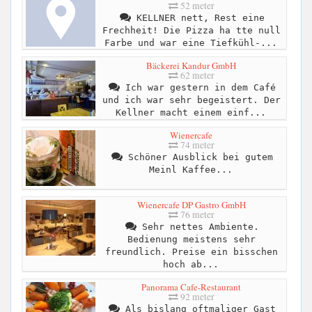
52 meter
KELLNER nett, Rest eine
Frechheit! Die Pizza ha tte null
Farbe und war eine Tiefkühl-...
Bäckerei Kandur GmbH
62 meter
Ich war gestern in dem Café
und ich war sehr begeistert. Der
Kellner macht einem einf...
Wienercafe
74 meter
Schöner Ausblick bei gutem
Meinl Kaffee...
Wienercafe DP Gastro GmbH
76 meter
Sehr nettes Ambiente.
Bedienung meistens sehr
freundlich. Preise ein bisschen
hoch ab...
Panorama Cafe-Restaurant
92 meter
Als bislang oftmaliger Gast