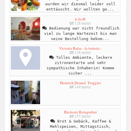
wurden wir diesmal leider voll
enttäuscht. Wir wollten ge...
k:hof8
128 meter
Bedienung war nicht freundlich
viel zu lange Wartezeit bis man
seine Bestellung bekom...
Victoria Balsa - la tortería -
138 meter
Tolles Ambiente, leckere
zitronentarte und sehr
sympathische Inhaberin! Komme
sicher ...
Heinrich,Dr.med. Torggler
149 meter
Bäckerei Reingruber
157 meter
Brot & Gebäck, Kaffee &
Mehlspeisen, Mittagstisch,