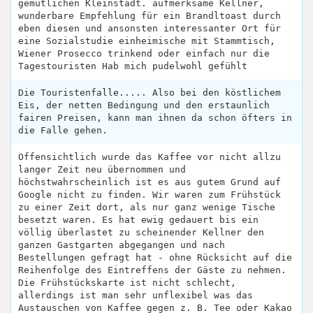
gemütlichen Kleinstadt. aufmerksame Kellner,
wunderbare Empfehlung für ein Brandltoast durch
eben diesen und ansonsten interessanter Ort für
eine Sozialstudie einheimische mit Stammtisch,
Wiener Prosecco trinkend oder einfach nur die
Tagestouristen Hab mich pudelwohl gefühlt
Die Touristenfalle..... Also bei den köstlichem
Eis, der netten Bedingung und den erstaunlich
fairen Preisen, kann man ihnen da schon öfters in
die Falle gehen.
Offensichtlich wurde das Kaffee vor nicht allzu
langer Zeit neu übernommen und
höchstwahrscheinlich ist es aus gutem Grund auf
Google nicht zu finden. Wir waren zum Frühstück
zu einer Zeit dort, als nur ganz wenige Tische
besetzt waren. Es hat ewig gedauert bis ein
völlig überlastet zu scheinender Kellner den
ganzen Gastgarten abgegangen und nach
Bestellungen gefragt hat - ohne Rücksicht auf die
Reihenfolge des Eintreffens der Gäste zu nehmen.
Die Frühstückskarte ist nicht schlecht,
allerdings ist man sehr unflexibel was das
Austauschen von Kaffee gegen z. B. Tee oder Kakao