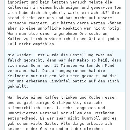
ignoriert und beim letzten Versuch meinte die
Kellnernin in einem hochnäsigen und genervten Ton
„ich habe dich eh gehört, warte einfach ok?“ Sie
stand direkt vor uns und hat nicht auf unsere
Versuche reagiert. Wir hätten gerne warten können
aber so eine unhöfliche Reaktion war nicht nötig.
Wenn man also einen angenehmen Ort sucht um
Kaffee zu trinken würde ich diesen Ort auf jeden
Fall nicht empfehlen.
Nie wieder. Erst wurde die Bestellung zwei mal
falsch gebracht, dann war der Kakao so heiß, dass
sich mein Sohn nach 15 Minuten warten den Mund
verbrannt hat. Darauf angesprochen hat die
Kellnerin nur mit den Schultern gezuckt und die
von uns erbetenen Eiswürfel patzig auf den Tisch
geknallt.
War heute einen Kaffee trinken und Kuchen essen
und es gibt einige Kritikpunkte, die sehr
offensichtlich sind. 1. sehr langsames und
unmotiviertes Personal vor allem den Umständen
entsprechend. Es war zwar nicht bummvoll und es
gab schon viele Gäste. Allerdings arbeite ich
selber in der Gastro und mit der gleichen