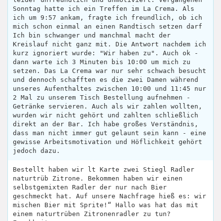
Sonntag hatte ich ein Treffen im La Crema. Als
ich um 9:57 ankam, fragte ich freundlich, ob ich
mich schon einmal an einen Randtisch setzen darf
Ich bin schwanger und manchmal macht der
Kreislauf nicht ganz mit. Die Antwort nachdem ich
kurz ignoriert wurde: "Wir haben zu". Auch ok -
dann warte ich 3 Minuten bis 10:00 um mich zu
setzen. Das La Crema war nur sehr schwach besucht
und dennoch schafften es die zwei Damen während
unseres Aufenthaltes zwischen 10:00 und 11:45 nur
2 Mal zu unserem Tisch Bestellung aufnehmen -
Getränke servieren. Auch als wir zahlen wollten,
wurden wir nicht gehört und zahlten schließlich
direkt an der Bar. Ich habe großes Verständnis,
dass man nicht immer gut gelaunt sein kann - eine
gewisse Arbeitsmotivation und Höflichkeit gehört
jedoch dazu.
Bestellt haben wir lt Karte zwei Stiegl Radler
naturtrüb Zitrone. Bekommen haben wir einen
selbstgemixten Radler der nur nach Bier
geschmeckt hat. Auf unsere Nachfrage hieß es: wir
mischen Bier mit Sprite!“ Hallo was hat das mit
einem naturtrüben Zitronenradler zu tun?