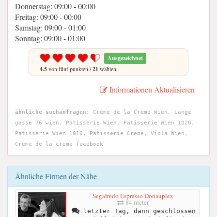
Donnerstag: 09:00 - 00:00
Freitag: 09:00 - 00:00
Samstag: 09:00 - 01:00
Sonntag: 09:00 - 01:00
Ausgezeichnet
4.5
von fünf punkten /
21
wählen.
Informationen Aktualisieren
ähnliche suchanfragen:
Crème de la Crème Wien, Lange
gasse 76 wien, Patisserie Wien, Patisserie Wien 1020,
Patisserie Wien 1010, Pâtisserie Creme, Viola Wien,
Creme de la creme facebook
Ähnliche Firmen der Nähe
Segafredo Espresso Donauplex
84 meter
letzter Tag, dann geschlossen