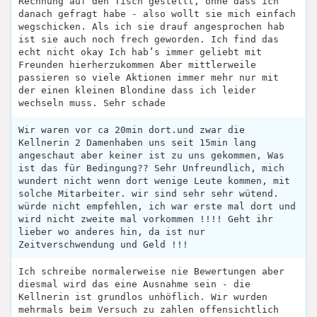
Rechnung auf den Tisch gestellt, ohne dass ich
danach gefragt habe - also wollt sie mich einfach
wegschicken. Als ich sie drauf angesprochen hab
ist sie auch noch frech geworden. Ich find das
echt nicht okay Ich hab’s immer geliebt mit
Freunden hierherzukommen Aber mittlerweile
passieren so viele Aktionen immer mehr nur mit
der einen kleinen Blondine dass ich leider
wechseln muss. Sehr schade
Wir waren vor ca 20min dort.und zwar die
Kellnerin 2 Damenhaben uns seit 15min lang
angeschaut aber keiner ist zu uns gekommen, Was
ist das für Bedingung?? Sehr Unfreundlich, mich
wundert nicht wenn dort wenige Leute kommen, mit
solche Mitarbeiter. wir sind sehr sehr wütend.
würde nicht empfehlen, ich war erste mal dort und
wird nicht zweite mal vorkommen !!!! Geht ihr
lieber wo anderes hin, da ist nur
Zeitverschwendung und Geld !!!
Ich schreibe normalerweise nie Bewertungen aber
diesmal wird das eine Ausnahme sein - die
Kellnerin ist grundlos unhöflich. Wir wurden
mehrmals beim Versuch zu zahlen offensichtlich