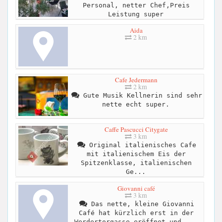
Personal, netter Chef,Preis
Leistung super
Aida
2 km
Cafe Jedermann
2 km
Gute Musik Kellnerin sind sehr
nette echt super.
Caffe Pascucci Citygate
3 km
Original italienisches Cafe
mit italienischem Eis der
Spitzenklasse, italienischen
Ge...
Giovanni café
3 km
Das nette, kleine Giovanni
Café hat kürzlich erst in der
Werdertorgasse eröffnet und ...