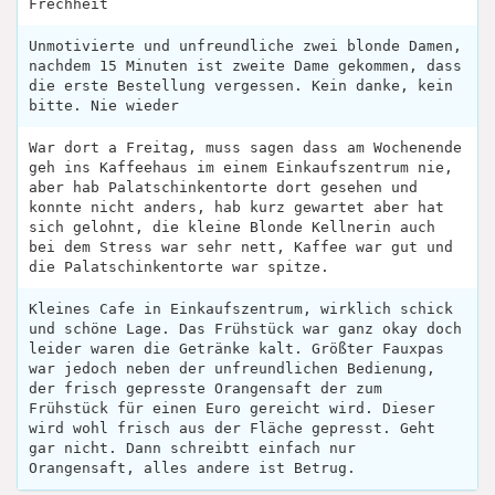
Frechheit
Unmotivierte und unfreundliche zwei blonde Damen,
nachdem 15 Minuten ist zweite Dame gekommen, dass
die erste Bestellung vergessen. Kein danke, kein
bitte. Nie wieder
War dort a Freitag, muss sagen dass am Wochenende
geh ins Kaffeehaus im einem Einkaufszentrum nie,
aber hab Palatschinkentorte dort gesehen und
konnte nicht anders, hab kurz gewartet aber hat
sich gelohnt, die kleine Blonde Kellnerin auch
bei dem Stress war sehr nett, Kaffee war gut und
die Palatschinkentorte war spitze.
Kleines Cafe in Einkaufszentrum, wirklich schick
und schöne Lage. Das Frühstück war ganz okay doch
leider waren die Getränke kalt. Größter Fauxpas
war jedoch neben der unfreundlichen Bedienung,
der frisch gepresste Orangensaft der zum
Frühstück für einen Euro gereicht wird. Dieser
wird wohl frisch aus der Fläche gepresst. Geht
gar nicht. Dann schreibtt einfach nur
Orangensaft, alles andere ist Betrug.