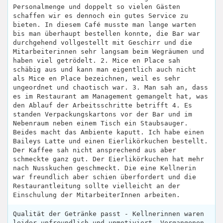
Personalmenge und doppelt so vielen Gästen
schaffen wir es dennoch ein gutes Service zu
bieten. In diesem Café musste man lange warten
bis man überhaupt bestellen konnte, die Bar war
durchgehend vollgestellt mit Geschirr und die
Mitarbeiterinnen sehr langsam beim Wegräumen und
haben viel getrödelt. 2. Mice en Place sah
schäbig aus und kann man eigentlich auch nicht
als Mice en Place bezeichnen, weil es sehr
ungeordnet und chaotisch war. 3. Man sah an, dass
es im Restaurant am Management gemangelt hat, was
den Ablauf der Arbeitsschritte betrifft 4. Es
standen Verpackungskartons vor der Bar und im
Nebenraum neben einem Tisch ein Staubsauger.
Beides macht das Ambiente kaputt. Ich habe einen
Baileys Latte und einen Eierlikörkuchen bestellt.
Der Kaffee sah nicht ansprechend aus aber
schmeckte ganz gut. Der Eierlikörkuchen hat mehr
nach Nusskuchen geschmeckt. Die eine Kellnerin
war freundlich aber schien überfordert und die
Restaurantleitung sollte vielleicht an der
Einschulung der MitarbeiterInnen arbeiten.
Qualität der Getränke passt - Kellnerinnen waren
leider unfreundlich und unmotiviert. Vergangenen