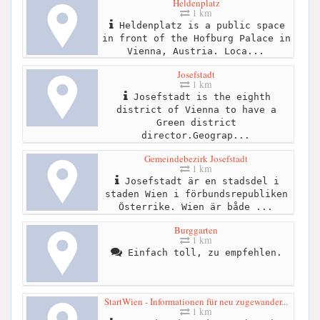
Heldenplatz
1 km
Heldenplatz is a public space
in front of the Hofburg Palace in
Vienna, Austria. Loca...
Josefstadt
1 km
Josefstadt is the eighth
district of Vienna to have a
Green district
director.Geograp...
Gemeindebezirk Josefstadt
1 km
Josefstadt är en stadsdel i
staden Wien i förbundsrepubliken
Österrike. Wien är både ...
Burggarten
1 km
Einfach toll, zu empfehlen.
StartWien - Informationen für neu zugewander...
1 km