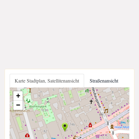
Karte Stadtplan, Satellitenansicht
Straßenansicht
+
−