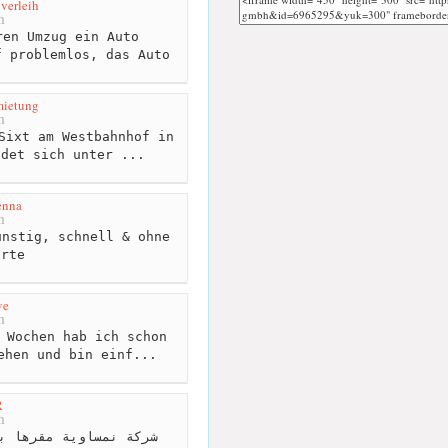
overleih
m
en Umzug ein Auto
f problemlos, das Auto
mietung
m
Sixt am Westbahnhof in
ndet sich unter ...
enna
m
nstig, schnell & ohne
arte
ve
m
 Wochen hab ich schon
ehen und bin einf...
R
m