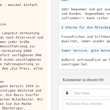
e - maximal einfach
Sehr bequemer und gut au
zum Kunden. Angenehmes u
zufrieden!!! Kann sicher
ice
5 Sterne für die Mitarbe
 Langzeit-Vermietung
Freundliches und hilfsbe
ät nach Österreich und
Qualität, immer wieder g
men jeder Größe
Wunschfahrzeug zur
Super Service, gute Auto
-Vermietung GmbH
ofort verfügbaren PKW
h einen unschlagbaren
Äußerst unfreundlich am 
e Fahrzeugnutzung so
sonstigem hat.
 dem „Ein Preis, alles
Kommentar zu diesem Ort
en
gann bereits 1959 in
stetigen Wachstum und
s. Die Basis hierfür
erten Mitarbeiter. Mit
en Sie die Maske
 Überholspur.