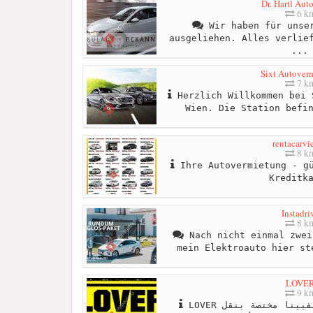
Dr. Hartl Aut
6 k
Wir haben für unser
ausgeliehen. Alles verlie
...
Sixt Autover
7 k
Herzlich Willkommen bei 
Wien. Die Station befi
rentacarvi
8 k
Ihre Autovermietung - gü
Kreditk
Instadri
8 k
Nach nicht einmal zwei
mein Elektroauto hier st
LOVE
9 k
LOVER شركة نمساوية مقرها بفيينا مختصة بنقل