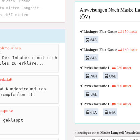
 mieten, Maske
to mieten Langzeit,
Anweisungen Nach Maske Lan
n, KFZ mieten
(ÖV)
Liesinger-Flur-Gasse
150 meter
64A
hlimousinen
Liesinger-Flur-Gasse
160 meter
m
64A
 Der Inhaber nimmt sich
lles zu erkläre...
Perfektastraße U
280 meter
N64
U6E
rkstatt
m
Perfektastraße U
300 meter
d Kundenfreundlich.
U6E
erempfehlen !!!
Perfektastraße U
320 meter
sporte
61A
64A
m
 geklappt
hinzufügen eines
Maske Langzeit-Vermiet