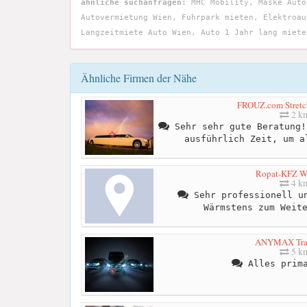
ähnliche suchanfragen:
MHC Mobility, Maske Auto
Autovermietung Wien, Fuhrpark mieten, Elektroau
Langzeitmiete Auto Wien, Auto 1 Jahr lang miete
Ähnliche Firmen der Nähe
FROUZ.com Stretc
2 k
Sehr sehr gute Beratung!
ausführlich Zeit, um a
Ropat-KFZ We
4 k
Sehr professionell un
Wärmstens zum Weit
ANYMAX Tran
5 k
Alles prima