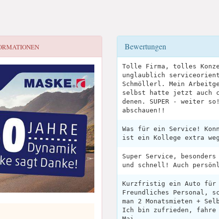
Bewertungen
ORMATIONEN
Tolle Firma, tolles Konz
unglaublich serviceorien
Schmöllerl. Mein Arbeitg
selbst hatte jetzt auch 
denen. SUPER - weiter so
abschauen!!
Was für ein Service! Kon
ist ein Kollege extra we
Super Service, besonders
und schnell! Auch persön
Kurzfristig ein Auto für
Freundliches Personal, s
man 2 Monatsmieten + Sel
Ich bin zufrieden, fahre
Mai.