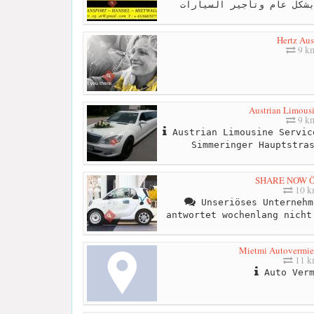
Hertz Aus
9 k
Austrian Limousi
9 k
Austrian Limousine Servic
Simmeringer Hauptstra
SHARE NOW Ös
10 
Unseriöses Unternehm
antwortet wochenlang nicht
Mietmi Autovermie
11 
Auto Verm