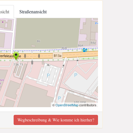
nsicht
Straßenansicht
©
OpenStreetMap
contributors
Wegbeschreibung & Wie komme ich hierher?