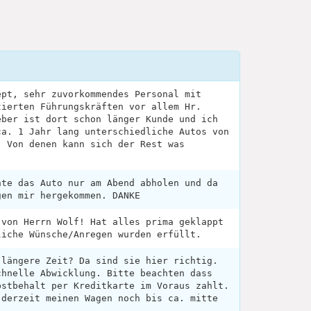
ept, sehr zuvorkommendes Personal mit
tierten Führungskräften vor allem Hr.
eber ist dort schon länger Kunde und ich
ca. 1 Jahr lang unterschiedliche Autos von
! Von denen kann sich der Rest was
nte das Auto nur am Abend abholen und da
gen mir hergekommen. DANKE
 von Herrn Wolf! Hat alles prima geklappt
liche Wünsche/Anregen wurden erfüllt.
 längere Zeit? Da sind sie hier richtig.
chnelle Abwicklung. Bitte beachten dass
bstbehalt per Kreditkarte im Voraus zahlt.
 derzeit meinen Wagen noch bis ca. mitte