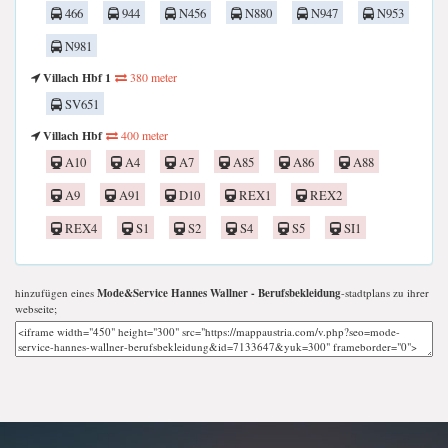
466
944
N456
N880
N947
N953
N981
Villach Hbf 1
380 meter
SV651
Villach Hbf
400 meter
A10
A4
A7
A85
A86
A88
A9
A91
D10
REX1
REX2
REX4
S1
S2
S4
S5
SI1
hinzufügen eines
Mode&Service Hannes Wallner - Berufsbekleidung
-stadtplans zu ihrer
webseite;