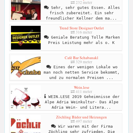
232 meter
Sehr, sehr gutes Essen. Alles
frisch zubereitet. Ein sehr
freundlicher Kellner dem ma...
Trend Store Designer Outlet
316 meter
Geniale Beratung Tolle Marken
Preis Leistung mehr als o. K
Café Bar Schabanakl
329 meter
Eines der wenigen Lokale wo
man noch netten Service bekommt,
und zu normalen Preisen ...
Wein.lese
411 meter
WEIN.LESE 2019 Geheimnisse der
Alpe Adria Weinkultur- Das Alpe
Adria Wein- und Litera...
Zöchling Bäder und Heizungen
497 meter
Wir waren mit der Firma
Zöchling sehr zufrieden. Die