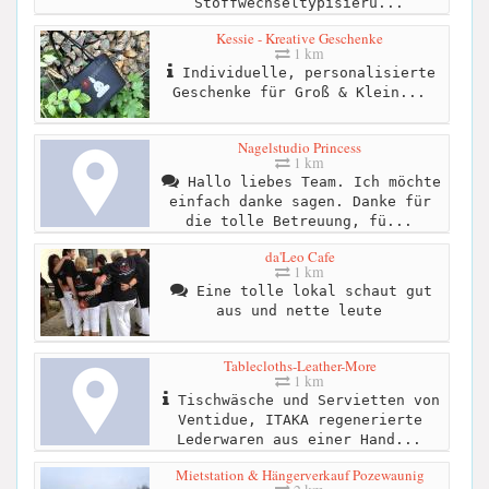
Stoffwechseltypisieru...
Kessie - Kreative Geschenke
1 km
Individuelle, personalisierte
Geschenke für Groß & Klein...
Nagelstudio Princess
1 km
Hallo liebes Team. Ich möchte
einfach danke sagen. Danke für
die tolle Betreuung, fü...
da'Leo Cafe
1 km
Eine tolle lokal schaut gut
aus und nette leute
Tablecloths-Leather-More
1 km
Tischwäsche und Servietten von
Ventidue, ITAKA regenerierte
Lederwaren aus einer Hand...
Mietstation & Hängerverkauf Pozewaunig