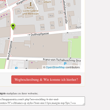
©
OpenStreetMap
contributors
Wegbeschreibung & Wie komme ich hierher?
ungen
-stadtplans zu ihrer webseite;