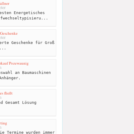
allner
ter
esten Energetisches
ffwechseltypisieru...
e Geschenke
ter
erte Geschenke für Groß
...
rkauf Pozewaunig
m
swahl an Baumaschinen
Anhänger.
es fließt
m
d Gesamt Lösung
ting
m
ie Termine wurden immer