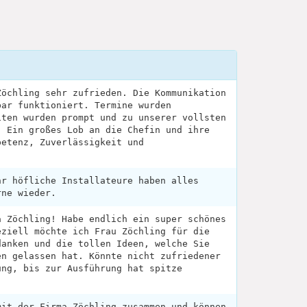
Zöchling sehr zufrieden. Die Kommunikation
bar funktioniert. Termine wurden
iten wurden prompt und zu unserer vollsten
. Ein großes Lob an die Chefin und ihre
petenz, Zuverlässigkeit und
hr höfliche Installateure haben alles
rne wieder.
a Zöchling! Habe endlich ein super schönes
eziell möchte ich Frau Zöchling für die
danken und die tollen Ideen, welche Sie
en gelassen hat. Könnte nicht zufriedener
ung, bis zur Ausführung hat spitze
mit der Firma Zöchling zusammen und können