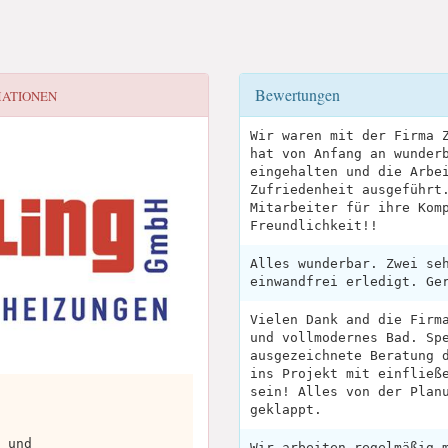
Bewertungen
MATIONEN
Wir waren mit der Firma 
hat von Anfang an wunder
eingehalten und die Arbe
Zufriedenheit ausgeführt
Mitarbeiter für ihre Kom
Freundlichkeit!!
Alles wunderbar. Zwei se
einwandfrei erledigt. Ge
Vielen Dank and die Firm
und vollmodernes Bad. Sp
ausgezeichnete Beratung 
ins Projekt mit einfließ
sein! Alles von der Plan
geklappt.
 und
Wir arbeiten regelmäßig 