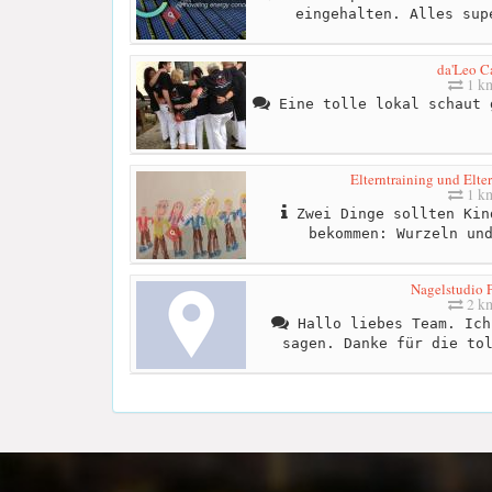
eingehalten. Alles sup
da'Leo C
1 k
Eine tolle lokal schaut 
Elterntraining und Elte
1 k
Zwei Dinge sollten Kin
bekommen: Wurzeln un
Nagelstudio P
2 k
Hallo liebes Team. Ich
sagen. Danke für die to