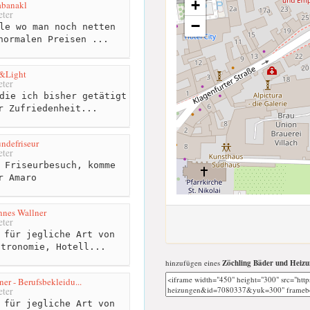
+
abanakl
ter
−
le wo man noch netten
normalen Preisen ...
&Light
ter
die ich bisher getätigt
r Zufriedenheit...
ndefriseur
ter
 Friseurbesuch, komme
r Amaro
nes Wallner
ter
 für jegliche Art von
stronomie, Hotell...
hinzufügen eines
Zöchling Bäder und Heiz
r - Berufsbekleidu...
ter
 für jegliche Art von