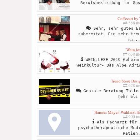
Berufsbekleidung für Ga
Coffeeart by
588 me
Sehr, sehr gutes Es
zubereitet. Ein sehr fre
ma..
Wein.le
638 me
WEIN.LESE 2019 Geheimn
Weinkultur- Das Alpe Adri
Trend Store Desi
678 me
Geniale Beratung Tolle 
mehr als
Hannes Mayer- Wahlarzt für
900 me
Als Facharzt für 
psychotherapeutische Med
Patien