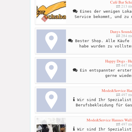
Café Bar Sch
213 me
Eines der wenigen Loka
Service bekommt, und zu 
Danys Sound
284 me
Bester Shop. Alle Käufe 
habe wurden zu vollste
Happy Dogs - Hu
447 me
Ein entspannter erster
gerne wiede
Mode&Service Han
497 me
Wir sind Ihr Spezialist
Berufsbekleidung für Ga
Mode&Service Hannes Wallne
497 me
Wir sind Ihr Spezialist