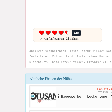
Gut
4.4
von fünf punkten /
21
wählen.
ähnliche suchanfragen:
Installateur Villach Not
Installateur Villach Land, Installateur Rainer 
Klagenfurt, Installateur Velden, Erdwärme Villa
Ähnliche Firmen der Nähe
Lotusan 
179 me
Baugewerbe - Leckortung, 