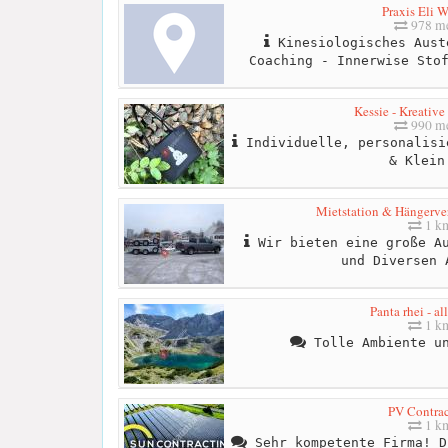
Praxis Eli W
978 me
Kinesiologisches Aust
Coaching - Innerwise Sto
Kessie - Kreativ
990 me
Individuelle, personalisi
& Klein
Mietstation & Hängerve
1 k
Wir bieten eine große Au
und Diversen 
Panta rhei - all
1 k
Tolle Ambiente un
PV Contrac
1 k
Sehr kompetente Firma! D