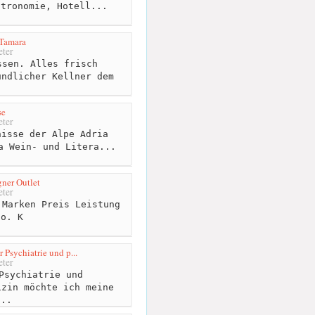
stronomie, Hotell...
 Tamara
ter
sen. Alles frisch
undlicher Kellner dem
.
se
ter
isse der Alpe Adria
a Wein- und Litera...
gner Outlet
ter
Marken Preis Leistung
 o. K
 Psychiatrie und p...
ter
Psychiatrie und
izin möchte ich meine
...