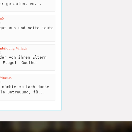
er gelaufen, vo...
afe
m
gut aus und nette leute
rnbildung Villach
m
der von ihren Eltern
d Flügel -Goethe-
rincess
m
 möchte einfach danke
lle Betreuung, fü...