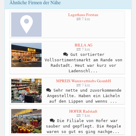
Ähnliche Firmen der Nähe
Lagerhaus Forstau
7 km
BILLA AG
7 km
Gut sortierter
Vollsortimentsmarkt am Rande von
Radstadt. Heut war kurz vor
Ladenschl...
MPREIS Warenvertriebs GesmbH
7 km
Sehr nette und zuvorkommende
Angestellte. Haben ein Lächeln
auf den Lippen und wenns ...
HOFER Radstadt
7 km
Die Filiale von Hofer war
sauber und gepflegt. Die Regale
waren so gut es ging nachge...