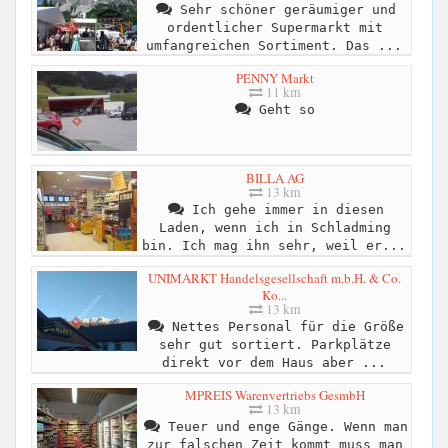
Sehr schöner geräumiger und
ordentlicher Supermarkt mit
umfangreichen Sortiment. Das ...
PENNY Markt
11 km
Geht so
BILLA AG
13 km
Ich gehe immer in diesen
Laden, wenn ich in Schladming
bin. Ich mag ihn sehr, weil er...
UNIMARKT Handelsgesellschaft m.b.H. & Co.
Ko...
13 km
Nettes Personal für die Größe
sehr gut sortiert. Parkplätze
direkt vor dem Haus aber ...
MPREIS Warenvertriebs GesmbH
13 km
Teuer und enge Gänge. Wenn man
zur falschen Zeit kommt muss man