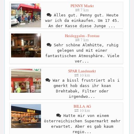
PENNY Markt
7 km
Alles gut. Penny gut. Heute
war ich da einkaufen. Um 17 45.
An der Kasse diese Junge ...
Heideggalm - Forstau
7 km
Sehr schöne Almhütte, ruhig
gelegen und mit einer
fantastischen Atmosphäre. Viele
ver...
SPAR Landmarkt
10 km
War a bissl frustriert als i
gmerkt hob dass ihr koan
Drehtabak, Filter oder
irgendwo...
BILLA AG
10 km
Hatte mir von einem
österreichischen Supermarkt mehr
erwartet. Aber es gab kaum
regio...