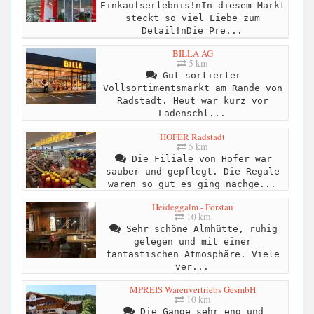
Einkaufserlebnis!nIn diesem Markt
steckt so viel Liebe zum
Detail!nDie Pre...
BILLA AG
5 km
Gut sortierter
Vollsortimentsmarkt am Rande von
Radstadt. Heut war kurz vor
Ladenschl...
HOFER Radstadt
5 km
Die Filiale von Hofer war
sauber und gepflegt. Die Regale
waren so gut es ging nachge...
Heideggalm - Forstau
10 km
Sehr schöne Almhütte, ruhig
gelegen und mit einer
fantastischen Atmosphäre. Viele
ver...
MPREIS Warenvertriebs GesmbH
10 km
Die Gänge sehr eng und