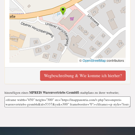
©
OpenStreetMap
contributors
Wegbeschreibung & Wie komme ich hierher?
hinzufügen eines
MPREIS Warenvertriebs GesmbH
-stadtplans zu ihrer webseite;