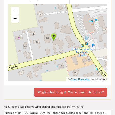
+
−
©
OpenStreetMap
contributors
Wegbeschreibung & Wie komme ich hierher?
hinzufügen eines
Pension Arkadenhof
-stadtplans zu ihrer webseite;