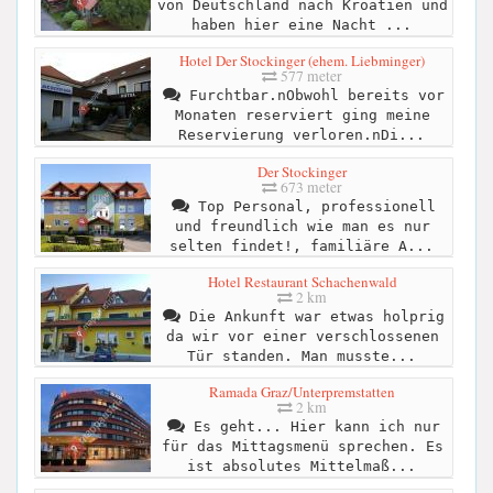
von Deutschland nach Kroatien und
haben hier eine Nacht ...
Hotel Der Stockinger (ehem. Liebminger)
577 meter
Furchtbar.nObwohl bereits vor
Monaten reserviert ging meine
Reservierung verloren.nDi...
Der Stockinger
673 meter
Top Personal, professionell
und freundlich wie man es nur
selten findet!, familiäre A...
Hotel Restaurant Schachenwald
2 km
Die Ankunft war etwas holprig
da wir vor einer verschlossenen
Tür standen. Man musste...
Ramada Graz/Unterpremstatten
2 km
Es geht... Hier kann ich nur
für das Mittagsmenü sprechen. Es
ist absolutes Mittelmaß...