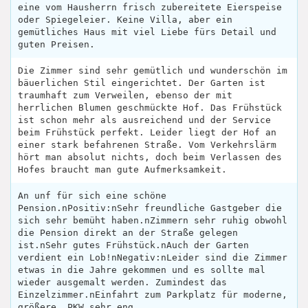
eine vom Hausherrn frisch zubereitete Eierspeise
oder Spiegeleier. Keine Villa, aber ein
gemütliches Haus mit viel Liebe fürs Detail und
guten Preisen.
Die Zimmer sind sehr gemütlich und wunderschön im
bäuerlichen Stil eingerichtet. Der Garten ist
traumhaft zum Verweilen, ebenso der mit
herrlichen Blumen geschmückte Hof. Das Frühstück
ist schon mehr als ausreichend und der Service
beim Frühstück perfekt. Leider liegt der Hof an
einer stark befahrenen Straße. Vom Verkehrslärm
hört man absolut nichts, doch beim Verlassen des
Hofes braucht man gute Aufmerksamkeit.
An unf für sich eine schöne
Pension.nPositiv:nSehr freundliche Gastgeber die
sich sehr bemüht haben.nZimmern sehr ruhig obwohl
die Pension direkt an der Straße gelegen
ist.nSehr gutes Frühstück.nAuch der Garten
verdient ein Lob!nNegativ:nLeider sind die Zimmer
etwas in die Jahre gekommen und es sollte mal
wieder ausgemalt werden. Zumindest das
Einzelzimmer.nEinfahrt zum Parkplatz für moderne,
größere, PKW sehr eng.