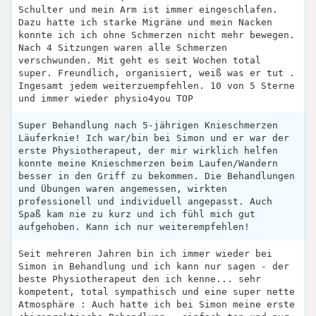
Schulter und mein Arm ist immer eingeschlafen.
Dazu hatte ich starke Migräne und mein Nacken
konnte ich ich ohne Schmerzen nicht mehr bewegen.
Nach 4 Sitzungen waren alle Schmerzen
verschwunden. Mit geht es seit Wochen total
super. Freundlich, organisiert, weiß was er tut .
Ingesamt jedem weiterzuempfehlen. 10 von 5 Sterne
und immer wieder physio4you TOP
Super Behandlung nach 5-jährigen Knieschmerzen
Läuferknie! Ich war/bin bei Simon und er war der
erste Physiotherapeut, der mir wirklich helfen
konnte meine Knieschmerzen beim Laufen/Wandern
besser in den Griff zu bekommen. Die Behandlungen
und Übungen waren angemessen, wirkten
professionell und individuell angepasst. Auch
Spaß kam nie zu kurz und ich fühl mich gut
aufgehoben. Kann ich nur weiterempfehlen!
Seit mehreren Jahren bin ich immer wieder bei
Simon in Behandlung und ich kann nur sagen - der
beste Physiotherapeut den ich kenne... sehr
kompetent, total sympathisch und eine super nette
Atmosphäre : Auch hatte ich bei Simon meine erste