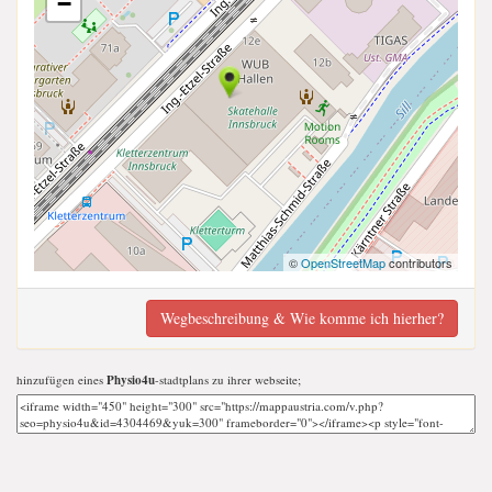
−
©
OpenStreetMap
contributors
Wegbeschreibung & Wie komme ich hierher?
hinzufügen eines
Physio4u
-stadtplans zu ihrer webseite;