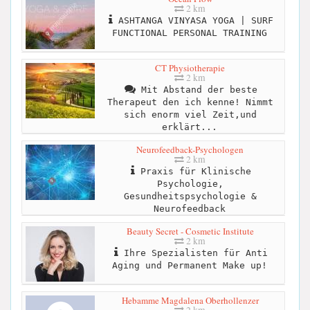
2 km
ASHTANGA VINYASA YOGA | SURF
FUNCTIONAL PERSONAL TRAINING
CT Physiotherapie
2 km
Mit Abstand der beste
Therapeut den ich kenne! Nimmt
sich enorm viel Zeit,und
erklärt...
Neurofeedback-Psychologen
2 km
Praxis für Klinische
Psychologie,
Gesundheitspsychologie &
Neurofeedback
Beauty Secret - Cosmetic Institute
2 km
Ihre Spezialisten für Anti
Aging und Permanent Make up!
Hebamme Magdalena Oberhollenzer
2 km