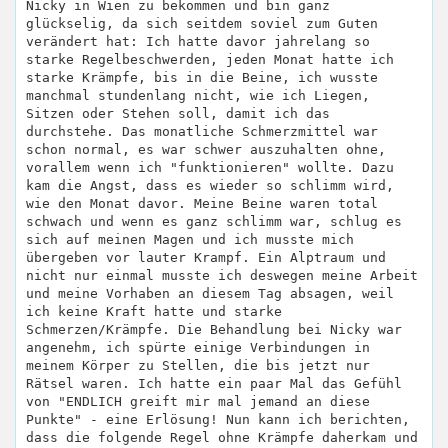
Nicky in Wien zu bekommen und bin ganz
glückselig, da sich seitdem soviel zum Guten
verändert hat: Ich hatte davor jahrelang so
starke Regelbeschwerden, jeden Monat hatte ich
starke Krämpfe, bis in die Beine, ich wusste
manchmal stundenlang nicht, wie ich Liegen,
Sitzen oder Stehen soll, damit ich das
durchstehe. Das monatliche Schmerzmittel war
schon normal, es war schwer auszuhalten ohne,
vorallem wenn ich "funktionieren" wollte. Dazu
kam die Angst, dass es wieder so schlimm wird,
wie den Monat davor. Meine Beine waren total
schwach und wenn es ganz schlimm war, schlug es
sich auf meinen Magen und ich musste mich
übergeben vor lauter Krampf. Ein Alptraum und
nicht nur einmal musste ich deswegen meine Arbeit
und meine Vorhaben an diesem Tag absagen, weil
ich keine Kraft hatte und starke
Schmerzen/Krämpfe. Die Behandlung bei Nicky war
angenehm, ich spürte einige Verbindungen in
meinem Körper zu Stellen, die bis jetzt nur
Rätsel waren. Ich hatte ein paar Mal das Gefühl
von "ENDLICH greift mir mal jemand an diese
Punkte" - eine Erlösung! Nun kann ich berichten,
dass die folgende Regel ohne Krämpfe daherkam und