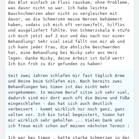
das Blut einfach im Fluss rauskam, ohne Probleme,
was davor nicht so war. Ich habe leichte
Bauchschmerzen aber nicht zu vergleichen mit
davor, wo die Schmerzen meine Nerven behämmert
haben, sodass ich mich oft verzweifelt, hilflos
und ausgeliefert fühlte. Von Schmerzskala 6 stufe
ich mich jetzt auf 2 ein und das nach nur einer
Behandlung! Sehr viel Leid fällt von mir ab und
ich kann jeder Frau, die ähnliche Beschwerden
hat, eine Behandlung bei Nicky sehr ans Herz
legen. Danke Nicky, deine Arbeit ist Gold wert!
Ich bin froh zu dir gefunden zu haben!
Seit zwei Jahren schlafen mir fast täglich Arme
und Beine beim Schlafen ein. Nach bereits zwei
Behandlungen bei Simon ist das nicht mehr
vorgekommen. In meinem Beruf sitze ich sehr viel,
dadurch sind mir dort auch oft die Beine und Füße
eingeschlafen - das hat sich auch deutlich
verbessert - kommt wirklich nur noch ganz, ganz
selten vor. Ich bin total begeistert, Simon hat
mir wirklich sehr geholfen ... Vielen Dank und
ich freue mich schon auf meinen nächsten Termin :
Ich war bei Simon , hatte starke Schmerzen in der