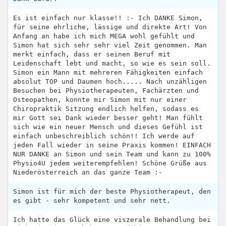
Es ist einfach nur klasse!! :- Ich DANKE Simon,
für seine ehrliche, lässige und direkte Art! Von
Anfang an habe ich mich MEGA wohl gefühlt und
Simon hat sich sehr sehr viel Zeit genommen. Man
merkt einfach, dass er seinen Beruf mit
Leidenschaft lebt und macht, so wie es sein soll.
Simon ein Mann mit mehreren Fähigkeiten einfach
absolut TOP und Daumen hoch..... Nach unzähligen
Besuchen bei Physiotherapeuten, Fachärzten und
Osteopathen, konnte mir Simon mit nur einer
Chiropraktik Sitzung endlich helfen, sodass es
mir Gott sei Dank wieder besser geht! Man fühlt
sich wie ein neuer Mensch und dieses Gefühl ist
einfach unbeschreiblich schön!! Ich werde auf
jeden Fall wieder in seine Praxis kommen! EINFACH
NUR DANKE an Simon und sein Team und kann zu 100%
Physio4U jedem weiterempfehlen! Schöne Grüße aus
Niederösterreich an das ganze Team :-
Simon ist für mich der beste Physiotherapeut, den
es gibt - sehr kompetent und sehr nett.
Ich hatte das Glück eine viszerale Behandlung bei