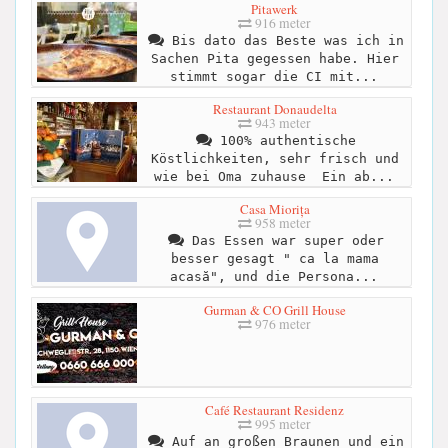
Pitawerk
916 meter
Bis dato das Beste was ich in
Sachen Pita gegessen habe. Hier
stimmt sogar die CI mit...
Restaurant Donaudelta
943 meter
100% authentische
Köstlichkeiten, sehr frisch und
wie bei Oma zuhause ‍ Ein ab...
Casa Miorița
958 meter
Das Essen war super oder
besser gesagt " ca la mama
acasă", und die Persona...
Gurman & CO Grill House
976 meter
Café Restaurant Residenz
995 meter
Auf an großen Braunen und ein