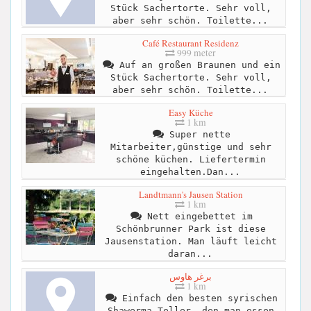
Stück Sachertorte. Sehr voll,
aber sehr schön. Toilette...
Café Restaurant Residenz
999 meter
Auf an großen Braunen und ein
Stück Sachertorte. Sehr voll,
aber sehr schön. Toilette...
Easy Küche
1 km
Super nette
Mitarbeiter,günstige und sehr
schöne küchen. Liefertermin
eingehalten.Dan...
Landtmann's Jausen Station
1 km
Nett eingebettet im
Schönbrunner Park ist diese
Jausenstation. Man läuft leicht
daran...
برغر هاوس
1 km
Einfach den besten syrischen
Shawerma Teller, den man essen