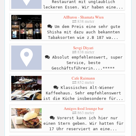
Restaurant mit unglaublich
leckeren Essen. Wir haben eine...
AlBaron - Shamata Wien
838 meter
Um dem Preis eine sehr gute
Shisha mit dazu auch bekannten
Tabaksorten wie z.B 187 wa...
Sevgi Diyari
838 meter
Absolut empfehlenswert, super
Service, beste
Geschäftsführerin....*****
Cafe Raimann
852 meter
Klassisches Alt-Wiener
Kaffeehaus. Sehr empfehlenswert
ist die Küche insbesondere für...
Amigos food lounge bar
863 meter
Vorerst kann ich hier nur
einen Stern geben. Wir hatten für
17 Uhr reserviert an eine...