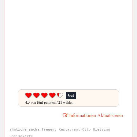
Gut
4.3
von fünf punkten /
21
wählen.
Informationen Aktualisieren
ähnliche suchanfragen:
Restaurant Otto Hietzing
Speisekarte