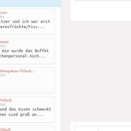
osta
ter
tzer und ich war erst
eeresfrüchte/Fisc...
aurant
ter
 min wurde das Buffet
chenpersonal nich...
htungshaus Villach...
ter
Villach
ter
und das Essen schmeckt
nen sind groß un...
Villach