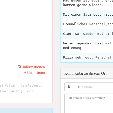
Das Essen ist super. Gro
kommen gerne wieder.
Mit einem Satz beschrieb
Freundliches Personal,sc
Ciao, war wieder mal ein
hervorragendes Lokal mit
Bedienung
Pizza sehr gut, Personal
Informationen
Aktualisieren
Kommentar zu diesem Ort
ei Villach, Ganslschmaus
llach Günstig Essen,