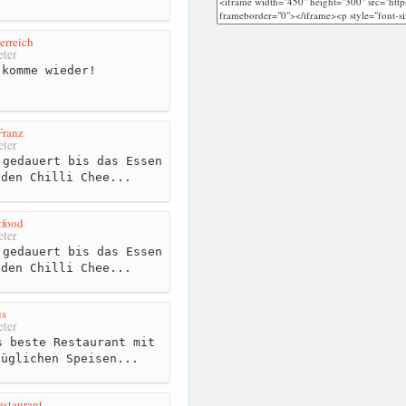
erreich
ter
komme wieder!
Franz
ter
gedauert bis das Essen
 den Chilli Chee...
tfood
ter
gedauert bis das Essen
 den Chilli Chee...
us
ter
 beste Restaurant mit
züglichen Speisen...
staurant