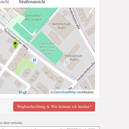
nsicht
Straßenansicht
©
OpenStreetMap
contributors
Wegbeschreibung & Wie komme ich hierher?
zu ihrer webseite;