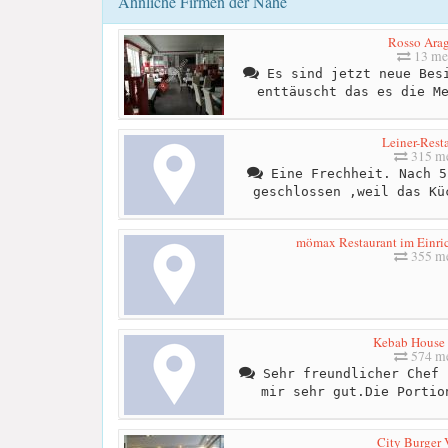
Ähnliche Firmen der Nähe
Rosso Arag
13 me
Es sind jetzt neue Besi
enttäuscht das es die M
Leiner-Rest
315 me
Eine Frechheit. Nach 5
geschlossen ,weil das Kü
mömax Restaurant im Einric
355 me
Kebab House 
574 me
Sehr freundlicher Chef 
mir sehr gut.Die Portio
City Burger 