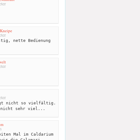
ter
 Kneipe
ter
tig, nette Bedienung
welt
ter
ter
t nicht so vielfältig.
 nicht sehr viel...
um
m
iten Mal im Caldarium
 wir die Calamari...