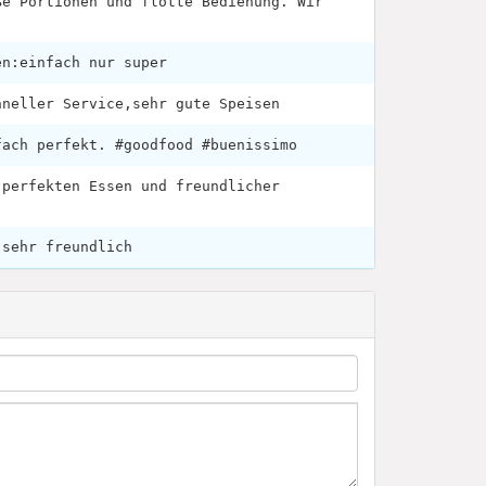
ße Portionen und flotte Bedienung. Wir
en:einfach nur super
hneller Service,sehr gute Speisen
fach perfekt. #goodfood #buenissimo
 perfekten Essen und freundlicher
 sehr freundlich