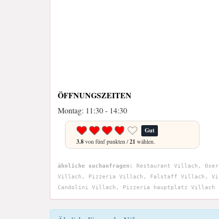
ÖFFNUNGSZEITEN
Montag: 11:30 - 14:30
Gut
3.8
von fünf punkten /
21
wählen.
ähnliche suchanfragen:
Restaurant Villach, Oxer
Villach, Pizzeria Villach, Falstaff Villach, Vi
Candolini Villach, Pizzeria hauptplatz Villach