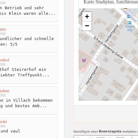
Karte Stadtplan, Satellitena
ter
n Betrieb und sehr
bis Klein waren alle...
+
−
stro
ter
undlicher und schnelle
sen: 5/5
rerhof
ter
thof Steirerhof ein
liebter Treffpunkt...
schen
ter
n in Villach bekommen
ng und bestes Amb...
ushi
ter
und vaul
hinzufügen eines
RossoAragosta
-stadtplans 