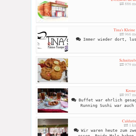
886 me
Tina's Kleine
966 me
Immer wieder dort, lus
Schnitzel
979 me
Krone
997 me
Buffet war ehrlich gesag
Running Sushi war auch
Caldari
1 k
Wir waren heute zum zwe
essen. Beide Male haben