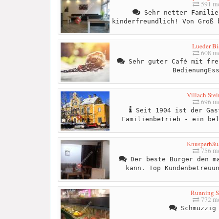
591 me
Sehr netter Familie
kinderfreundlich! Von Groß 
Lueder Bi
608 me
Sehr guter Café mit fre
BedienungEs
Villach Stei
696 me
Seit 1904 ist der Gas
Familienbetrieb - ein be
Knusperhäu
756 me
Der beste Burger den ma
kann. Top Kundenbetreuu
Running S
772 me
Schmuzzig 