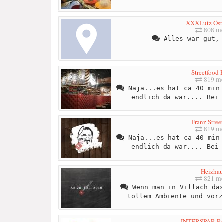
XXXLutz Öst
808 me
Alles war gut, 
Streetfood 
819 me
Naja...es hat ca 40 min 
endlich da war.... Bei
Franz Stree
819 me
Naja...es hat ca 40 min 
endlich da war.... Bei
Heizha
821 me
Wenn man in Villach das
tollem Ambiente und vor
INTERSPAR Re