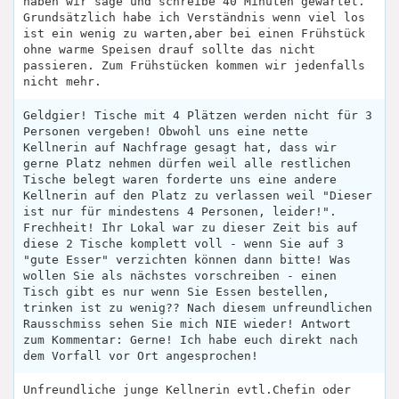
haben wir sage und schreibe 40 Minuten gewartet.
Grundsätzlich habe ich Verständnis wenn viel los
ist ein wenig zu warten,aber bei einen Frühstück
ohne warme Speisen drauf sollte das nicht
passieren. Zum Frühstücken kommen wir jedenfalls
nicht mehr.
Geldgier! Tische mit 4 Plätzen werden nicht für 3
Personen vergeben! Obwohl uns eine nette
Kellnerin auf Nachfrage gesagt hat, dass wir
gerne Platz nehmen dürfen weil alle restlichen
Tische belegt waren forderte uns eine andere
Kellnerin auf den Platz zu verlassen weil "Dieser
ist nur für mindestens 4 Personen, leider!".
Frechheit! Ihr Lokal war zu dieser Zeit bis auf
diese 2 Tische komplett voll - wenn Sie auf 3
"gute Esser" verzichten können dann bitte! Was
wollen Sie als nächstes vorschreiben - einen
Tisch gibt es nur wenn Sie Essen bestellen,
trinken ist zu wenig?? Nach diesem unfreundlichen
Rausschmiss sehen Sie mich NIE wieder! Antwort
zum Kommentar: Gerne! Ich habe euch direkt nach
dem Vorfall vor Ort angesprochen!
Unfreundliche junge Kellnerin evtl.Chefin oder