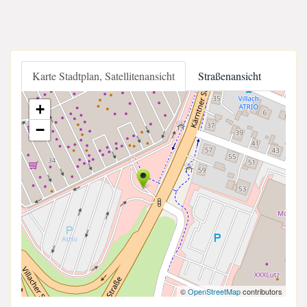
Karte Stadtplan, Satellitenansicht
Straßenansicht
+
−
©
OpenStreetMap
contributors