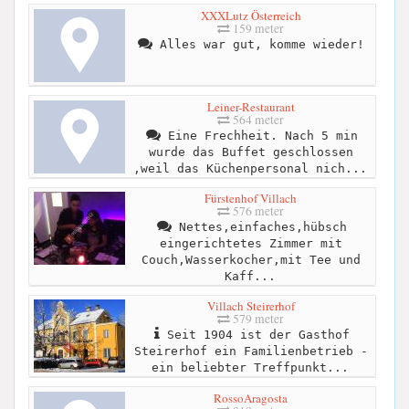
XXXLutz Österreich
159 meter
Alles war gut, komme wieder!
Leiner-Restaurant
564 meter
Eine Frechheit. Nach 5 min
wurde das Buffet geschlossen
,weil das Küchenpersonal nich...
Fürstenhof Villach
576 meter
Nettes,einfaches,hübsch
eingerichtetes Zimmer mit
Couch,Wasserkocher,mit Tee und
Kaff...
Villach Steirerhof
579 meter
Seit 1904 ist der Gasthof
Steirerhof ein Familienbetrieb -
ein beliebter Treffpunkt...
RossoAragosta