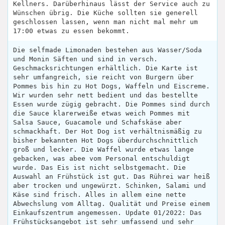
Kellners. Darüberhinaus lässt der Service auch zu
Wünschen übrig. Die Küche sollten sie generell
geschlossen lassen, wenn man nicht mal mehr um
17:00 etwas zu essen bekommt.
Die selfmade Limonaden bestehen aus Wasser/Soda
und Monin Säften und sind in versch.
Geschmacksrichtungen erhältlich. Die Karte ist
sehr umfangreich, sie reicht von Burgern über
Pommes bis hin zu Hot Dogs, Waffeln und Eiscreme.
Wir wurden sehr nett bedient und das bestellte
Essen wurde zügig gebracht. Die Pommes sind durch
die Sauce klarerweiße etwas weich Pommes mit
Salsa Sauce, Guacamole und Schafskäse aber
schmackhaft. Der Hot Dog ist verhältnismäßig zu
bisher bekannten Hot Dogs überdurchschnittlich
groß und lecker. Die Waffel wurde etwas lange
gebacken, was abee vom Personal entschuldigt
wurde. Das Eis ist nicht selbstgemacht. Die
Auswahl an Frühstück ist gut. Das Rührei war heiß
aber trocken und ungewürzt. Schinken, Salami und
Käse sind frisch. Alles in allem eine nette
Abwechslung vom Alltag. Qualität und Preise einem
Einkaufszentrum angemessen. Update 01/2022: Das
Frühstücksangebot ist sehr umfassend und sehr