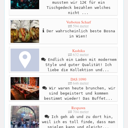
mussten wir 12€ für ein
Tischgedeck bezahlen welches
nicht ...
Verboten Scharf
594 meter
Der wahrscheinlich beste Bosna
in Wien!
Kashika
632 meter
Endlich ein Laden mit modernem
Style und guter Qualität! Ich
liebe die Kollektion und...
DAS 1090
646 meter
Wir waren heute brunchen, wir
sind begeistert und kommen
bestimmt wieder! Das Buffet...
Respawn
704 meter
Ich geh ab und zu dort hin,
weil ich es toll finde, dass man
spielen kann und gleichz...