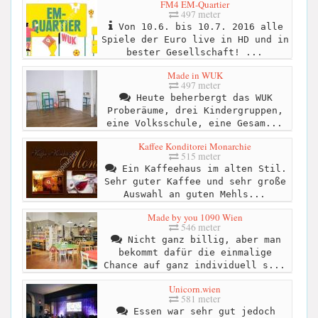
FM4 EM-Quartier
497 meter
Von 10.6. bis 10.7. 2016 alle
Spiele der Euro live in HD und in
bester Gesellschaft! ...
Made in WUK
497 meter
Heute beherbergt das WUK
Proberäume, drei Kindergruppen,
eine Volksschule, eine Gesam...
Kaffee Konditorei Monarchie
515 meter
Ein Kaffeehaus im alten Stil.
Sehr guter Kaffee und sehr große
Auswahl an guten Mehls...
Made by you 1090 Wien
546 meter
Nicht ganz billig, aber man
bekommt dafür die einmalige
Chance auf ganz individuell s...
Unicorn.wien
581 meter
Essen war sehr gut jedoch