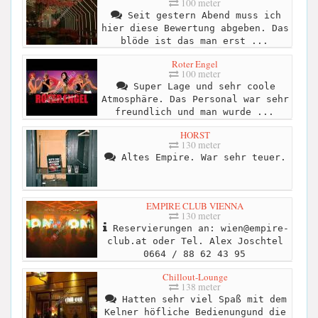
100 meter
Seit gestern Abend muss ich
hier diese Bewertung abgeben. Das
blöde ist das man erst ...
Roter Engel
100 meter
Super Lage und sehr coole
Atmosphäre. Das Personal war sehr
freundlich und man wurde ...
HORST
130 meter
Altes Empire. War sehr teuer.
EMPIRE CLUB VIENNA
130 meter
Reservierungen an:
wien@empire-
club.at
oder Tel. Alex Joschtel
0664 / 88 62 43 95
Chillout-Lounge
138 meter
Hatten sehr viel Spaß mit dem
Kelner höfliche Bedienungund die