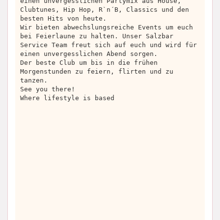
einen unvergesslichen Partymix aus House,
Clubtunes, Hip Hop, R`n´B, Classics und den
besten Hits von heute.
Wir bieten abwechslungsreiche Events um euch
bei Feierlaune zu halten. Unser Salzbar
Service Team freut sich auf euch und wird für
einen unvergesslichen Abend sorgen.
Der beste Club um bis in die frühen
Morgenstunden zu feiern, flirten und zu
tanzen.
See you there!
Where lifestyle is based