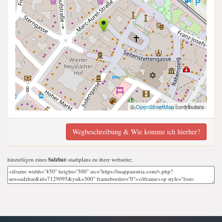
©
OpenStreetMap
contributors
Wegbeschreibung & Wie komme ich hierher?
hinzufügen eines
Salzbar
-stadtplans zu ihrer webseite;