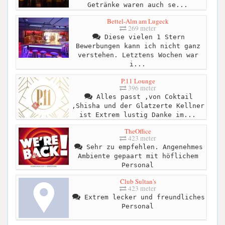
Getränke waren auch se...
Bettel-Alm am Lugeck
269 meter
Diese vielen 1 Stern
Bewerbungen kann ich nicht ganz
verstehen. Letztens Wochen war
i...
P.11 Lounge
396 meter
Alles passt ,von Coktail
,Shisha und der Glatzerte Kellner
ist Extrem lustig Danke im...
TheOffice
423 meter
Sehr zu empfehlen. Angenehmes
Ambiente gepaart mit höflichem
Personal
Club Sultan's
423 meter
Extrem lecker und freundliches
Personal