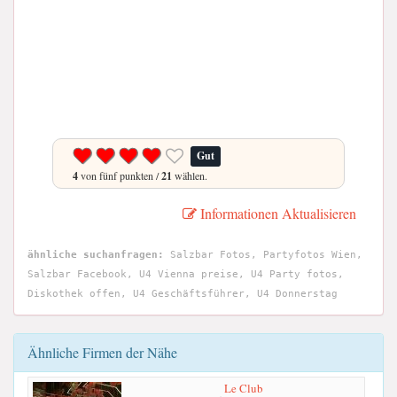
Gut
4
von fünf punkten /
21
wählen.
Informationen Aktualisieren
ähnliche suchanfragen:
Salzbar Fotos, Partyfotos Wien,
Salzbar Facebook, U4 Vienna preise, U4 Party fotos,
Diskothek offen, U4 Geschäftsführer, U4 Donnerstag
Ähnliche Firmen der Nähe
Le Club