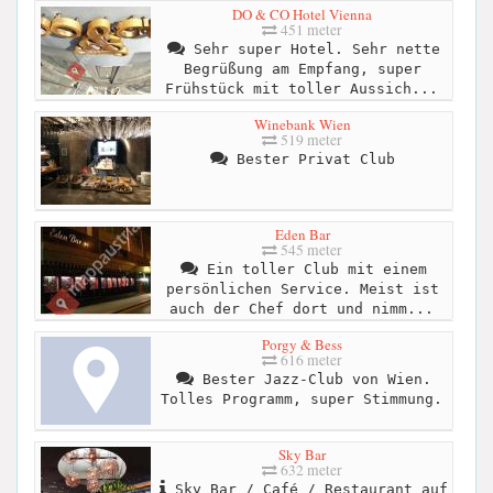
DO & CO Hotel Vienna
451 meter
Sehr super Hotel. Sehr nette
Begrüßung am Empfang, super
Frühstück mit toller Aussich...
Winebank Wien
519 meter
Bester Privat Club
Eden Bar
545 meter
Ein toller Club mit einem
persönlichen Service. Meist ist
auch der Chef dort und nimm...
Porgy & Bess
616 meter
Bester Jazz-Club von Wien.
Tolles Programm, super Stimmung.
Sky Bar
632 meter
Sky Bar / Café / Restaurant auf