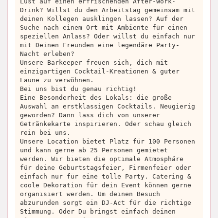
Lust auf einen erfrischenden After-Work-
Drink? Willst du den Arbeitstag gemeinsam mit
deinen Kollegen ausklingen lassen? Auf der
Suche nach einem Ort mit Ambiente für einen
speziellen Anlass? Oder willst du einfach nur
mit Deinen Freunden eine legendäre Party-
Nacht erleben?
Unsere Barkeeper freuen sich, dich mit
einzigartigen Cocktail-Kreationen & guter
Laune zu verwöhnen.
Bei uns bist du genau richtig!
Eine Besonderheit des Lokals: die große
Auswahl an erstklassigen Cocktails. Neugierig
geworden? Dann lass dich von unserer
Getränkekarte inspirieren. Oder schau gleich
rein bei uns.
Unsere Location bietet Platz für 100 Personen
und kann gerne ab 25 Personen gemietet
werden. Wir bieten die optimale Atmosphäre
für deine Geburtstagsfeier, Firmenfeier oder
einfach nur für eine tolle Party. Catering &
coole Dekoration für dein Event können gerne
organisiert werden. Um deinen Besuch
abzurunden sorgt ein DJ-Act für die richtige
Stimmung. Oder Du bringst einfach deinen