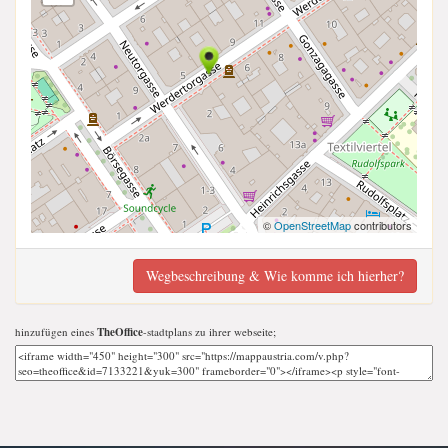
©
OpenStreetMap
contributors
Wegbeschreibung & Wie komme ich hierher?
hinzufügen eines
TheOffice
-stadtplans zu ihrer webseite;