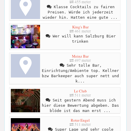
455 meter
Klasse Cocktails zu fairen
Preisen. Würde ich jederzeit
wieder hin. Hatten eine gute ...
King's Bar
461 meter
Wer will kann Salzburg Bier
trinken
Meinz Bar
497 meter
Sehr tolle Bar,
Einrichtung/Ambiente top. Kellner
bzw Barkeeper auch super nett und
k...
Le Club
511 meter
Seit gestern Abend muss ich
hier diese Bewertung abgeben. Das
blöde ist das man erst ...
Roter Engel
511 meter
Super Lage und sehr coole