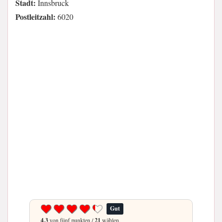
Stadt:
Innsbruck
Postleitzahl:
6020
Gut
4.3
von fünf punkten /
21
wählen.