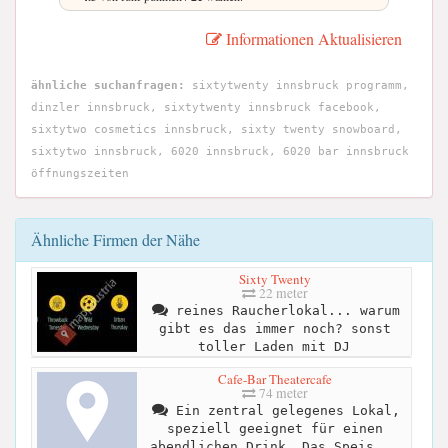
Informationen Aktualisieren
ähnliche suchanfragen:
sixtytwenty innsbruck programm,
dinzler innsbruck, sixtytwenty innsbruck facebook,
sixtytwo cosmetics innsbruck, sixty twenty snowboard,
sixtytwo innsbruck, 6020 innsbruck, 6020 bar innsbruck
öffnungszeiten
Ähnliche Firmen der Nähe
Sixty Twenty
22 meter
reines Raucherlokal... warum
gibt es das immer noch? sonst
toller Laden mit DJ
Cafe-Bar Theatercafe
74 meter
Ein zentral gelegenes Lokal,
speziell geeignet für einen
abendlichen Drink. Das Speis...