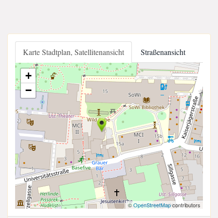
Karte Stadtplan, Satellitenansicht
Straßenansicht
+
−
©
OpenStreetMap
contributors