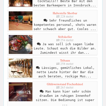
Cocktails!! Beste Bar mit den
besten Barkeepern in Innsbruck...
Haltestelle Shotbar
228 meter
Sehr freundliches un
kompetentes personal, shots waren
sehr schwach aber gut. Cooles ...
Stiftskeller
254 meter
Ja was soll ich sagen liebe
Leute. Schaut euch die Bilder an.
Zumindest wisst ihr dan...
Tribaun
258 meter
Lässiges, gemütliches Lokal,
nette Leute hinter der Bar die
auch beraten, rockige Mus...
Glühweinstand Fischerhäusl
263 meter
Man kann hier sehr schön
draußen im ruhigen Innenhof
sitzen. Die Bedienung ist super
...