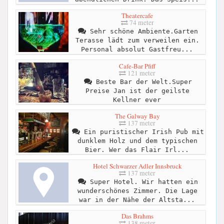
Theatercafe
74 meter
Sehr schöne Ambiente.Garten
Terasse lädt zum verweilen ein.
Personal absolut Gastfreu...
Cafe-Bar Pfiff
121 meter
Beste Bar der Welt.Super
Preise Jan ist der geilste
Kellner ever
The Galway Bay
137 meter
Ein puristischer Irish Pub mit
dunklem Holz und dem typischen
Bier. Wer das Flair Irl...
Hotel Schwarzer Adler Innsbruck
137 meter
Super Hotel. Wir hatten ein
wunderschönes Zimmer. Die Lage
war in der Nähe der Altsta...
Das Brahms
138 meter