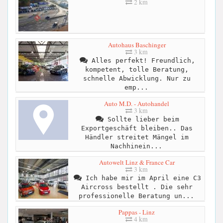
2 km
Autohaus Baschinger
3 km
Alles perfekt! Freundlich,
kompetent, tolle Beratung,
schnelle Abwicklung. Nur zu
emp...
Auto M.D. - Autohandel
3 km
Sollte lieber beim
Exportgeschäft bleiben.. Das
Händler streitet Mängel im
Nachhinein...
Autowelt Linz & France Car
3 km
Ich habe mir im April eine C3
Aircross bestellt . Die sehr
professionelle Beratung un...
Pappas - Linz
4 km