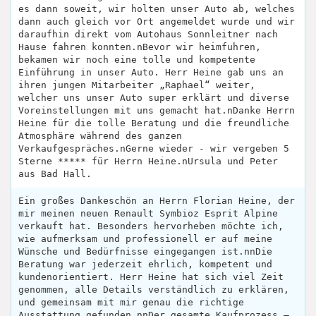
es dann soweit, wir holten unser Auto ab, welches
dann auch gleich vor Ort angemeldet wurde und wir
daraufhin direkt vom Autohaus Sonnleitner nach
Hause fahren konnten.nBevor wir heimfuhren,
bekamen wir noch eine tolle und kompetente
Einführung in unser Auto. Herr Heine gab uns an
ihren jungen Mitarbeiter „Raphael“ weiter,
welcher uns unser Auto super erklärt und diverse
Voreinstellungen mit uns gemacht hat.nDanke Herrn
Heine für die tolle Beratung und die freundliche
Atmosphäre während des ganzen
Verkaufgespräches.nGerne wieder - wir vergeben 5
Sterne ***** für Herrn Heine.nUrsula und Peter
aus Bad Hall.
Ein großes Dankeschön an Herrn Florian Heine, der
mir meinen neuen Renault Symbioz Esprit Alpine
verkauft hat. Besonders hervorheben möchte ich,
wie aufmerksam und professionell er auf meine
Wünsche und Bedürfnisse eingegangen ist.nnDie
Beratung war jederzeit ehrlich, kompetent und
kundenorientiert. Herr Heine hat sich viel Zeit
genommen, alle Details verständlich zu erklären,
und gemeinsam mit mir genau die richtige
Ausstattung gefunden.nnDer gesamte Kaufprozess –