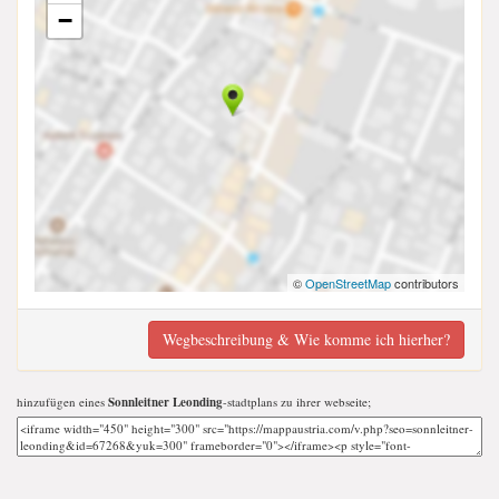
−
©
OpenStreetMap
contributors
Wegbeschreibung & Wie komme ich hierher?
hinzufügen eines
Sonnleitner Leonding
-stadtplans zu ihrer webseite;