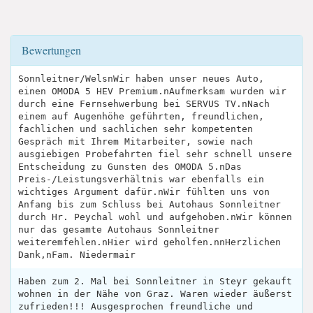
Bewertungen
Sonnleitner/WelsnWir haben unser neues Auto,
einen OMODA 5 HEV Premium.nAufmerksam wurden wir
durch eine Fernsehwerbung bei SERVUS TV.nNach
einem auf Augenhöhe geführten, freundlichen,
fachlichen und sachlichen sehr kompetenten
Gespräch mit Ihrem Mitarbeiter, sowie nach
ausgiebigen Probefahrten fiel sehr schnell unsere
Entscheidung zu Gunsten des OMODA 5.nDas
Preis-/Leistungsverhältnis war ebenfalls ein
wichtiges Argument dafür.nWir fühlten uns von
Anfang bis zum Schluss bei Autohaus Sonnleitner
durch Hr. Peychal wohl und aufgehoben.nWir können
nur das gesamte Autohaus Sonnleitner
weiteremfehlen.nHier wird geholfen.nnHerzlichen
Dank,nFam. Niedermair
Haben zum 2. Mal bei Sonnleitner in Steyr gekauft
wohnen in der Nähe von Graz. Waren wieder äußerst
zufrieden!!! Ausgesprochen freundliche und