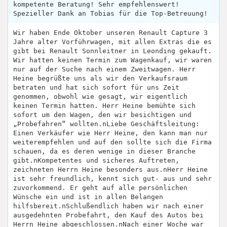
kompetente Beratung! Sehr empfehlenswert!
Spezieller Dank an Tobias für die Top-Betreuung!
Wir haben Ende Oktober unseren Renault Capture 3
Jahre alter Vorführwagen, mit allen Extras die es
gibt bei Renault Sonnleitner in Leonding gekauft.
Wir hatten keinen Termin zum Wagenkauf, wir waren
nur auf der Suche nach einem Zweitwagen. Herr
Heine begrüßte uns als wir den Verkaufsraum
betraten und hat sich sofort für uns Zeit
genommen, obwohl wie gesagt, wir eigentlich
keinen Termin hatten. Herr Heine bemühte sich
sofort um den Wagen, den wir besichtigen und
„Probefahren“ wollten.nLiebe Geschäftsleitung:
Einen Verkäufer wie Herr Heine, den kann man nur
weiterempfehlen und auf den sollte sich die Firma
schauen, da es deren wenige in dieser Branche
gibt.nKompetentes und sicheres Auftreten,
zeichneten Herrn Heine besonders aus.nHerr Heine
ist sehr freundlich, kennt sich gut- aus und sehr
zuvorkommend. Er geht auf alle persönlichen
Wünsche ein und ist in allen Belangen
hilfsbereit.nSchlußendlich haben wir nach einer
ausgedehnten Probefahrt, den Kauf des Autos bei
Herrn Heine abgeschlossen.nNach einer Woche war