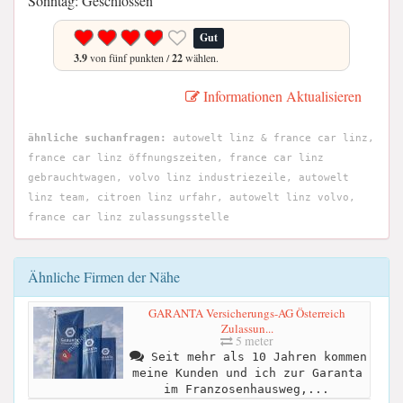
Sonntag: Geschlossen
Gut
3.9
von fünf punkten /
22
wählen.
Informationen Aktualisieren
ähnliche suchanfragen:
autowelt linz & france car linz,
france car linz öffnungszeiten, france car linz
gebrauchtwagen, volvo linz industriezeile, autowelt
linz team, citroen linz urfahr, autowelt linz volvo,
france car linz zulassungsstelle
Ähnliche Firmen der Nähe
GARANTA Versicherungs-AG Österreich
Zulassun...
5 meter
Seit mehr als 10 Jahren kommen
meine Kunden und ich zur Garanta
im Franzosenhausweg,...