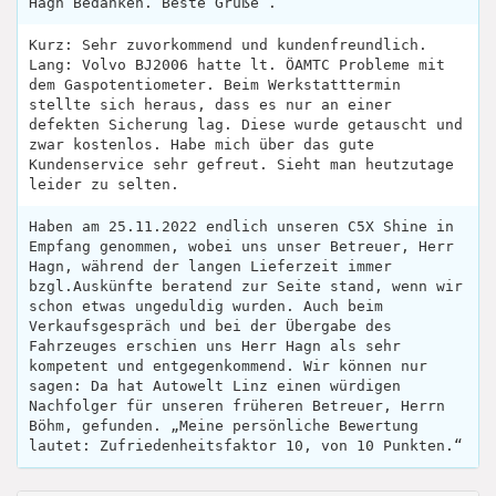
Hagn Bedanken. Beste Grüße .
Kurz: Sehr zuvorkommend und kundenfreundlich.
Lang: Volvo BJ2006 hatte lt. ÖAMTC Probleme mit
dem Gaspotentiometer. Beim Werkstatttermin
stellte sich heraus, dass es nur an einer
defekten Sicherung lag. Diese wurde getauscht und
zwar kostenlos. Habe mich über das gute
Kundenservice sehr gefreut. Sieht man heutzutage
leider zu selten.
Haben am 25.11.2022 endlich unseren C5X Shine in
Empfang genommen, wobei uns unser Betreuer, Herr
Hagn, während der langen Lieferzeit immer
bzgl.Auskünfte beratend zur Seite stand, wenn wir
schon etwas ungeduldig wurden. Auch beim
Verkaufsgespräch und bei der Übergabe des
Fahrzeuges erschien uns Herr Hagn als sehr
kompetent und entgegenkommend. Wir können nur
sagen: Da hat Autowelt Linz einen würdigen
Nachfolger für unseren früheren Betreuer, Herrn
Böhm, gefunden. „Meine persönliche Bewertung
lautet: Zufriedenheitsfaktor 10, von 10 Punkten.“