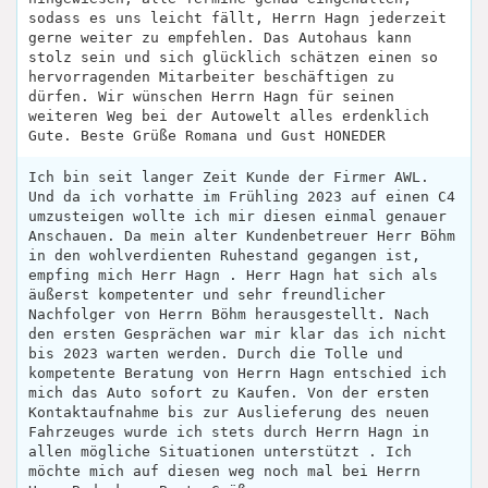
sodass es uns leicht fällt, Herrn Hagn jederzeit
gerne weiter zu empfehlen. Das Autohaus kann
stolz sein und sich glücklich schätzen einen so
hervorragenden Mitarbeiter beschäftigen zu
dürfen. Wir wünschen Herrn Hagn für seinen
weiteren Weg bei der Autowelt alles erdenklich
Gute. Beste Grüße Romana und Gust HONEDER
Ich bin seit langer Zeit Kunde der Firmer AWL.
Und da ich vorhatte im Frühling 2023 auf einen C4
umzusteigen wollte ich mir diesen einmal genauer
Anschauen. Da mein alter Kundenbetreuer Herr Böhm
in den wohlverdienten Ruhestand gegangen ist,
empfing mich Herr Hagn . Herr Hagn hat sich als
äußerst kompetenter und sehr freundlicher
Nachfolger von Herrn Böhm herausgestellt. Nach
den ersten Gesprächen war mir klar das ich nicht
bis 2023 warten werden. Durch die Tolle und
kompetente Beratung von Herrn Hagn entschied ich
mich das Auto sofort zu Kaufen. Von der ersten
Kontaktaufnahme bis zur Auslieferung des neuen
Fahrzeuges wurde ich stets durch Herrn Hagn in
allen mögliche Situationen unterstützt . Ich
möchte mich auf diesen weg noch mal bei Herrn