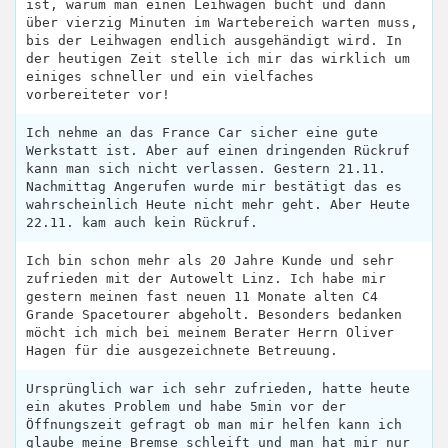
ist, warum man einen Leihwagen bucht und dann
über vierzig Minuten im Wartebereich warten muss,
bis der Leihwagen endlich ausgehändigt wird. In
der heutigen Zeit stelle ich mir das wirklich um
einiges schneller und ein vielfaches
vorbereiteter vor!
Ich nehme an das France Car sicher eine gute
Werkstatt ist. Aber auf einen dringenden Rückruf
kann man sich nicht verlassen. Gestern 21.11.
Nachmittag Angerufen wurde mir bestätigt das es
wahrscheinlich Heute nicht mehr geht. Aber Heute
22.11. kam auch kein Rückruf.
Ich bin schon mehr als 20 Jahre Kunde und sehr
zufrieden mit der Autowelt Linz. Ich habe mir
gestern meinen fast neuen 11 Monate alten C4
Grande Spacetourer abgeholt. Besonders bedanken
möcht ich mich bei meinem Berater Herrn Oliver
Hagen für die ausgezeichnete Betreuung.
Ursprünglich war ich sehr zufrieden, hatte heute
ein akutes Problem und habe 5min vor der
Öffnungszeit gefragt ob man mir helfen kann ich
glaube meine Bremse schleift und man hat mir nur