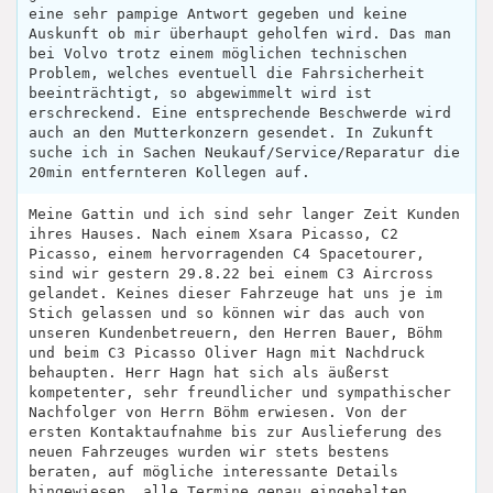
eine sehr pampige Antwort gegeben und keine
Auskunft ob mir überhaupt geholfen wird. Das man
bei Volvo trotz einem möglichen technischen
Problem, welches eventuell die Fahrsicherheit
beeinträchtigt, so abgewimmelt wird ist
erschreckend. Eine entsprechende Beschwerde wird
auch an den Mutterkonzern gesendet. In Zukunft
suche ich in Sachen Neukauf/Service/Reparatur die
20min entfernteren Kollegen auf.
Meine Gattin und ich sind sehr langer Zeit Kunden
ihres Hauses. Nach einem Xsara Picasso, C2
Picasso, einem hervorragenden C4 Spacetourer,
sind wir gestern 29.8.22 bei einem C3 Aircross
gelandet. Keines dieser Fahrzeuge hat uns je im
Stich gelassen und so können wir das auch von
unseren Kundenbetreuern, den Herren Bauer, Böhm
und beim C3 Picasso Oliver Hagn mit Nachdruck
behaupten. Herr Hagn hat sich als äußerst
kompetenter, sehr freundlicher und sympathischer
Nachfolger von Herrn Böhm erwiesen. Von der
ersten Kontaktaufnahme bis zur Auslieferung des
neuen Fahrzeuges wurden wir stets bestens
beraten, auf mögliche interessante Details
hingewiesen, alle Termine genau eingehalten,