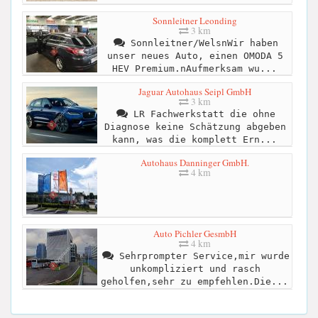
Sonnleitner Leonding
3 km
Sonnleitner/WelsnWir haben
unser neues Auto, einen OMODA 5
HEV Premium.nAufmerksam wu...
Jaguar Autohaus Seipl GmbH
3 km
LR Fachwerkstatt die ohne
Diagnose keine Schätzung abgeben
kann, was die komplett Ern...
Autohaus Danninger GmbH.
4 km
Auto Pichler GesmbH
4 km
Sehrprompter Service,mir wurde
unkompliziert und rasch
geholfen,sehr zu empfehlen.Die...