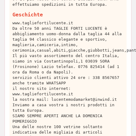
effettuiamo spedizioni in tutta Europa.
Geschichte
www.tagliefortilucente.it
Da oltre 50 anni TAGLIE FORTI LUCENTE è
abbigliamento uomo-donna dalla taglia 44 alla
taglia 94 classico elegante e sportivo,
maglieria,camiceria,intimo,
cerimonia,casual,abiti,giacche,giubbotti,jeans,pan
Il più vasto assortimento del centro Italia,
siamo in via Costantinopoli,1 03039 SORA
(Frosinone) Lazio telefax. 0776 825414 (ad 1
ora da Roma o da Napoli).
servizio clienti attivo 24 ore : 338 8567657
anche tramite WHATSAPP
il nostro sito internet:
www.tagliefortilucente.it
la nostra mail:
lucentemodamarket@inwind.it
Inviamo a casa vostra i nostri prodotti in
tutta Europa.
SIAMO SEMPRE APERTI ANCHE LA DOMENICA
POMERIGGIO
Una delle nostre 100 vetrine soltanto
indicativa delle migliaia di articoli