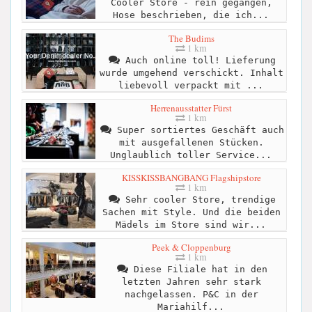
Cooler Store - rein gegangen,
Hose beschrieben, die ich...
The Budims
1 km
Auch online toll! Lieferung
wurde umgehend verschickt. Inhalt
liebevoll verpackt mit ...
Herrenausstatter Fürst
1 km
Super sortiertes Geschäft auch
mit ausgefallenen Stücken.
Unglaublich toller Service...
KISSKISSBANGBANG Flagshipstore
1 km
Sehr cooler Store, trendige
Sachen mit Style. Und die beiden
Mädels im Store sind wir...
Peek & Cloppenburg
1 km
Diese Filiale hat in den
letzten Jahren sehr stark
nachgelassen. P&C in der
Mariahilf...