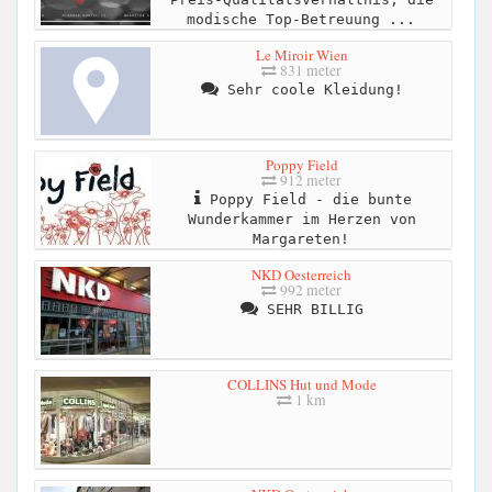
modische Top-Betreuung ...
Le Miroir Wien
831 meter
Sehr coole Kleidung!
Poppy Field
912 meter
Poppy Field - die bunte
Wunderkammer im Herzen von
Margareten!
NKD Oesterreich
992 meter
SEHR BILLIG
COLLINS Hut und Mode
1 km