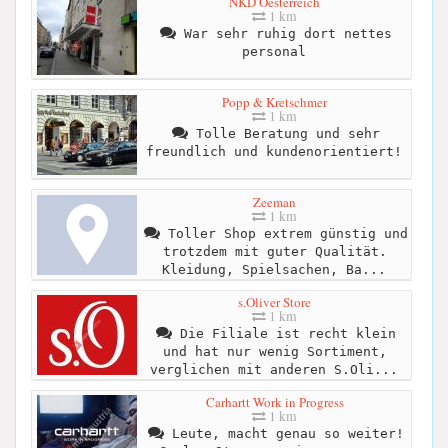
NKD Oesterreich
1 km
War sehr ruhig dort nettes
personal
Popp & Kretschmer
1 km
Tolle Beratung und sehr
freundlich und kundenorientiert!
Zeeman
1 km
Toller Shop extrem günstig und
trotzdem mit guter Qualität.
Kleidung, Spielsachen, Ba...
s.Oliver Store
1 km
Die Filiale ist recht klein
und hat nur wenig Sortiment,
verglichen mit anderen S.Oli...
Carhartt Work in Progress
1 km
Leute, macht genau so weiter!