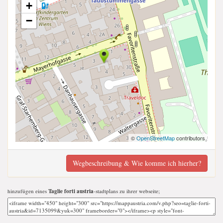
+
−
©
OpenStreetMap
contributors
Wegbeschreibung & Wie komme ich hierher?
hinzufügen eines
Taglie forti austria
-stadtplans zu ihrer webseite;