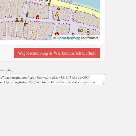
©
OpenStreetMap
contributors
Wegbeschreibung & Wie komme ich hierher?
 webseite;