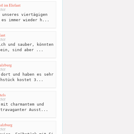
rl im Elefant
ter
 unseres viertägigen
 es immer wieder h...
fant
ter
ch und sauber, könnten
sein, sind aber ...
alzburg
ter
dort und haben es sehr
ühstück kostet 3...
tels
ter
mit charmantem und
xtravaganter Ausst...
Salzburg
ter