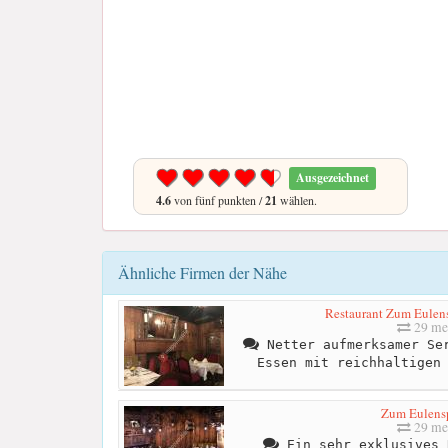
Ausgezeichnet
4.6
von fünf punkten /
21
wählen.
Ähnliche Firmen der Nähe
Restaurant Zum Eulens
29 me
Netter aufmerksamer Ser
Essen mit reichhaltigen
Zum Eulens
29 me
Ein sehr exklusives 