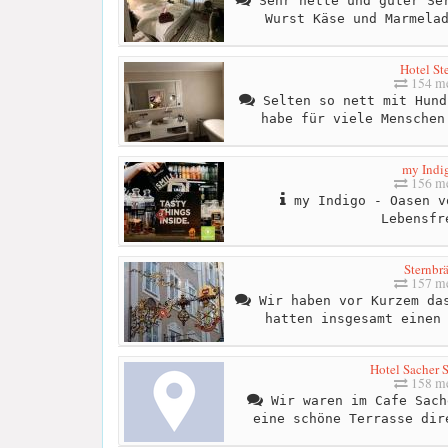
Sehr nette und guter Ser
Wurst Käse und Marmela
Hotel St
154 me
Selten so nett mit Hund
habe für viele Menschen
my Indi
156 me
my Indigo - Oasen v
Lebensfr
Sternbr
157 me
Wir haben vor Kurzem das
hatten insgesamt einen
Hotel Sacher 
158 me
Wir waren im Cafe Sach
eine schöne Terrasse dir