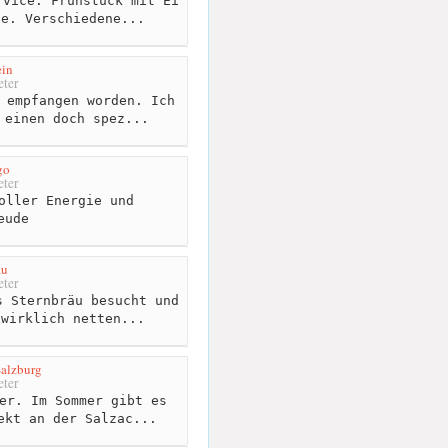
vice. Frühstück mit Ei
de. Verschiedene...
ein
ter
 empfangen worden. Ich
 einen doch spez...
go
ter
oller Energie und
eude
äu
ter
 Sternbräu besucht und
 wirklich netten...
Salzburg
ter
er. Im Sommer gibt es
ekt an der Salzac...