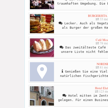
traumhaften Umgebung. Die 
BURGERISTA S
33 me
Lecker. Auch als Vegeta
als Burger der großen K
Café Moz
78 me
Das zweitälteste Café 
unsere Liste nicht fehle
NORDS
81 me
Genießen Sie eine Viel
natürlichen Fischgericht
Hotel Ele
123 me
Hotel mitten im Zentr
gelegen. Für einen Busine