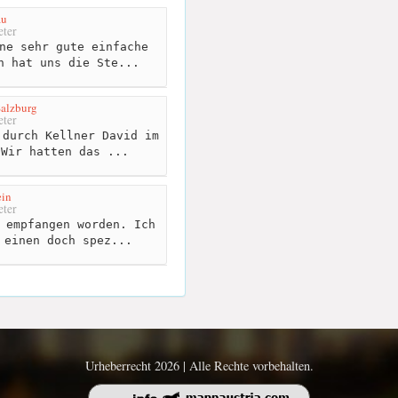
äu
ter
ne sehr gute einfache
n hat uns die Ste...
Salzburg
ter
durch Kellner David im
nWir hatten das ...
ein
ter
 empfangen worden. Ich
 einen doch spez...
Urheberrecht 2026 | Alle Rechte vorbehalten.