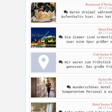
Restaurant S’Nocke
123 me
Waren dreimal während
Aufenthalts hier. Uns hat
Hotel Ele
123 me
Die Zimmer sind ordentli
zwar eine Spur größer 
Café Sacher S
150 me
Wir waren zum Frühstück 
genossen. Das große Fr
Sacher Ho
150 me
Wunderschönes Hotel 
kompetentem Personal & e
Hotel Sacher 
153 me