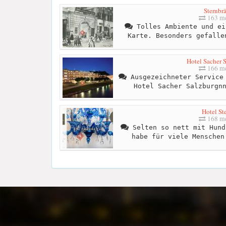
Sternbr
163 me
Tolles Ambiente und ei
Karte. Besonders gefalle
Hotel Sacher 
166 me
Ausgezeichneter Service 
Hotel Sacher Salzburgn
Hotel St
168 me
Selten so nett mit Hund
habe für viele Menschen