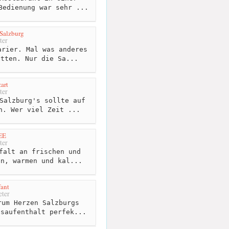
Bedienung war sehr ...
alzburg
ter
rier. Mal was anderes
etten. Nur die Sa...
art
ter
Salzburg's sollte auf
n. Wer viel Zeit ...
EE
ter
falt an frischen und
en, warmen und kal...
fant
ter
um Herzen Salzburgs
ssaufenthalt perfek...