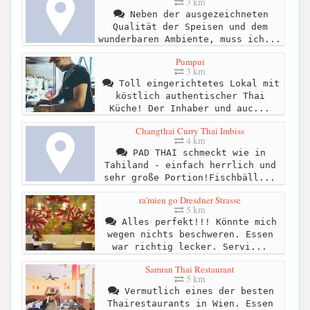
3 km
Neben der ausgezeichneten
Qualität der Speisen und dem
wunderbaren Ambiente, muss ich...
Pumpui
3 km
Toll eingerichtetes Lokal mit
köstlich authentischer Thai
Küche! Der Inhaber und auc...
Changthai Curry Thai Imbiss
4 km
PAD THAI schmeckt wie in
Tahiland - einfach herrlich und
sehr große Portion!Fischbäll...
ra'mien go Dresdner Strasse
5 km
Alles perfekt!!! Könnte mich
wegen nichts beschweren. Essen
war richtig lecker. Servi...
Samran Thai Restaurant
5 km
Vermutlich eines der besten
Thairestaurants in Wien. Essen