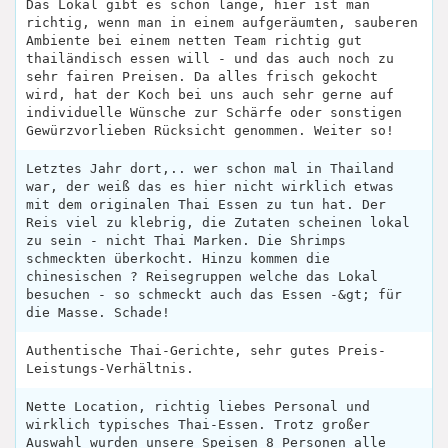
Das Lokal gibt es schon lange, hier ist man
richtig, wenn man in einem aufgeräumten, sauberen
Ambiente bei einem netten Team richtig gut
thailändisch essen will - und das auch noch zu
sehr fairen Preisen. Da alles frisch gekocht
wird, hat der Koch bei uns auch sehr gerne auf
individuelle Wünsche zur Schärfe oder sonstigen
Gewürzvorlieben Rücksicht genommen. Weiter so!
Letztes Jahr dort,.. wer schon mal in Thailand
war, der weiß das es hier nicht wirklich etwas
mit dem originalen Thai Essen zu tun hat. Der
Reis viel zu klebrig, die Zutaten scheinen lokal
zu sein - nicht Thai Marken. Die Shrimps
schmeckten überkocht. Hinzu kommen die
chinesischen ? Reisegruppen welche das Lokal
besuchen - so schmeckt auch das Essen -&gt; für
die Masse. Schade!
Authentische Thai-Gerichte, sehr gutes Preis-
Leistungs-Verhältnis.
Nette Location, richtig liebes Personal und
wirklich typisches Thai-Essen. Trotz großer
Auswahl wurden unsere Speisen 8 Personen alle