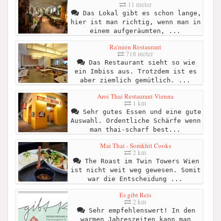
11 meter
Das Lokal gibt es schon lange,
hier ist man richtig, wenn man in
einem aufgeräumten, ...
Ra'mien Restaurant
718 meter
Das Restaurant sieht so wie
ein Imbiss aus. Trotzdem ist es
aber ziemlich gemütlich. ...
Aroi Thai Restaurant Vienna
1 km
Sehr gutes Essen und eine gute
Auswahl. Ordentliche Schärfe wenn
man thai-scharf best...
Mai Thai - Somkhit Cooks
2 km
The Roast im Twin Towers Wien
ist nicht weit weg gewesen. Somit
war die Entscheidung ...
Es gibt Reis
2 km
Sehr empfehlenswert! In den
warmen Jahreszeiten kann man