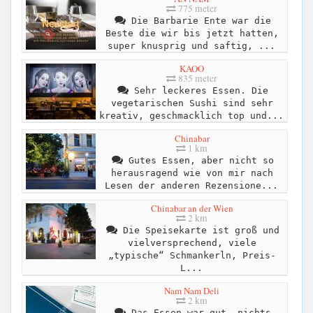
775 meter
Die Barbarie Ente war die
Beste die wir bis jetzt hatten,
super knusprig und saftig, ...
KAOO
835 meter
Sehr leckeres Essen. Die
vegetarischen Sushi sind sehr
kreativ, geschmacklich top und...
Chinabar
1 km
Gutes Essen, aber nicht so
herausragend wie von mir nach
Lesen der anderen Rezensione...
Chinabar an der Wien
2 km
Die Speisekarte ist groß und
vielversprechend, viele
„typische“ Schmankerln, Preis-
L...
Nam Nam Deli
2 km
Das Essen war gut, nichts