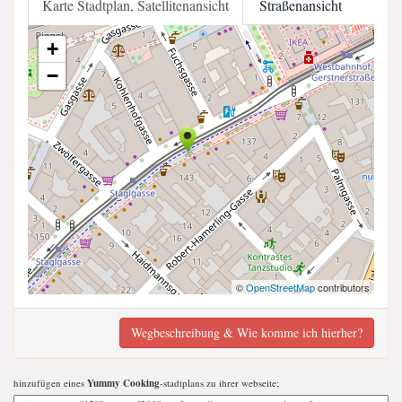
Karte Stadtplan, Satellitenansicht
Straßenansicht
+
−
©
OpenStreetMap
contributors
Wegbeschreibung & Wie komme ich hierher?
hinzufügen eines
Yummy Cooking
-stadtplans zu ihrer webseite;