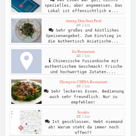
spezielles, aber angemessen. Das
Lokal ist offensichtlich e...
Aming Dim Sum Profi
2 km
Sehr großes und köstliches
Speisenangebot. Zum Einstieg in
die Authentisch Asiatische...
Jia Restaurant
2 km
Chinesische Fusionküche mit
authentischem Geschmack! Frische
und hochwertige Zutaten....
Zhongxin CHINA Restaurant
2 km
Sehr leckeres Essen. Bedienung
auch sehr freundlich. Nur zu
empfehlen!
Sosaku
2 km
Ist geschlossen. Hebt niemand
ab! Warum steht da immer noch
offen??