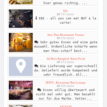
hier genau richtig. ...
Ebi
542 meter
EBI - all you can eat BUT á la
carte!
Aroi Thai Restaurant Vienna
550 meter
Sehr gutes Essen und eine gute
Auswahl. Ordentliche Schärfe wenn
man thai-scharf best...
All Reis Bangkok Street Food
632 meter
Die Lieferung war superschnell
da. Geliefert wurde kompetent und
sehr freundlich. All...
DOTS - Restaurant Bar Lounge
699 meter
Essen völlig überteuert und
nicht mal sehr gut. Man bezahlt
nur für die Marke. Vetter...
AN NAM