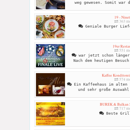
weg gewesen. Somit war 
19 - Nine
363 me
Geniale Burger Lief
19er Resta
551 me
war jetzt schon länger
Nach dem heutigen Besuch
Kaffee Konditore
574 me
Ein Kaffeehaus im alten 
und sehr große Auswahl
BUREK & Balkan S
717 me
Beste Gril