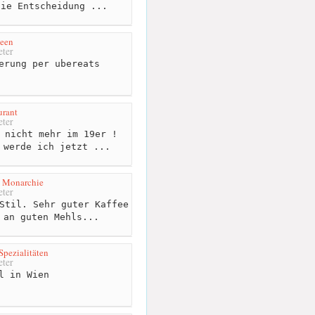
die Entscheidung ...
teen
ter
erung per ubereats
urant
ter
 nicht mehr im 19er !
 werde ich jetzt ...
i Monarchie
ter
Stil. Sehr guter Kaffee
 an guten Mehls...
pezialitäten
ter
l in Wien