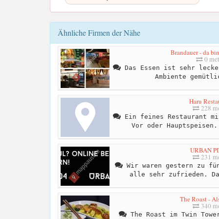
Ähnliche Firmen der Nähe
Brandauer - da bi
0 met
Das Essen ist sehr lecke
Ambiente gemütli
Haru Resta
228 me
Ein feines Restaurant mi
Vor oder Hauptspeisen.
URBAN P
231 me
Wir waren gestern zu fün
alle sehr zufrieden. D
The Roast - Al
340 me
The Roast im Twin Tower