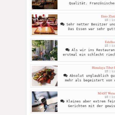
Qualität. Französische
Etno Zlat
1 k
Sehr netter Besitzer und
Das Essen war sehr gut
Edelho
1 k
Als wir ins Restauran
erstmal ein schlecht riec
Himalaya Tibet 
1 k
Absolut unglaublich gu
mehr als begeistert von 
MAST Weinb
1 k
Kleines aber extrem fein
Gerichten mit der gewi