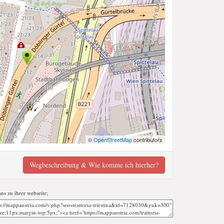
©
OpenStreetMap
contributors
Wegbeschreibung & Wie komme ich hierher?
ans zu ihrer webseite;