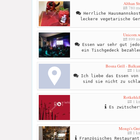
Althan St
780 me
Herrliche Hausmannskost
leckere vegetarische Ge
Unicorn.
899 me
Essen war sehr gut jedo
ein Tischgedeck bezahle
Bosna Grill - Balkan
1 k
Ich liebe das Essen von 
sind sie nicht zu schl
Rotkehlc
1 k
Es zwitscher
Mongi's Grei
1 k
Französisches Restaurant