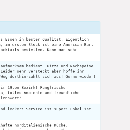
as Essen in bester Qualität. Eigentlich
m, im ersten Stock ist eine American Bar,
Cocktails bestellen. Kann man sehr
 aufmerksam bedient. Pizza und Nachspeise
 Leider sehr versteckt aber hoffe ihr
 Weg dorthin-zahlt sich aus! Gerne wieder!
 im 19ten Bezirk! Fangfrische
za, tolles Ambiente und freundliche
hlenswert!
und lecker! Service ist super! Lokal ist
khafte norditalienische Küche.