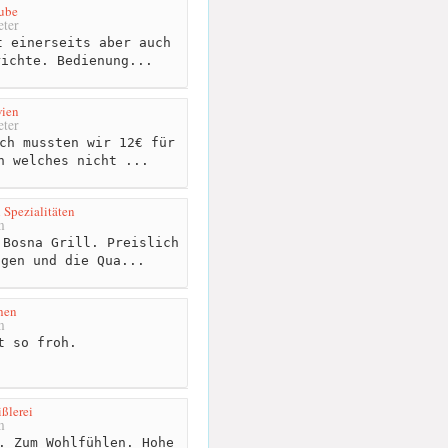
ube
ter
 einerseits aber auch
richte. Bedienung...
wien
ter
ch mussten wir 12€ für
n welches nicht ...
 Spezialitäten
m
Bosna Grill. Preislich
agen und die Qua...
hen
m
t so froh.
ßlerei
m
. Zum Wohlfühlen. Hohe