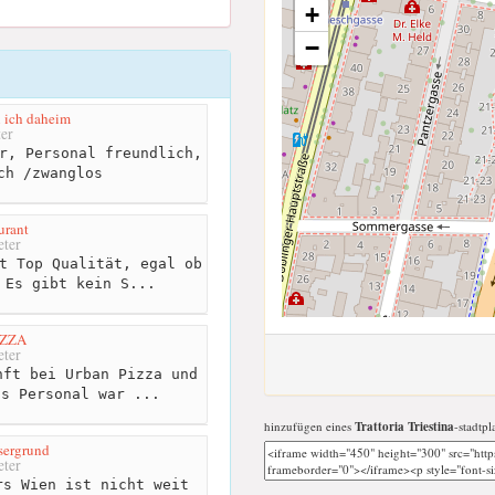
+
−
n ich daheim
er
r, Personal freundlich,
ch /zwanglos
urant
ter
t Top Qualität, egal ob
 Es gibt kein S...
IZZA
ter
ft bei Urban Pizza und
as Personal war ...
hinzufügen eines
Trattoria Triestina
-stadtpl
sergrund
ter
s Wien ist nicht weit