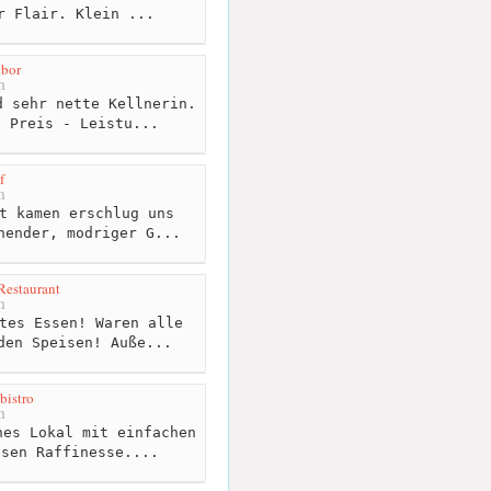
r Flair. Klein ...
ibor
m
 sehr nette Kellnerin.
! Preis - Leistu...
f
m
t kamen erschlug uns
hender, modriger G...
Restaurant
m
tes Essen! Waren alle
den Speisen! Auße...
istro
m
es Lokal mit einfachen
ssen Raffinesse....