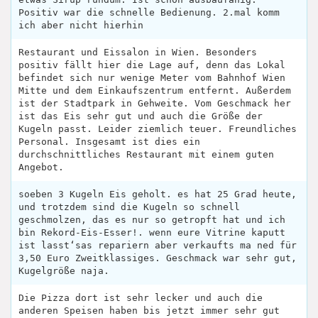
Positiv war die schnelle Bedienung. 2.mal komm
ich aber nicht hierhin
Restaurant und Eissalon in Wien. Besonders
positiv fällt hier die Lage auf, denn das Lokal
befindet sich nur wenige Meter vom Bahnhof Wien
Mitte und dem Einkaufszentrum entfernt. Außerdem
ist der Stadtpark in Gehweite. Vom Geschmack her
ist das Eis sehr gut und auch die Größe der
Kugeln passt. Leider ziemlich teuer. Freundliches
Personal. Insgesamt ist dies ein
durchschnittliches Restaurant mit einem guten
Angebot.
soeben 3 Kugeln Eis geholt. es hat 25 Grad heute,
und trotzdem sind die Kugeln so schnell
geschmolzen, das es nur so getropft hat und ich
bin Rekord-Eis-Esser!. wenn eure Vitrine kaputt
ist lasst‘sas repariern aber verkaufts ma ned für
3,50 Euro Zweitklassiges. Geschmack war sehr gut,
Kugelgröße naja.
Die Pizza dort ist sehr lecker und auch die
anderen Speisen haben bis jetzt immer sehr gut