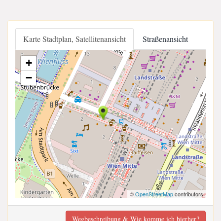
Karte Stadtplan, Satellitenansicht
Straßenansicht
+
−
©
OpenStreetMap
contributors
Wegbeschreibung & Wie komme ich hierher?