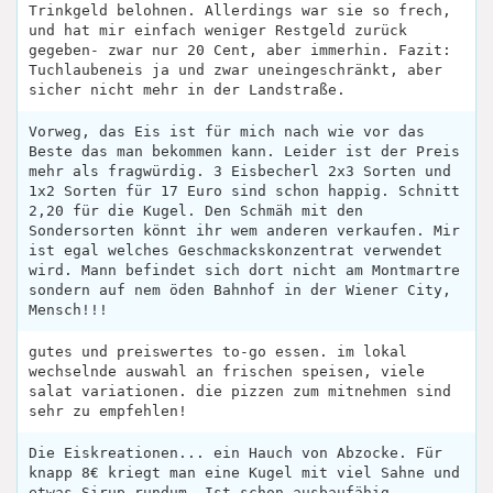
Trinkgeld belohnen. Allerdings war sie so frech,
und hat mir einfach weniger Restgeld zurück
gegeben- zwar nur 20 Cent, aber immerhin. Fazit:
Tuchlaubeneis ja und zwar uneingeschränkt, aber
sicher nicht mehr in der Landstraße.
Vorweg, das Eis ist für mich nach wie vor das
Beste das man bekommen kann. Leider ist der Preis
mehr als fragwürdig. 3 Eisbecherl 2x3 Sorten und
1x2 Sorten für 17 Euro sind schon happig. Schnitt
2,20 für die Kugel. Den Schmäh mit den
Sondersorten könnt ihr wem anderen verkaufen. Mir
ist egal welches Geschmackskonzentrat verwendet
wird. Mann befindet sich dort nicht am Montmartre
sondern auf nem öden Bahnhof in der Wiener City,
Mensch!!!
gutes und preiswertes to-go essen. im lokal
wechselnde auswahl an frischen speisen, viele
salat variationen. die pizzen zum mitnehmen sind
sehr zu empfehlen!
Die Eiskreationen... ein Hauch von Abzocke. Für
knapp 8€ kriegt man eine Kugel mit viel Sahne und
etwas Sirup rundum. Ist schon ausbaufähig.