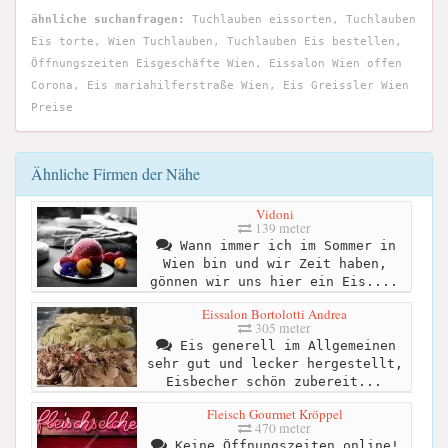
ähnliche suchanfragen:
Tuchlauben eissorten, Tuchlauben
Eis torte, Wien Tuchlauben, Tuchlauben Eis bestellen,
Öffnungszeiten Eisgeschäfte Wien, Eissalon Wien offen
Corona, Eis mariahilferstraße Wien, Eis Greissler Wien
Preise
Ähnliche Firmen der Nähe
Vidoni
139 meter
Wann immer ich im Sommer in
Wien bin und wir Zeit haben,
gönnen wir uns hier ein Eis....
Eissalon Bortolotti Andrea
305 meter
Eis generell im Allgemeinen
sehr gut und lecker hergestellt,
Eisbecher schön zubereit...
Fleisch Gourmet Kröppel
470 meter
Keine Öffnungszeiten online!