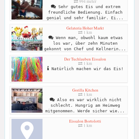
994 meter
Sehr gutes Eis und extrem
freundliche Bedienung. Einfach
genial und sehr familiär. Ei...
Gelateria Hoher Markt
1 km
Wenn man, obwohl kaum etwas
los war, über zehn Minuten
gekonnt von Chef und Kellnerin...
Der Tuchlauben Eissalon
1 km
Natürlich machen wir das Eis!
Gorilla Kitchen
1 km
Also es war wirklich nicht
schlecht. Hungrig am Heimweg
mitgenommen. Werde sicher wie...
Eissalon Bortolotti
1 km