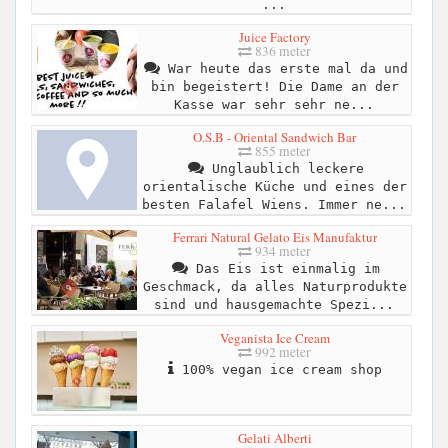
...
Juice Factory
836 meter
War heute das erste mal da und
bin begeistert! Die Dame an der
Kasse war sehr sehr ne...
O.S.B - Oriental Sandwich Bar
855 meter
Unglaublich leckere
orientalische Küche und eines der
besten Falafel Wiens. Immer ne...
Ferrari Natural Gelato Eis Manufaktur
934 meter
Das Eis ist einmalig im
Geschmack, da alles Naturprodukte
sind und hausgemachte Spezi...
Veganista Ice Cream
992 meter
100% vegan ice cream shop
Gelati Alberti