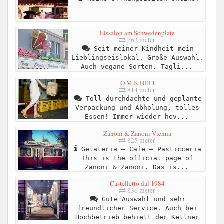
Eissalon am Schwedenplatz
762 meter
Seit meiner Kindheit mein
Lieblingseislokal. Große Auswahl.
Auch vegane Sorten. Tägli...
O.M.K DELI
814 meter
Toll durchdachte und geplante
Verpackung und Abholung, tolles
Essen! Immer wieder hev...
Zanoni & Zanoni Vienna
825 meter
Gelateria – Cafe – Pasticceria
This is the official page of
Zanoni & Zanoni. Das is...
Castelletto dal 1984
836 meter
Gute Auswahl und sehr
freundlicher Service. Auch bei
Hochbetrieb behielt der Kellner