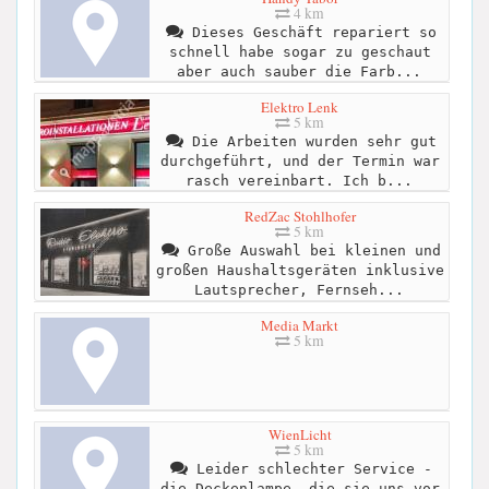
4 km
Dieses Geschäft repariert so
schnell habe sogar zu geschaut
aber auch sauber die Farb...
Elektro Lenk
5 km
Die Arbeiten wurden sehr gut
durchgeführt, und der Termin war
rasch vereinbart. Ich b...
RedZac Stohlhofer
5 km
Große Auswahl bei kleinen und
großen Haushaltsgeräten inklusive
Lautsprecher, Fernseh...
Media Markt
5 km
WienLicht
5 km
Leider schlechter Service -
die Deckenlampe, die sie uns vor