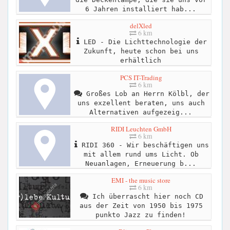
6 Jahren installiert hab...
delXled
6 km
LED - Die Lichttechnologie der
Zukunft, heute schon bei uns
erhältlich
PCS IT-Trading
6 km
Großes Lob an Herrn Kölbl, der
uns exzellent beraten, uns auch
Alternativen aufgezeig...
RIDI Leuchten GmbH
6 km
RIDI 360 - Wir beschäftigen uns
mit allem rund ums Licht. Ob
Neuanlagen, Erneuerung b...
EMI - the music store
6 km
Ich überrascht hier noch CD
aus der Zeit von 1950 bis 1975
punkto Jazz zu finden!