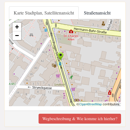
Karte Stadtplan, Satellitenansicht
Straßenansicht
+
−
©
OpenStreetMap
contributors
Wegbeschreibung & Wie komme ich hierher?