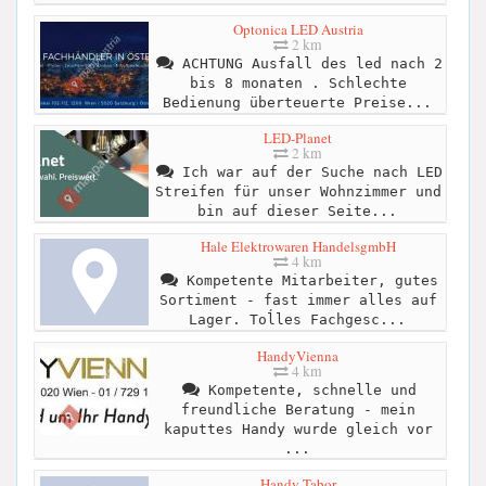
Optonica LED Austria
2 km
ACHTUNG Ausfall des led nach 2
bis 8 monaten . Schlechte
Bedienung überteuerte Preise...
LED-Planet
2 km
Ich war auf der Suche nach LED
Streifen für unser Wohnzimmer und
bin auf dieser Seite...
Hale Elektrowaren HandelsgmbH
4 km
Kompetente Mitarbeiter, gutes
Sortiment - fast immer alles auf
Lager. Toĺles Fachgesc...
HandyVienna
4 km
Kompetente, schnelle und
freundliche Beratung - mein
kaputtes Handy wurde gleich vor
...
Handy Tabor