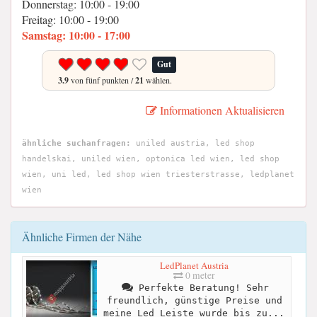
Donnerstag: 10:00 - 19:00
Freitag: 10:00 - 19:00
Samstag: 10:00 - 17:00
Gut
3.9
von fünf punkten /
21
wählen.
Informationen Aktualisieren
ähnliche suchanfragen:
uniled austria, led shop
handelskai, uniled wien, optonica led wien, led shop
wien, uni led, led shop wien triesterstrasse, ledplanet
wien
Ähnliche Firmen der Nähe
LedPlanet Austria
0 meter
Perfekte Beratung! Sehr
freundlich, günstige Preise und
meine Led Leiste wurde bis zu...