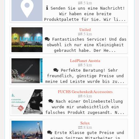
5 km
Senden Sie uns eine Nachricht!
Wir haben eine breite
Produktpalette für Sie. Wir li...
Uniled
5 km
Fantastisches Service! Und das
obwohl ich nur eine Kleinigkeit
gebraucht habe. Der He...
LedPlanet Austria
5 km
Perfekte Beratung! Sehr
freundlich, günstige Preise und
meine Led Leiste wurde bis zu...
FUCHS Geschenke&Accessoires
6 km
Nach einer Onlinebestellung
wurde mir unabsichtlich ein
falsches Produkt zugesandt. N...
Selux
8 km
Erste Klasse gute Preise und
einen Spitzen Mitarbeiter in