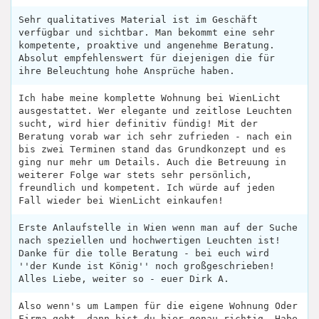
Sehr qualitatives Material ist im Geschäft
verfügbar und sichtbar. Man bekommt eine sehr
kompetente, proaktive und angenehme Beratung.
Absolut empfehlenswert für diejenigen die für
ihre Beleuchtung hohe Ansprüche haben.
Ich habe meine komplette Wohnung bei WienLicht
ausgestattet. Wer elegante und zeitlose Leuchten
sucht, wird hier definitiv fündig! Mit der
Beratung vorab war ich sehr zufrieden - nach ein
bis zwei Terminen stand das Grundkonzept und es
ging nur mehr um Details. Auch die Betreuung in
weiterer Folge war stets sehr persönlich,
freundlich und kompetent. Ich würde auf jeden
Fall wieder bei WienLicht einkaufen!
Erste Anlaufstelle in Wien wenn man auf der Suche
nach speziellen und hochwertigen Leuchten ist!
Danke für die tolle Beratung - bei euch wird
''der Kunde ist König'' noch großgeschrieben!
Alles Liebe, weiter so - euer Dirk A.
Also wenn's um Lampen für die eigene Wohnung Oder
Firma geht, dann bist du hier genau richtig. Habe