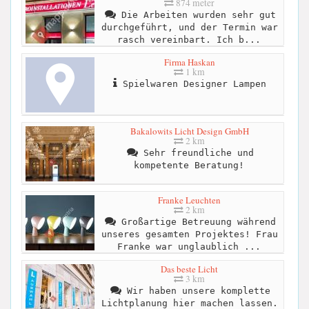
874 meter
Die Arbeiten wurden sehr gut
durchgeführt, und der Termin war
rasch vereinbart. Ich b...
Firma Haskan
1 km
Spielwaren Designer Lampen
Bakalowits Licht Design GmbH
2 km
Sehr freundliche und
kompetente Beratung!
Franke Leuchten
2 km
Großartige Betreuung während
unseres gesamten Projektes! Frau
Franke war unglaublich ...
Das beste Licht
3 km
Wir haben unsere komplette
Lichtplanung hier machen lassen.