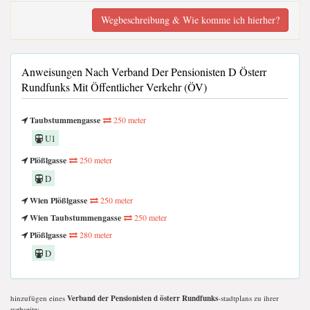
Wegbeschreibung & Wie komme ich hierher?
Anweisungen Nach Verband Der Pensionisten D Österr
Rundfunks Mit Öffentlicher Verkehr (ÖV)
Taubstummengasse
250 meter
U1
Plößlgasse
250 meter
D
Wien Plößlgasse
250 meter
Wien Taubstummengasse
250 meter
Plößlgasse
280 meter
D
hinzufügen eines
Verband der Pensionisten d österr Rundfunks
-stadtplans zu ihrer
webseite;