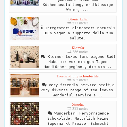
Küchenausstattung, erstklassige
Weine, ...
Btonic Italia
277 meter
Integratori alimentari naturali
100% vegan a supporto della tua
salute.
Klomfar
286 meter
Kleiner Luxus fürs eigene Bad!
Habe mir vor einigen Tagen
Handtücher gegönnt, die sin...
Theehandlung Schönbichler
362 meter
Very friendly service staff,a
very diverse range of tea leaves.
Wonderful service s...
Xocolat
388 meter
Wunderbar! Hervorragende
Schokolade. Natürlich keine
Supermarkt Preise. Schmeckt