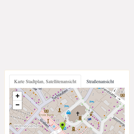
Karte Stadtplan, Satellitenansicht
Straßenansicht
+
−