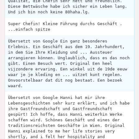
Qualität, die Chefin sehr nett und freundlich.
Diese Bettwäsche habe ich sicher ein Leben lang.
Und ich bin noch keine 80haha.lg.
Super Chefin! Kleine Führung durchs Geschäft .
...einfach spitze
Übersetzt von Google Ein ganz besonderes
Erlebnis. Ein Geschäft aus dem 19. Jahrhundert,
in dem Sie Ihre Kleidung und ... Aussteuer
arrangieren können. Unglaublich, dass es das noch
gibt. Einen Besuch wert. Original Een heel
vijzondere ervaring. Een winkel uit de 19de eeuw
waar je je kleding en ... uitzet kunt regelen.
Onvoorstelbaar dat dit nog bestaat. Een bezoek
waard.
Übersetzt von Google Hanni hat mir ihre
Lebensgeschichten sehr kurz erklärt, und ich habe
ihre Gastfreundschaft und Gastfreundschaft
gespürt! Ich hoffe, dass Hanni weiterhin Werke
schaffen wird. Schönes Geschäft und eines der
traditionsreichsten Geschäfte in Wien. Original
Hanni explained to me her life stories very
shortly, and i felt her hospitality and