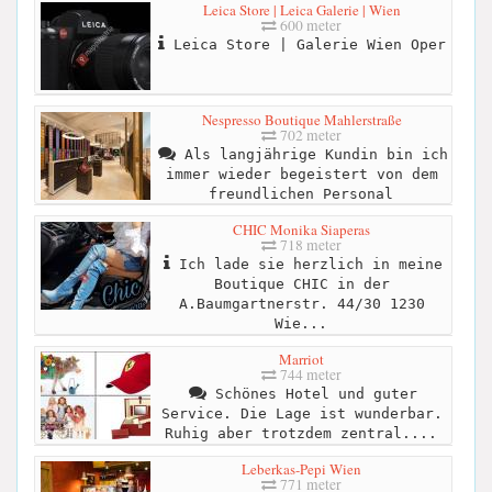
Leica Store | Leica Galerie | Wien
600 meter
Leica Store | Galerie Wien Oper
Nespresso Boutique Mahlerstraße
702 meter
Als langjährige Kundin bin ich
immer wieder begeistert von dem
freundlichen Personal
CHIC Monika Siaperas
718 meter
Ich lade sie herzlich in meine
Boutique CHIC in der
A.Baumgartnerstr. 44/30 1230
Wie...
Marriot
744 meter
Schönes Hotel und guter
Service. Die Lage ist wunderbar.
Ruhig aber trotzdem zentral....
Leberkas-Pepi Wien
771 meter