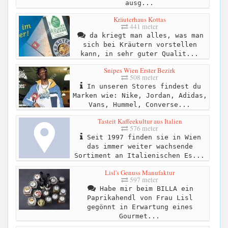
ausg...
Kräuterhaus Kottas
441 meter
da kriegt man alles, was man
sich bei Kräutern vorstellen
kann, in sehr guter Qualit...
Snipes Wien Erster Bezirk
508 meter
In unseren Stores findest du
Marken wie: Nike, Jordan, Adidas,
Vans, Hummel, Converse...
Tasteit Kaffeekultur aus Italien
576 meter
Seit 1997 finden sie in Wien
das immer weiter wachsende
Sortiment an Italienischen Es...
Lisl's Genuss Manufaktur
597 meter
Habe mir beim BILLA ein
Paprikahendl von Frau Lisl
gegönnt in Erwartung eines
Gourmet...