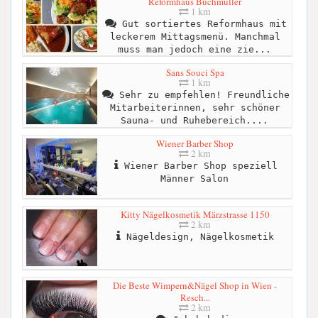
Reformhaus Buchmüller
1 km
Gut sortiertes Reformhaus mit
leckerem Mittagsmenü. Manchmal
muss man jedoch eine zie...
Sans Souci Spa
1 km
Sehr zu empfehlen! Freundliche
Mitarbeiterinnen, sehr schöner
Sauna- und Ruhebereich....
Wiener Barber Shop
2 km
Wiener Barber Shop speziell
Männer Salon
Kitty Nägelkosmetik Märzstrasse 1150
2 km
Nägeldesign, Nägelkosmetik
Die Beste Wimpern&Nägel Shop in Wien -
Resch...
2 km