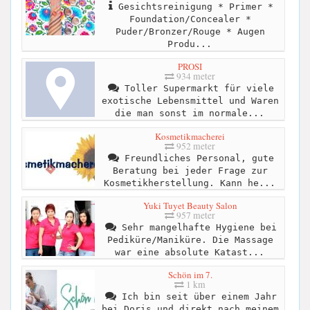
Gesichtsreinigung * Primer *
Foundation/Concealer *
Puder/Bronzer/Rouge * Augen
Produ...
PROSI
934 meter
Toller Supermarkt für viele
exotische Lebensmittel und Waren
die man sonst im normale...
Kosmetikmacherei
952 meter
Freundliches Personal, gute
Beratung bei jeder Frage zur
Kosmetikherstellung. Kann he...
Yuki Tuyet Beauty Salon
957 meter
Sehr mangelhafte Hygiene bei
Pediküre/Maniküre. Die Massage
war eine absolute Katast...
Schön im 7.
1 km
Ich bin seit über einem Jahr
bei Doris und direkt nach meinem