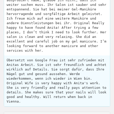
ausprobiert habe, glaube ich nicht, dass ich
weiter suchen muss. Ihr Salon ist sauber und sehr
entspannend. Sie hat bei meiner Gel-Maniküre
hervorragende und sorgfältige Arbeit geleistet.
Ich freue mich auf eine weitere Maniküre und
andere Dienstleistungen bei ihr. Original Really
happy to have found Anita! After trying a few
places, I don’t think I need to look further. Her
salon is clean and very relaxing. She did an
excellent and careful job on my gel manicure. I’m
looking forward to another manicure and other
services with her.
Übersetzt von Google Frau ist sehr zufrieden mit
Anitas Arbeit. Sie ist sehr freundlich und achtet
wirklich auf Details. Sie sorgt dafür, dass Ihre
Nägel gut und gesund aussehen. Werde
wiederkommen, wenn ich wieder in Wien bin.
Original Wife is very happy with Anita's work.
She is very friendly and really pays attention to
details. She makes sure that your nails will look
good and healthy. Will return when back in
Vienna.