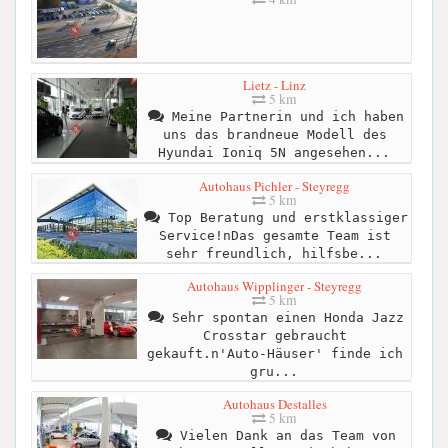
Lietz - Linz
5 km
Meine Partnerin und ich haben
uns das brandneue Modell des
Hyundai Ioniq 5N angesehen...
Autohaus Pichler - Steyregg
5 km
Top Beratung und erstklassiger
Service!nDas gesamte Team ist
sehr freundlich, hilfsbe...
Autohaus Wipplinger - Steyregg
5 km
Sehr spontan einen Honda Jazz
Crosstar gebraucht
gekauft.n'Auto-Häuser' finde ich
gru...
Autohaus Destalles
5 km
Vielen Dank an das Team von