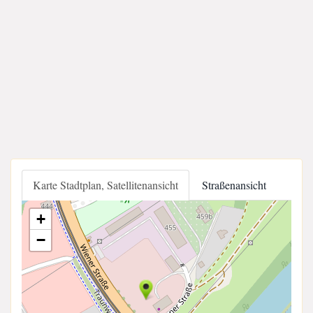
Karte Stadtplan, Satellitenansicht
Straßenansicht
+
−