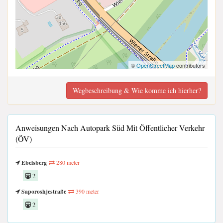
©
OpenStreetMap
contributors
Wegbeschreibung & Wie komme ich hierher?
Anweisungen Nach Autopark Süd Mit Öffentlicher Verkehr
(ÖV)
Ebelsberg
280 meter
2
Saporoshjestraße
390 meter
2