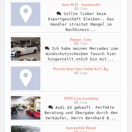
Auto M.D. - Autohandel
3 km
Sollte lieber beim
Exportgeschäft bleiben.. Das
Händler streitet Mängel im
Nachhinein...
Pappas - Linz
3 km
Ich habe meinen Mercedes zum
Windschutzscheiben Tausch hier
hingestellt.nnIch bin mit...
Porsche Inter Auto Gmbh & Co Kg
4 km
AVEG Linz-Leonding
4 km
Audi Q3 gekauft. Perfekte
Beratung und Übergabe durch den
Verkäufer, Herrn Bernhard B...
Automobile Heinzl
4 km