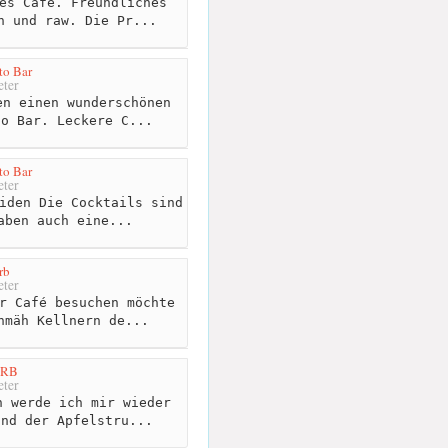
es Café. Freundliches
n und raw. Die Pr...
to Bar
ter
n einen wunderschönen
to Bar. Leckere C...
to Bar
ter
iden Die Cocktails sind
aben auch eine...
rb
ter
r Café besuchen möchte
hmäh Kellnern de...
ORB
ter
 werde ich mir wieder
Und der Apfelstru...