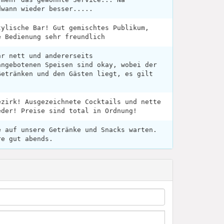
dwann wieder besser.....
tylische Bar! Gut gemischtes Publikum,
e Bedienung sehr freundlich
hr nett und andererseits
angebotenen Speisen sind okay, wobei der
Getränken und den Gästen liegt, es gilt
!
ezirk! Ausgezeichnete Cocktails und nette
eder! Preise sind total in Ordnung!
e auf unsere Getränke und Snacks warten.
re gut abends.