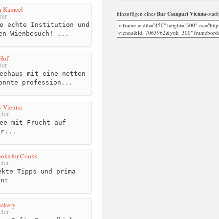
n Kameel
hinzufügen eines
Bar Campari Vienna
-stad
ter
e echte Institution und
en Wienbesuch! ...
Hof
ter
eehaus mit eine netten
önnte profession...
- Vienna
ter
ee mit Frucht auf
er...
ooks for Cooks
ter
kte Tipps und prima
ent
bakery
ter