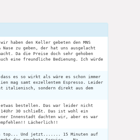
 wir haben den Keller gebeten den MNS
& Nase zu geben, der hat uns ausgelacht
macht. Da die Preise doch sehr gehoben
auch eine freundliche Bedienung. Ich würde
.
 dass es so wirkt als wäre es schon immer
lien mag samt exzellentem Espresso. Leider
ht italienisch, sondern direkt aus dem
 etwas bestellen. Das war leider nicht
 14Uhr 30 schließt. Das ist wohl ein
ener Innenstadt dachten wir, aber es war
empfehlen!! Lächerlich!!
s top... Und jetzt....... 15 Minuten auf
 mehr das gewohnte Service... Na