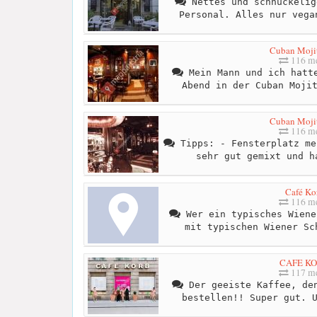
Nettes und schnuckelig
Personal. Alles nur vega
Cuban Moji
116 me
Mein Mann und ich hatte
Abend in der Cuban Moji
Cuban Moji
116 me
Tipps: - Fensterplatz me
sehr gut gemixt und h
Café Ko
116 me
Wer ein typisches Wiene
mit typischen Wiener Sc
CAFE K
117 me
Der geeiste Kaffee, den
bestellen!! Super gut. 