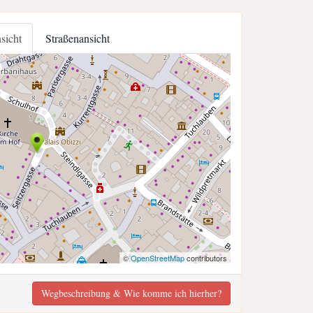
nsicht
Straßenansicht
©
OpenStreetMap
contributors
Wegbeschreibung & Wie komme ich hierher?