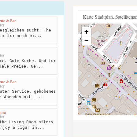
Karte Stadtplan, Satellitena
rie & Bar
ter
esgleichen sucht! The
+
war für mich ei...
−
ter
ce. Gute Küche. Und für
male Preise. Ge...
rie & Bar
ter
uter Service, gehobenes
n Abenden mit L...
oom
ter
the Living Room offers
enjoy a cigar in...