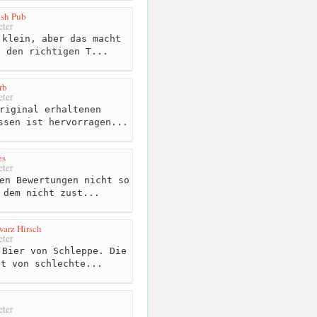
ish Pub
ter
klein, aber das macht
n den richtigen T...
rb
ter
riginal erhaltenen
ssen ist hervorragen...
es
ter
en Bewertungen nicht so
 dem nicht zust...
warz Hirsch
ter
Bier von Schleppe. Die
ht von schlechte...
ter