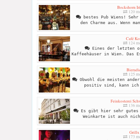
Bockshorn Ir
120 me
bestes Pub Wiens! Sehr 
den Charme aus. Wenn ma
Café Ko
124 me
Eines der letzten o
Kaffeehäuser in Wien. Das E
Bieradi
125 me
Obwohl die meisten ander
positiv sind, kann ich
Feinkosterei Sch
136 me
Es gibt hier sehr gutes 
Weinkarte ist auch nic
Grillx
173 me