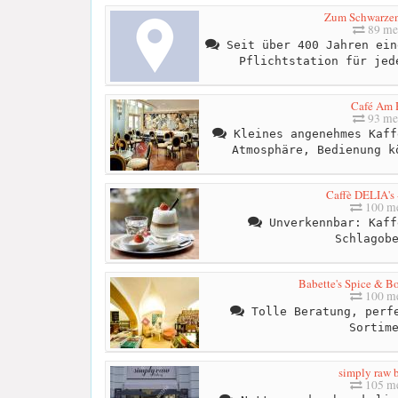
Zum Schwarze
89 me
Seit über 400 Jahren ein
Pflichtstation für jed
Café Am 
93 me
Kleines angenehmes Kaff
Atmosphäre, Bedienung k
Caffè DELIA's 
100 me
Unverkennbar: Kaff
Schlagob
Babette's Spice & B
100 me
Tolle Beratung, perfe
Sortim
simply raw 
105 me