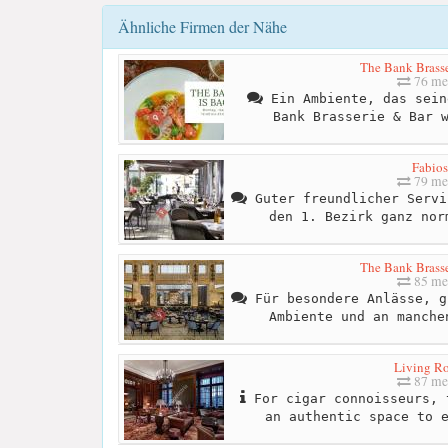
Ähnliche Firmen der Nähe
The Bank Brasse
76 me
Ein Ambiente, das sein
Bank Brasserie & Bar 
Fabios
79 me
Guter freundlicher Servi
den 1. Bezirk ganz nor
The Bank Brasse
85 me
Für besondere Anlässe, g
Ambiente und an manche
Living R
87 me
For cigar connoisseurs, 
an authentic space to 