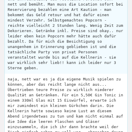
nett und bemüht. Man muss die Location sofort bei
Reservierung bezahlen eine Art Kaution - man
bekommt das Geld retour und hat dafür einen
mindest Verzehr. Selbstgemachtes Popcorn -
reichte vielleicht 2 Stunden lang. Wenig Zeit zum
Dekorieren. Getränke inkl. Preise sind okay.. nur
leider eben kein Popcorn mehr hätte auch dafür
bezahlt. Da für mich die Besichtigung so
unangenhem in Erinnerung geblieben ist und die
tatsächliche Party von privat Personen
veranstaltet wurde bis auf die Kellnerin - sie
war wirklich sehr lieb!! kann ich leider nur 3
Sterne geben.
naja, nett war es ja die eigene Musik spielen zu
können, aber das reicht lange nicht aus...
Übertrieben teure Preise zu wirklich niederer
Qualität an Getränken. Für ein 5,50€ Gin Tonic in
einem 330ml Glas mit 15 Eiswürfel, erwarte ich
mir zumindest ein kleinen Gürkchen darin. Die
Kellnerin hatte sowieso keine Lust an diesem
Abend irgendetwas zu tun und kam nicht einmal auf
die Idee die leeren Flaschen und Gläser
einzusammeln, die ich ihr dann brachte weil der