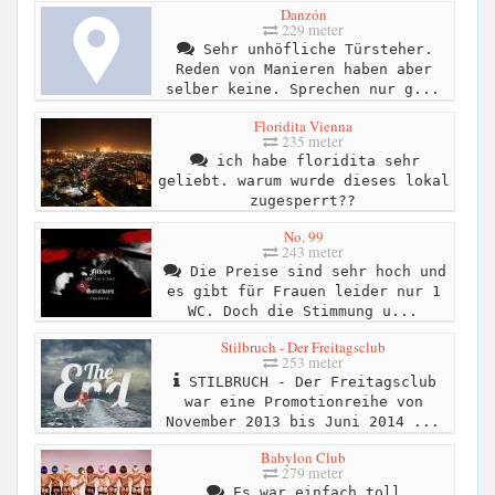
Danzón
229 meter
Sehr unhöfliche Türsteher.
Reden von Manieren haben aber
selber keine. Sprechen nur g...
Floridita Vienna
235 meter
ich habe floridita sehr
geliebt. warum wurde dieses lokal
zugesperrt??
No. 99
243 meter
Die Preise sind sehr hoch und
es gibt für Frauen leider nur 1
WC. Doch die Stimmung u...
Stilbruch - Der Freitagsclub
253 meter
STILBRUCH - Der Freitagsclub
war eine Promotionreihe von
November 2013 bis Juni 2014 ...
Babylon Club
279 meter
Es war einfach toll