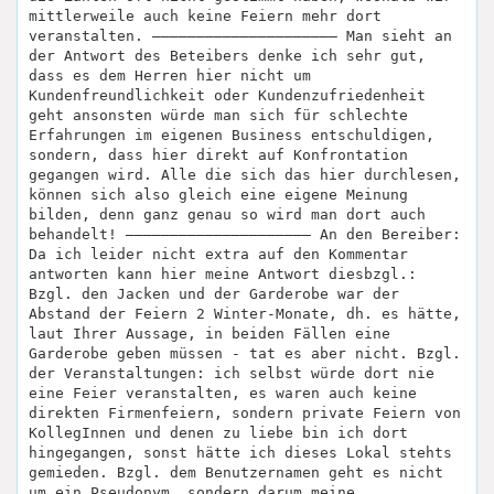
mittlerweile auch keine Feiern mehr dort
veranstalten. ————————————————————— Man sieht an
der Antwort des Beteibers denke ich sehr gut,
dass es dem Herren hier nicht um
Kundenfreundlichkeit oder Kundenzufriedenheit
geht ansonsten würde man sich für schlechte
Erfahrungen im eigenen Business entschuldigen,
sondern, dass hier direkt auf Konfrontation
gegangen wird. Alle die sich das hier durchlesen,
können sich also gleich eine eigene Meinung
bilden, denn ganz genau so wird man dort auch
behandelt! ————————————————————— An den Bereiber:
Da ich leider nicht extra auf den Kommentar
antworten kann hier meine Antwort diesbzgl.:
Bzgl. den Jacken und der Garderobe war der
Abstand der Feiern 2 Winter-Monate, dh. es hätte,
laut Ihrer Aussage, in beiden Fällen eine
Garderobe geben müssen - tat es aber nicht. Bzgl.
der Veranstaltungen: ich selbst würde dort nie
eine Feier veranstalten, es waren auch keine
direkten Firmenfeiern, sondern private Feiern von
KollegInnen und denen zu liebe bin ich dort
hingegangen, sonst hätte ich dieses Lokal stehts
gemieden. Bzgl. dem Benutzernamen geht es nicht
um ein Pseudonym, sondern darum meine