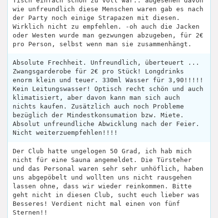
Tisch einfach schon zu voll war.. abgesehen davon
wie unfreundlich diese Menschen waren gab es nach
der Party noch einige Strapazen mit diesen.
Wirklich nicht zu empfehlen. -oh auch die Jacken
oder Westen wurde man gezwungen abzugeben, für 2€
pro Person, selbst wenn man sie zusammenhängt.
Absolute Frechheit. Unfreundlich, überteuert ...
Zwangsgarderobe für 2€ pro Stück! Longdrinks
enorm klein und teuer. 330ml Wasser für 3,90!!!!!
Kein Leitungswasser! Optisch recht schön und auch
klimatisiert, aber davon kann man sich auch
nichts kaufen. Zusätzlich auch noch Probleme
bezüglich der Mindestkonsumation bzw. Miete.
Absolut unfreundliche Abwicklung nach der Feier.
Nicht weiterzuempfehlen!!!!
Der Club hatte ungelogen 50 Grad, ich hab mich
nicht für eine Sauna angemeldet. Die Türsteher
und das Personal waren sehr sehr unhöflich, haben
uns abgepöbelt und wollten uns nicht rausgehen
lassen ohne, dass wir wieder reinkommen. Bitte
geht nicht in diesen Club, sucht euch lieber was
Besseres! Verdient nicht mal einen von fünf
Sternen!!