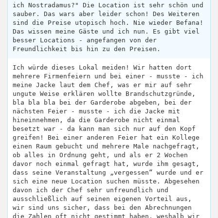
ich Nostradamus?" Die Location ist sehr schön und
sauber. Das wars aber leider schon! Des Weiteren
sind die Preise utopisch hoch. Nie wieder Befana!
Das wissen meine Gäste und ich nun. Es gibt viel
besser Locations - angefangen von der
Freundlichkeit bis hin zu den Preisen.
Ich würde dieses Lokal meiden! Wir hatten dort
mehrere Firmenfeiern und bei einer - musste - ich
meine Jacke laut dem Chef, was er mir auf sehr
ungute Weise erklären wollte Brandschutzgründe,
bla bla bla bei der Garderobe abgeben, bei der
nächsten Feier - musste - ich die Jacke mit
hineinnehmen, da die Garderobe nicht einmal
besetzt war - da kann man sich nur auf den Kopf
greifen! Bei einer anderen Feier hat ein Kollege
einen Raum gebucht und mehrere Male nachgefragt,
ob alles in Ordnung geht, und als er 2 Wochen
davor noch einmal gefragt hat, wurde ihm gesagt,
dass seine Veranstaltung „vergessen“ wurde und er
sich eine neue Location suchen müsste. Abgesehen
davon ich der Chef sehr unfreundlich und
ausschließlich auf seinen eigenen Vorteil aus,
wir sind uns sicher, dass bei den Abrechnungen
die Zahlen oft nicht gestimmt haben, weshalb wir