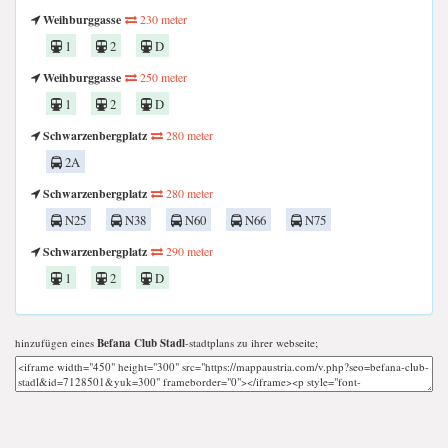
Weihburggasse
230 meter
1
2
D
Weihburggasse
250 meter
1
2
D
Schwarzenbergplatz
280 meter
2A
Schwarzenbergplatz
280 meter
N25
N38
N60
N66
N75
Schwarzenbergplatz
290 meter
1
2
D
hinzufügen eines
Befana Club Stadl
-stadtplans zu ihrer webseite;