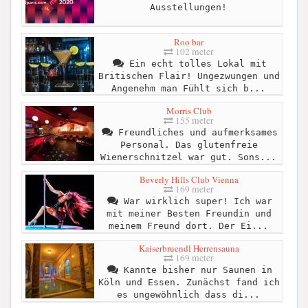
Ausstellungen!
Roo bar
102 meter
Ein echt tolles Lokal mit
Britischen Flair! Ungezwungen und
Angenehm man Fühlt sich b...
Morris Club
155 meter
Freundliches und aufmerksames
Personal. Das glutenfreie
Wienerschnitzel war gut. Sons...
Beverly Hills Club Vienna
169 meter
War wirklich super! Ich war
mit meiner Besten Freundin und
meinem Freund dort. Der Ei...
Kaiserbruendl Herrensauna
169 meter
Kannte bisher nur Saunen in
Köln und Essen. Zunächst fand ich
es ungewöhnlich dass di...