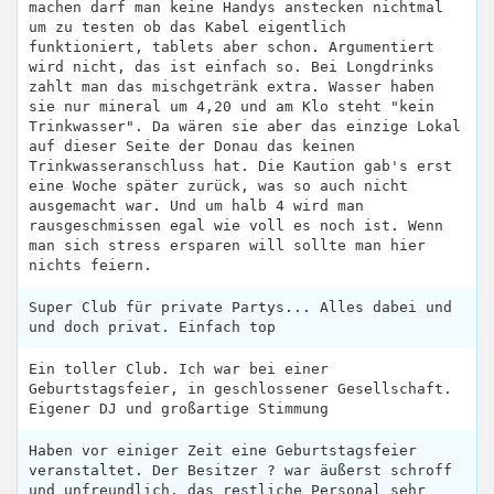
machen darf man keine Handys anstecken nichtmal
um zu testen ob das Kabel eigentlich
funktioniert, tablets aber schon. Argumentiert
wird nicht, das ist einfach so. Bei Longdrinks
zahlt man das mischgetränk extra. Wasser haben
sie nur mineral um 4,20 und am Klo steht "kein
Trinkwasser". Da wären sie aber das einzige Lokal
auf dieser Seite der Donau das keinen
Trinkwasseranschluss hat. Die Kaution gab's erst
eine Woche später zurück, was so auch nicht
ausgemacht war. Und um halb 4 wird man
rausgeschmissen egal wie voll es noch ist. Wenn
man sich stress ersparen will sollte man hier
nichts feiern.
Super Club für private Partys... Alles dabei und
und doch privat. Einfach top
Ein toller Club. Ich war bei einer
Geburtstagsfeier, in geschlossener Gesellschaft.
Eigener DJ und großartige Stimmung
Haben vor einiger Zeit eine Geburtstagsfeier
veranstaltet. Der Besitzer ? war äußerst schroff
und unfreundlich, das restliche Personal sehr