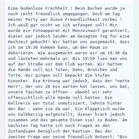
Eine bodenlose Frechheit ! Beim Buchen wurde ja
noch recht freundlich umgegangen. Doch am Tag
meiner Party war diese Freundlichkeit vorbei !
Ich weiß gar nicht wo ich anfangen soll! Mir
wurde ein Fotoapparat mit Münzeinwurf garantiert,
dieser war jedoch leider am besagten Tag für eine
Hochzeit gebucht! Wir hatten uns ausgemacht, dass
ich um 19:30 kommen kann, um den Raum zu
dekorieren. Wie ausgemacht waren wir um 19:30 da
und läuteten mehrmals an. Bis 19:50 lies man uns
auf der Straße vor dem Club warten. Wir hatten
die Hände voll mit Tüten, Deko, Brötchen und
Torte. Wir gingen voll bepackt die Stufen
hinunter. Die Krönung war jedoch, dass der "nette
Herr", der uns 20 min warten hat lassen, uns bat,
unsere Taschen zu öffnen - obwohl wir sehr
offensichtlich alle Hände voll hatten. Die
Kellnerin war total unmotiviert, lehnte hinter
der Bar - wenn sie da war. Ein Klapptisch wurde
uns halbherzig aufgestellt, dieser brach jedoch
zusammen und das gesamte Essen viel zu Boden. Am
nächsten Tag hatte ich noch Fragen an den
Zuständigen bezüglich der Kaution. Bei der
zweiten Frage war seine freundlich Antwort: "Bin