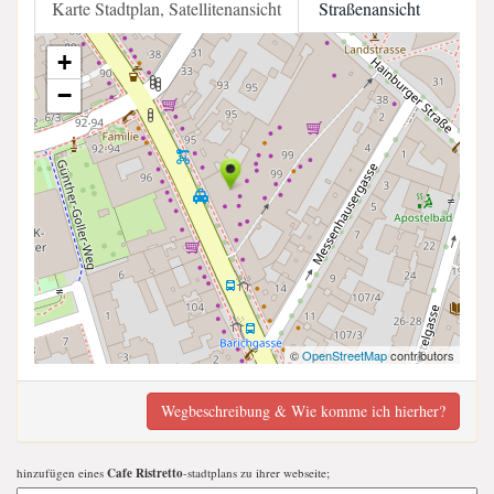
Karte Stadtplan, Satellitenansicht
Straßenansicht
+
−
©
OpenStreetMap
contributors
Wegbeschreibung & Wie komme ich hierher?
hinzufügen eines
Cafe Ristretto
-stadtplans zu ihrer webseite;