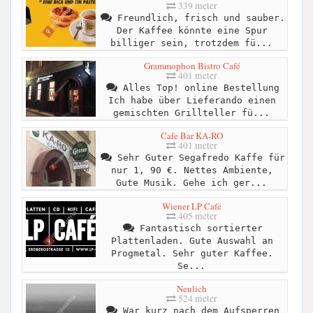
339 meter
Freundlich, frisch und sauber.
Der Kaffee könnte eine Spur
billiger sein, trotzdem fü...
Grammophon Bistro Café
401 meter
Alles Top! online Bestellung
Ich habe über Lieferando einen
gemischten Grillteller fü...
Cafe Bar KA-RO
401 meter
Sehr Guter Segafredo Kaffe für
nur 1, 90 €. Nettes Ambiente,
Gute Musik. Gehe ich ger...
Wiener LP Café
405 meter
Fantastisch sortierter
Plattenladen. Gute Auswahl an
Progmetal. Sehr guter Kaffee.
Se...
Neulich
524 meter
War kurz nach dem Aufsperren