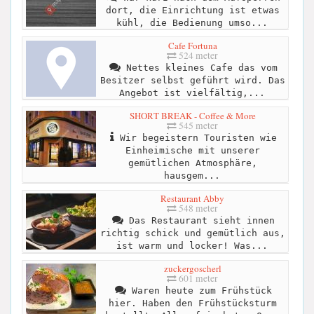
dort, die Einrichtung ist etwas
kühl, die Bedienung umso...
Cafe Fortuna
524 meter
Nettes kleines Cafe das vom
Besitzer selbst geführt wird. Das
Angebot ist vielfältig,...
SHORT BREAK - Coffee & More
545 meter
Wir begeistern Touristen wie
Einheimische mit unserer
gemütlichen Atmosphäre,
hausgem...
Restaurant Abby
548 meter
Das Restaurant sieht innen
richtig schick und gemütlich aus,
ist warm und locker! Was...
zuckergoscherl
601 meter
Waren heute zum Frühstück
hier. Haben den Frühstücksturm