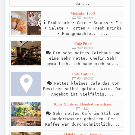
dar...
Mokador 1030
881 meter
Frühstück • Cafe • Snacks • Eis
• Salate • Torten • Fresh Drinks
• Hausgemachte... ...
Cafe Prinz
942 meter
Ein sehr nettes Cafehaus und
eine sehr nette. Chefin.Sehr
gemütlich, ich habe mich se...
Cafe Fortuna
951 meter
Nettes kleines Cafe das vom
Besitzer selbst geführt wird. Das
Angebot ist vielfältig,...
Kunst&Café im Hundertwasserhaus
1 km
Sehr nettes Cafe im Stil von
Hundertwasser gehalten. Der
Kaffee war durchschnittlich,...
Hotel Imperial, Vienna