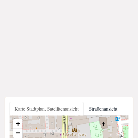
Karte Stadtplan, Satellitenansicht
Straßenansicht
+
−