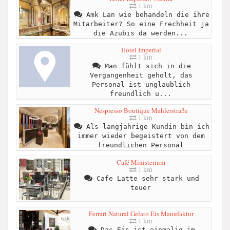
1 km
Amk Lan wie behandeln die ihre
Mitarbeiter? So eine Frechheit ja
die Azubis da werden...
Hotel Imperial
1 km
Man fühlt sich in die
Vergangenheit geholt, das
Personal ist unglaublich
freundlich u...
Nespresso Boutique Mahlerstraße
1 km
Als langjährige Kundin bin ich
immer wieder begeistert von dem
freundlichen Personal
Café Ministerium
1 km
Cafe Latte sehr stark und
teuer
Ferrari Natural Gelato Eis Manufaktur
1 km
Das Eis ist einmalig im