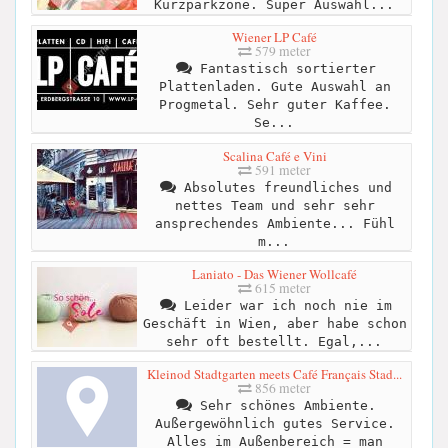
Kurzparkzone. Super Auswahl...
Wiener LP Café
579 meter
Fantastisch sortierter
Plattenladen. Gute Auswahl an
Progmetal. Sehr guter Kaffee.
Se...
Scalina Café e Vini
591 meter
Absolutes freundliches und
nettes Team und sehr sehr
ansprechendes Ambiente... Fühl
m...
Laniato - Das Wiener Wollcafé
615 meter
Leider war ich noch nie im
Geschäft in Wien, aber habe schon
sehr oft bestellt. Egal,...
Kleinod Stadtgarten meets Café Français Stad...
856 meter
Sehr schönes Ambiente.
Außergewöhnlich gutes Service.
Alles im Außenbereich = man